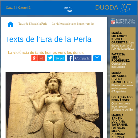
DUODA
Català
|
Castellà
menu
»
Texts de l'Era de la Perla
La violència de tants homes vers les
dones
Denunciar la discriminación de las mujeres ¿es machista?
MARÍA-
Texts de l'Era de la Perla
MILAGROS
RIVERA
GARRETAS
:
Les
dones som avui
l'eix de la política
La violència de tants homes vers les dones
PATRICIA
+1
Tweet
Compartir
MEZA
RODRÍGUEZ
:
Ocultar allò
inocultable
MARÍA-
MILAGROS
RIVERA
GARRETAS
:
La
llibertat femenina
en la guerra
d'Afganistà
LOLA SANTOS
FERNÁNDEZ
:
Quan els drets
incompleixen
l'obligació del Bé
MARINA
SANTINI.
LUCIANA
TAVERNINI.
PATRICIA
MEZA.
ADRIANA
ALONSO.