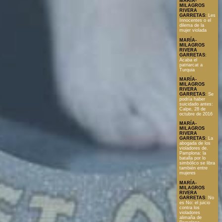
MARÍA-
MILAGROS
RIVERA
GARRETAS
:
Les
Innocentes o el
dilema de la
mujer violada
MARÍA-
MILAGROS
RIVERA
GARRETAS
:
Acaba el
patriarcat a
Turquia
MARÍA-
MILAGROS
RIVERA
GARRETAS
:
Se
podría haber
suicidado antes:
Calpe, 28 de
octubre de 2016
MARÍA-
MILAGROS
RIVERA
GARRETAS
:
La
abogada de los
violadores de.
Pamplona: la
batalla por lo
simbólico se libra
también entre
mujeres
MARÍA-
MILAGROS
RIVERA
GARRETAS
:
No
es No: el juicio
contra los
violadores
alimaña de