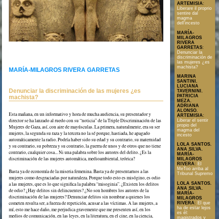
ARTEMISIA
:
Liberare il proprio
sentire dal
magma
dell’incesto
MARÍA-
MILAGROS
RIVERA
GARRETAS
:
Denunciar la
discriminación de
las mujeres ¿es
machista?
MARÍA-MILAGROS RIVERA GARRETAS
MARINA
SANTINI.
LUCIANA
Denunciar la discriminación de las mujeres ¿es
TAVERNINI.
PATRICIA
machista?
Text en format PDF
MEZA.
ADRIANA
ALONSO.
Esta mañana, en un informativo y hora de mucha audiencia, su presentador y
ARTEMISIA
:
director se ha lanzado al ruedo con su “noticia” de la Triple Discriminación de las
Liberar el sentir
propio del
Mujeres de Gaza, así, con aire de mayúsculas. La primera, naturalmente, era su ser
magma del
mujeres, la segunda su raza y la tercera no la sé porque, hastiada, he apagado
incesto
automáticamente la radio. Podría haber sido su edad y su contrario, su maternidad
LOLA SANTOS.
y su contrario, su pobreza y su contrario, la guerra de unos y de otros que no tiene
ANA SILVA.
contrario, cualquier cosa... Ni una palabra sobre los autores del delito. ¿Es la
MARÍA-
discriminación de las mujeres automática, medioambiental, teórica?
MILAGROS
RIVERA
:
El
MeToo arriba al
Basta ya de economía de la miseria femenina. Basta ya de presentarnos a las
Tribunal Supremo
mujeres como desgraciadas por naturaleza. Porque todo esto es misógino, es odio
LOLA SANTOS.
a las mujeres, que es lo que significa la palabra “misoginia”. ¿Existen los delitos
ANA SILVA.
de odio? ¿Hay delitos sin delincuentes? ¿No son hombres los autores de la
MARÍA-
discriminación de las mujeres? Denunciar delitos sin nombrar a quienes los
MILAGROS
cometen resulta ser, a fuerza de repetición, acusar a las víctimas. A las mujeres, a
RIVERA
:
El que
ha de estar lejos
mí, esto me hace daño, me perjudica gravemente que me presenten así, en los
es él:
medios de comunicación, en las leyes, en la literatura, en el cine, en la ciencia,
magistrados y