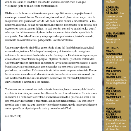
donde sea. Si no es un delito acusar a las víctimas encubriendo a los que
maridos
victimizan ¿qué es un delito de encubrimiento?
ADRIANA
ALONSO
El discurso de la miseria femenina me paraliza políticamente, empujándome al
SÁMANO
:
Las
mujeres y las
camino perverso del odio. Me escatima y me reduce el placer de ser mujer, uno de
niñas son
los placeres más grandes de la vida. Me pone de mal humor y me entristece. Y los
sagradas,
hombres, encima, ni se dan por aludidos, incluido el presentador de la noticia. Son
intocables e
inviolables
expertos en naturalizar sus delitos, lo cual no sé si no será ya un delito. Lo que sí
sé es que los delitos contra el placer de las mujeres existen –lo he aprendido de
ANA MAÑERU
una jurista, Ana Silva Cuesta– y son perpetrados por hombres, también cuando,
MÉNDEZ
:
raramente, los cometen ellas; por ejemplo, la clitoridectomía.
Benvinguda
l'abolició
Urge una revolución simbólica que esté a la altura del final del patriarcado, final
PATRICIA
estruendoso, traído al Mundo por las mujeres y el feminismo, de un régimen
MEZA
RODRÍGUEZ
:
milenario de dominio de los hombres sobre las mujeres. Un dominio impuesto por
Que es quedi
ellos sobre el placer femenino propio –el placer clitórico– y sobre la maternidad.
amb mi la teva
Urge una revolución simbólica que detenga la voz de los hombres cuando, a veces
essència
buenistas, otras sonrientes, nos presentan a las mujeres como discriminadas,
MARÍA-
perdedoras, miserables. Es la denuncia sin delincuente lo que es miserable. Porque
MILAGROS
las denuncias masculinas de discriminación, todas las denuncias sin acusado, no
RIVERA
GARRETAS
:
Lo
son verdaderas denuncias sino intentos de reavivar las cenizas del patriarcado
que es voluntaria
entristeciendo o azuzando a las mujeres.
es la vaginalidad
MARÍA-
Todas esas voces masculinas de la miseria femenina, buenistas o no, debilitan la
MILAGROS
excelencia femenina y censuran la cultura de la excelencia femenina. No son voces
RIVERA
inocentes. La cultura de la excelencia femenina da miedo a quienes no aman a las
GARRETAS
:
El
mujeres. Hay que saberlo y recordarlo, aunque dé mucha pereza. Hay que saber y
MeToo del
incesto
recordar una y otra vez que la mujer viene siempre antes, que la madre está siempre
antes: que ella es el principio de todo y la creadora del Todo.
MARÍA-
MILAGROS
RIVERA
(26 /01/2021)
GARRETAS
:
Contra Manadas
y maridos sirve
más el Amor que
el Derecho