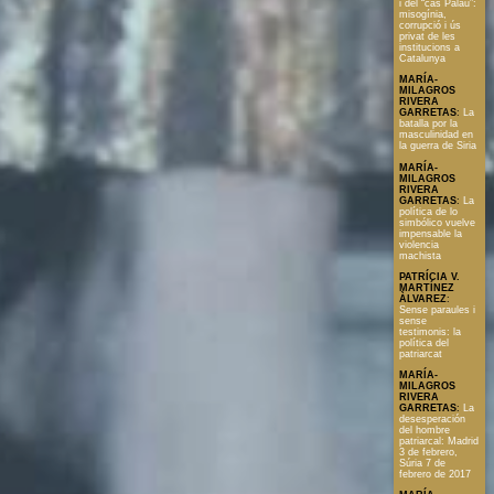
i del “cas Palau”:
misogínia,
corrupció i ús
privat de les
institucions a
Catalunya
MARÍA-
MILAGROS
RIVERA
GARRETAS
:
La
batalla por la
masculinidad en
la guerra de Siria
MARÍA-
MILAGROS
RIVERA
GARRETAS
:
La
política de lo
simbólico vuelve
impensable la
violencia
machista
PATRÍCIA V.
MARTÍNEZ
ÀLVAREZ
:
Sense paraules i
sense
testimonis: la
política del
patriarcat
MARÍA-
MILAGROS
RIVERA
GARRETAS
:
La
desesperación
del hombre
patriarcal: Madrid
3 de febrero,
Súria 7 de
febrero de 2017