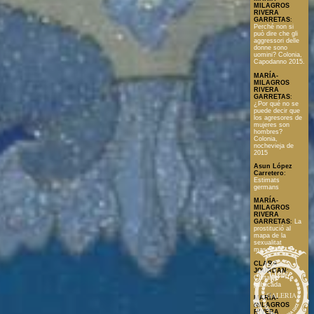
MILAGROS
RIVERA
GARRETAS
:
Perché non si
può dire che gli
aggressori delle
donne sono
uomini? Colonia,
Capodanno 2015.
MARÍA-
MILAGROS
RIVERA
GARRETAS
:
¿Por qué no se
puede decir que
los agresores de
mujeres son
hombres?
Colonia,
nochevieja de
2015
Asun López
Carretero
:
Estimats
germans
MARÍA-
MILAGROS
RIVERA
GARRETAS
:
La
prostitució al
mapa de la
sexualitat
masculina
CLARA
JOURDAN
:
Carta no
publicada
GALERIA
MARÍA-
MILAGROS
RIVERA