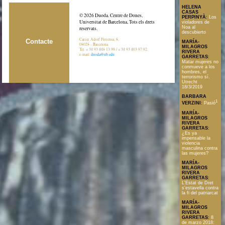
HELENA
CASAS
© 2026 Duoda. Centre de Dones,
PERPINYÀ
:
Los
Universitat de Barcelona, Tots els drets
violadores de
Noa al
reservats.
descubierto
Carrer Adolf Florensa, 8,
Contacte
MARÍA-
08028 - Barcelona
MILAGROS
Tel. + 34 93 448 13 99 / + 34 93 403 97 92.
RIVERA
e-mail:
duoda@ub.edu
GARRETAS
:
Matar mujeres no
conmueve a los
hombres, el
terrorismo sí.
Utrecht
18/3/2019
BARBARA
1
VERZINI
:
Pasió
MARÍA-
MILAGROS
RIVERA
GARRETAS
:
¿Es ya
impensable la
violencia
masculina contra
las mujeres?
MARÍA-
MILAGROS
RIVERA
GARRETAS
:
L'Estat de Dret
s'estavella contra
la fi del patriarcat
MARÍA-
MILAGROS
RIVERA
GARRETAS
:
8
de marzo 2018: