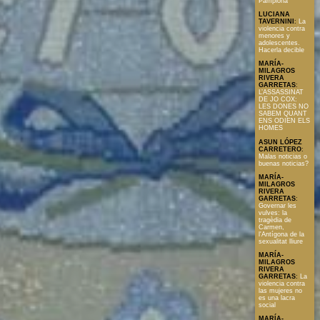
Pamplona
LUCIANA
TAVERNINI
:
La
violencia contra
menores y
adolescentes.
Hacerla decible
MARÍA-
MILAGROS
RIVERA
GARRETAS
:
L’ASSASSINAT
DE JO COX:
LES DONES NO
SABEM QUANT
ENS ODIEN ELS
HOMES
ASUN LÓPEZ
CARRETERO
:
Malas noticias o
buenas noticias?
MARÍA-
MILAGROS
RIVERA
GARRETAS
:
Governar les
vulves: la
tragèdia de
Carmen,
l'Antígona de la
sexualitat lliure
MARÍA-
MILAGROS
RIVERA
GARRETAS
:
La
violencia contra
las mujeres no
es una lacra
social
MARÍA-