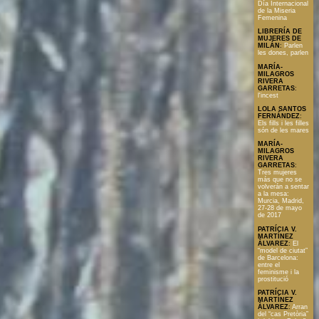
Día Internacional
de la Miseria
Femenina
LIBRERÍA DE
MUJERES DE
MILÁN
:
Parlen
les dones, parlen
MARÍA-
MILAGROS
RIVERA
GARRETAS
:
l'incest
LOLA SANTOS
FERNÁNDEZ
:
Els fills i les filles
són de les mares
MARÍA-
MILAGROS
RIVERA
GARRETAS
:
Tres mujeres
más que no se
volverán a sentar
a la mesa:
Murcia, Madrid,
27-28 de mayo
de 2017
PATRÍCIA V.
MARTÍNEZ
ÀLVAREZ
:
El
“model de ciutat”
de Barcelona:
entre el
feminisme i la
prostitució
PATRÍCIA V.
MARTÍNEZ
ÀLVAREZ
:
Arran
del “cas Pretòria”