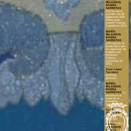
MILAGROS
RIVERA
GARRETAS
:
Perché non si
può dire che gli
aggressori delle
donne sono
uomini? Colonia,
Capodanno 2015.
MARÍA-
MILAGROS
RIVERA
GARRETAS
:
¿Por qué no se
puede decir que
los agresores de
mujeres son
hombres?
Colonia,
nochevieja de
2015
Asun López
Carretero
:
Estimats
germans
MARÍA-
MILAGROS
RIVERA
GARRETAS
:
La
prostitució al
mapa de la
sexualitat
masculina
CLARA
JOURDAN
:
Carta no
publicada
GALERIA
MARÍA-
MILAGROS
RIVERA