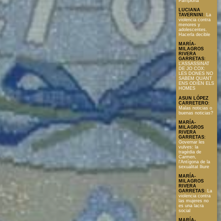
Pamplona
LUCIANA
TAVERNINI
:
La
violencia contra
menores y
adolescentes.
Hacerla decible
MARÍA-
MILAGROS
RIVERA
GARRETAS
:
L’ASSASSINAT
DE JO COX:
LES DONES NO
SABEM QUANT
ENS ODIEN ELS
HOMES
ASUN LÓPEZ
CARRETERO
:
Malas noticias o
buenas noticias?
MARÍA-
MILAGROS
RIVERA
GARRETAS
:
Governar les
vulves: la
tragèdia de
Carmen,
l'Antígona de la
sexualitat lliure
MARÍA-
MILAGROS
RIVERA
GARRETAS
:
La
violencia contra
las mujeres no
es una lacra
social
MARÍA-