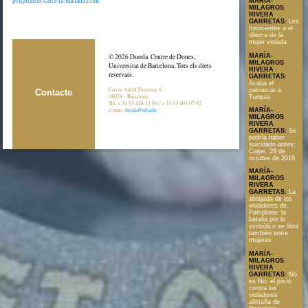
psiquiatras-carta-la-manada.html
MARÍA-
MILAGROS
RIVERA
GARRETAS
:
Les
Innocentes o el
dilema de la
mujer violada
MARÍA-
© 2026 Duoda. Centre de Dones,
MILAGROS
Universitat de Barcelona, Tots els drets
RIVERA
reservats.
GARRETAS
:
Acaba el
Carrer Adolf Florensa, 8,
patriarcat a
Contacte
08028 - Barcelona
Turquia
Tel. + 34 93 448 13 99 / + 34 93 403 97 92.
e-mail:
duoda@ub.edu
MARÍA-
MILAGROS
RIVERA
GARRETAS
:
Se
podría haber
suicidado antes:
Calpe, 28 de
octubre de 2016
MARÍA-
MILAGROS
RIVERA
GARRETAS
:
La
abogada de los
violadores de.
Pamplona: la
batalla por lo
simbólico se libra
también entre
mujeres
MARÍA-
MILAGROS
RIVERA
GARRETAS
:
No
es No: el juicio
contra los
violadores
alimaña de