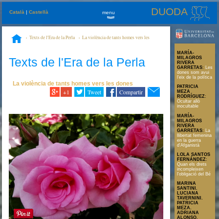
DUODA
Català
|
Castellà
menu
»
Texts de l'Era de la Perla
La violència de tants homes vers les
1
dones
Pasió
MARÍA-
Texts de l'Era de la Perla
MILAGROS
RIVERA
GARRETAS
:
Les
dones som avui
l'eix de la política
La violència de tants homes vers les dones
PATRICIA
+1
Tweet
Compartir
MEZA
RODRÍGUEZ
:
Ocultar allò
inocultable
MARÍA-
MILAGROS
RIVERA
GARRETAS
:
La
llibertat femenina
en la guerra
d'Afganistà
LOLA SANTOS
FERNÁNDEZ
:
Quan els drets
incompleixen
l'obligació del Bé
MARINA
SANTINI.
LUCIANA
TAVERNINI.
PATRICIA
MEZA.
ADRIANA
ALONSO.