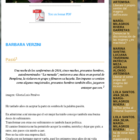
ARTEMISIA
:
Liberare il proprio
sentire dal
magma
Text en format PDF
dell’incesto
MARÍA-
MILAGROS
RIVERA
GARRETAS
:
Denunciar la
discriminación de
las mujeres ¿es
machista?
BARBARA VERZINI
MARINA
SANTINI.
LUCIANA
TAVERNINI.
1
Pasió
PATRICIA
MEZA.
ADRIANA
Una noche de los sanfermines de 2016, cinco machos, presuntos hombres,
ALONSO.
ARTEMISIA
:
autodenominados “La manada”, metieron a una chica en un portal de
Liberar el sentir
Pamplona, la violaron en grupo y filmaron su hazaña. Tan impunes se sentían
propio del
como algunos magistrados, presuntos hombres también ellos, juzgaron
magma del
incesto
2
anteayer que son.
LOLA SANTOS.
imagen: Gloria Luis Peralvo
ANA SILVA.
MARÍA-
MILAGROS
RIVERA
:
El
He tardado años en aceptar la parte en sombra de la palabra pasión.
MeToo arriba al
Tribunal Supremo
En admitirme a mí misma que el ser mujer ha traído consigo también una buena
LOLA SANTOS.
dosis de sufrimiento.
ANA SILVA.
Transformar con otras ese sufrimiento es también hacer política.
MARÍA-
El camino feminista me ha permitido acoger la sombra, nutrirla y dejar que guíe, a
MILAGROS
RIVERA
:
El que
ratos, mis pasos sin miedo a caer.
ha de estar lejos
Pero no ha sido una empresa fácil.
es él:
Criada con un hermano mayor varón, pasé los primeros trece años de mi vida
magistrados y