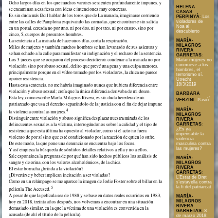
Ocho largos días en los que muchos varones se sienten profundamente impunes, y
HELENA
se encaminan a esa fiesta con ideas e intenciones muy concretas.
CASAS
Es sin duda más fácil hablar de los toros que de La manada, imaginarse corriendo
PERPINYÀ
:
Los
entre las calles de Pamplona esquivando las cornadas, que encontrarse sin salida
violadores de
Noa al
en un portal, cercada no por uno, ni por dos, ni por tres, ni por cuatro, sino por
descubierto
cinco, 5, cuerpos de presuntos hombres.
La sentencia a La manada de hace unos días, corta la respiración.
MARÍA-
MILAGROS
Miles de mujeres y también muchos hombres se han levantado de sus asientos y
RIVERA
se han echado a la calle para manifestar su indignación y el rechazo de la sentencia.
GARRETAS
:
Los 3 jueces que se ocuparon del proceso decidieron condenar a la manada no por
Matar mujeres no
conmueve a los
violación sino por abuso sexual, delito que prevé una pena y una culpa menores,
hombres, el
principalmente porque en el vídeo tomado por los violadores, la chica no parece
terrorismo sí.
oponer resistencia.
Utrecht
Hasta esta sentencia, no me habría imaginado nunca que hubiera diferencia entre
18/3/2019
violación y abuso sexual; creía que la única diferencia derivaba de mi deseo.
BARBARA
Esta ley, como escribe María-Milagros Rivera, es sin duda heredera de un
1
VERZINI
:
Pasió
patriarcado que usa el derecho separándolo de la justicia con el fin de dejar impune
MARÍA-
4
la violencia contra las mujeres.
MILAGROS
Distinguir entre violación y abuso significa desplazar nuestra mirada de los
RIVERA
delincuentes sexuales a la víctima, interrogándonos sobre la calidad y el tipo de
GARRETAS
:
¿Es ya
resistencia que esta última ha opuesto al violador, como si el acto no fuera
impensable la
violento de por sí sino que esté condicionado por la reacción de quien lo sufre.
violencia
De este modo, la que pone una denuncia se encuentra bajo los focos.
masculina contra
las mujeres?
Y así empieza la búsqueda de sórdidos detalles relativos a ella y no a ellos.
Sale espontánea la pregunta de por qué han sido hechos públicos los análisis de
MARÍA-
sangre y de orina, con los valores alcoholémicos, de la chica.
MILAGROS
RIVERA
El estar borracha ¿brinda a la violación?
GARRETAS
:
¿Divertirse y beber implican incitación a ser violadas?
L'Estat de Dret
Como en un relámpago se me aparece la imagen de Jodie Foster sobre el billar en la
s'estavella contra
la fi del patriarcat
5
película The Accused.
A pesar de que la película sea de 1988 y se base en datos reales ocurridos en 1983,
MARÍA-
hoy en 2018, treinta años después, nos volvemos a encontrar en una situación
MILAGROS
RIVERA
demasiado similar, en la que la víctima de una violación es convertida en la
GARRETAS
:
8
acusada (de ahí el título de la película).
de marzo 2018: