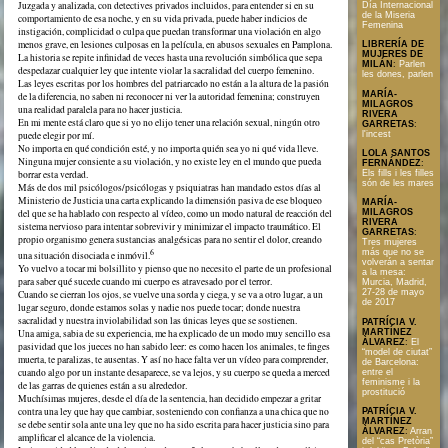
Juzgada y analizada, con detectives privados incluidos, para entender si en su
Día Internacional
de la Miseria
comportamiento de esa noche, y en su vida privada, puede haber indicios de
Femenina
instigación, complicidad o culpa que puedan transformar una violación en algo
menos grave, en lesiones culposas en la película, en abusos sexuales en Pamplona.
LIBRERÍA DE
MUJERES DE
La historia se repite infinidad de veces hasta una revolución simbólica que sepa
MILÁN
:
Parlen
despedazar cualquier ley que intente violar la sacralidad del cuerpo femenino.
les dones, parlen
Las leyes escritas por los hombres del patriarcado no están a la altura de la pasión
MARÍA-
de la diferencia, no saben ni reconocer ni ver la autoridad femenina; construyen
MILAGROS
una realidad paralela para no hacer justicia.
RIVERA
En mi mente está claro que si yo no elijo tener una relación sexual, ningún otro
GARRETAS
:
l'incest
puede elegir por mí.
No importa en qué condición esté, y no importa quién sea yo ni qué vida lleve.
LOLA SANTOS
Ninguna mujer consiente a su violación, y no existe ley en el mundo que pueda
FERNÁNDEZ
:
Els fills i les filles
borrar esta verdad.
són de les mares
Más de dos mil psicólogos/psicólogas y psiquiatras han mandado estos días al
Ministerio de Justicia una carta explicando la dimensión pasiva de ese bloqueo
MARÍA-
del que se ha hablado con respecto al vídeo, como un modo natural de reacción del
MILAGROS
RIVERA
sistema nervioso para intentar sobrevivir y minimizar el impacto traumático. El
GARRETAS
:
propio organismo genera sustancias analgésicas para no sentir el dolor, creando
Tres mujeres
6
más que no se
una situación disociada e inmóvil.
volverán a sentar
Yo vuelvo a tocar mi bolsillito y pienso que no necesito el parte de un profesional
a la mesa:
para saber qué sucede cuando mi cuerpo es atravesado por el terror.
Murcia, Madrid,
27-28 de mayo
Cuando se cierran los ojos, se vuelve una sorda y ciega, y se va a otro lugar, a un
de 2017
lugar seguro, donde estamos solas y nadie nos puede tocar; donde nuestra
sacralidad y nuestra inviolabilidad son las únicas leyes que se sostienen.
PATRÍCIA V.
MARTÍNEZ
Una amiga, sabia de su experiencia, me ha explicado de un modo muy sencillo esa
ÀLVAREZ
:
El
pasividad que los jueces no han sabido leer: es como hacen los animales, te finges
“model de ciutat”
muerta, te paralizas, te ausentas. Y así no hace falta ver un vídeo para comprender,
de Barcelona:
cuando algo por un instante desaparece, se va lejos, y su cuerpo se queda a merced
entre el
feminisme i la
de las garras de quienes están a su alrededor.
prostitució
Muchísimas mujeres, desde el día de la sentencia, han decidido empezar a gritar
contra una ley que hay que cambiar, sosteniendo con confianza a una chica que no
PATRÍCIA V.
MARTÍNEZ
se debe sentir sola ante una ley que no ha sido escrita para hacer justicia sino para
ÀLVAREZ
:
Arran
amplificar el alcance de la violencia.
del “cas Pretòria”