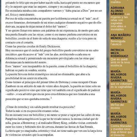
gritando lo feliz que era por haber nacido niña, hasta qué punto no era menos que
maridos
él y lo mejores que eran las mujeres, siempre y en cualquier caso.
ADRIANA
En secundaria miraba a mis compañeros varones y “daba gracias a Dios” por no ser
ALONSO
así, física y mentalmente.
SÁMANO
:
Las
mujeres y las
Por eso de niña concentraba mi pasión por la diferencia sexual en el “más”, en el
niñas son
exceso femenino, desterrando de mi reino cualquier elemento negativo que de ello
sagradas,
derivara, incapaz de dejar entrar el dolor del “menos”.
intocables e
inviolables
Y no quiero llenar este menos con palabras de mi experiencia, de modo que cada
una pueda llenarlo con las suyas; como si ese menos pudiera convertirse en un
ANA MAÑERU
bolsillito, cosido en el forro de seda de una chaqueta: oculto a la vista pero en
MÉNDEZ
:
Benvinguda
contacto con el corazón.
l'abolició
Como las poesías cosidas de Emily Dickinson.
Hoy reconozco que el cuidar del propio bolsillito puede convertirse en un salto
PATRICIA
MEZA
iniciático, que da acceso al “más” con las alas, restituyendo a cada una su
RODRÍGUEZ
:
diferencia sexual y permitiendo un encuentro privilegiado con las otras que
Que es quedi
desenmascara la mentira del neutro.
amb mi la teva
essència
Esos “menos” son inseparables de la pasión, como el bolsillito de la chaqueta;
habitan su parte en sombra, secreta.
MARÍA-
La pasión lleva un dolor etimológico inicial no eliminable, que abre a la
MILAGROS
posibilidad de un sentir en relación.
RIVERA
GARRETAS
:
Lo
Como leemos al principio del primer libro de Diótima y como recuperó Chiara
que es voluntaria
Zamboni en un artículo de más de veinte años después, la pasión no tiene solo un
es la vaginalidad
significado positivo sino que tiene que ver también con el significado de padecer
MARÍA-
–sufrir–, o sea advertir que era un peso esta diferencia que nos limitaba a una
MILAGROS
3
posición que se nos quedaba estrecha.
RIVERA
GARRETAS
:
El
MeToo del
¿Cómo de estrecha y sin salida puede resultar esa posición?
incesto
Todavía más si en esa posición estamos solas.
MARÍA-
En un instante toco mi bolsillito y mi mente se pone a vagar por las calles de una
MILAGROS
Pamplona fantasmagórica en la que no he estado nunca; la misma ciudad que de
RIVERA
niña, gracias a Heminway y al realizador Henry King, soñaba visitar, corriendo
GARRETAS
:
Contra Manadas
entre los toros y bebiendo ríos de cerveza, durante las fiestas de San Fermín.
y maridos sirve
La fiesta que yo imaginaba, colorida y vital, no tiene nada que ver con la larga lista
más el Amor que
de violencias sexuales que la acompañan.
el Derecho