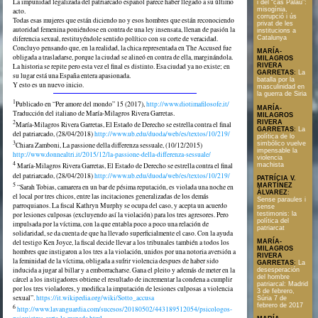
La impunidad legalizada del patriarcado español parece haber llegado a su último
i del “cas Palau”:
misogínia,
acto.
corrupció i ús
Todas esas mujeres que están diciendo no y esos hombres que están reconociendo
privat de les
autoridad femenina poniéndose en contra de una ley insensata, llenan de pasión la
institucions a
Catalunya
diferencia sexual, restituyéndole sentido político con su corte de veracidad.
Concluyo pensando que, en la realidad, la chica representada en The Accused fue
MARÍA-
obligada a trasladarse, porque la ciudad se alineó en contra de ella, marginándola.
MILAGROS
RIVERA
La historia se repite pero esta vez el final es distinto. Esa ciudad ya no existe; en
GARRETAS
:
La
su lugar está una España entera apasionada.
batalla por la
Y esto es un nuevo inicio.
masculinidad en
la guerra de Siria
1
Publicado en “Per amore del mondo” 15 (2017),
http://www.diotimafilosofe.it/
MARÍA-
Traducción del italiano de María-Milagros Rivera Garretas.
MILAGROS
RIVERA
2
María-Milagros Rivera Garretas, El Estado de Derecho se estrella contra el final
GARRETAS
:
La
del patriarcado, (28/04/2018)
http://www.ub.edu/duoda/web/es/textos/10/219/
política de lo
3
simbólico vuelve
Chiara Zamboni, La passione della differenza sessuale, (10/12/2015)
impensable la
http://www.donnealtri.it/2015/12/la-passione-della-differenza-sessuale/
violencia
4
machista
María-Milagros Rivera Garretas, El Estado de Derecho se estrella contra el final
del patriarcado, (28/04/2018)
http://www.ub.edu/duoda/web/es/textos/10/219/
PATRÍCIA V.
5
MARTÍNEZ
“Sarah Tobias, camarera en un bar de pésima reputación, es violada una noche en
ÀLVAREZ
:
el local por tres chicos, entre las incitaciones generalizadas de los demás
Sense paraules i
parroquianos. La fiscal Kathryn Murphy se ocupa del caso, y acepta un acuerdo
sense
por lesiones culposas (excluyendo así la violación) para los tres agresores. Pero
testimonis: la
política del
impulsada por la víctima, con la que entabla poco a poco una relación de
patriarcat
solidaridad, se da cuenta de que ha llevado superficialmente el caso. Con la ayuda
del testigo Ken Joyce, la fiscal decide llevar a los tribunales también a todos los
MARÍA-
MILAGROS
hombres que instigaron a los tres a la violación, unidos por una notoria aversión a
RIVERA
la feminidad de la víctima, obligada a sufrir violencia despues de haber sido
GARRETAS
:
La
inducida a jugar al billar y a emborracharse. Gana el pleito y además de meter en la
desesperación
del hombre
cárcel a los instigadores obtiene el resultado de incrementar la condena a cumplir
patriarcal: Madrid
por los tres violadores, y modifica la imputación de lesiones culposas a violencia
3 de febrero,
sexual”.
https://it.wikipedia.org/wiki/Sotto_accusa
Súria 7 de
febrero de 2017
6
http://www.lavanguardia.com/sucesos/20180502/443189512054/psicologos-