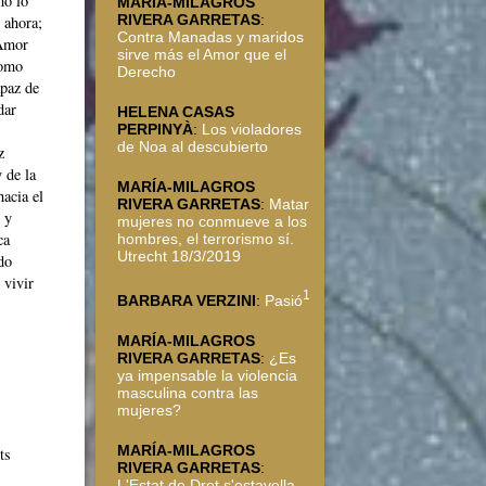
mo lo
MARÍA-MILAGROS
RIVERA GARRETAS
:
 ahora;
Contra Manadas y maridos
 Amor
sirve más el Amor que el
como
Derecho
apaz de
dar
HELENA CASAS
PERPINYÀ
:
Los violadores
de Noa al descubierto
z
 de la
MARÍA-MILAGROS
hacia el
RIVERA GARRETAS
:
Matar
 y
mujeres no conmueve a los
ca
hombres, el terrorismo sí.
Utrecht 18/3/2019
ndo
 vivir
1
BARBARA VERZINI
:
Pasió
MARÍA-MILAGROS
RIVERA GARRETAS
:
¿Es
ya impensable la violencia
masculina contra las
mujeres?
MARÍA-MILAGROS
ts
RIVERA GARRETAS
:
L'Estat de Dret s'estavella