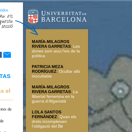
ridos
ha els
questa
secció
MARÍA-MILAGROS
RIVERA GARRETAS
:
Les
dones som avui l'eix de la
r
política
PATRICIA MEZA
RODRÍGUEZ
:
Ocultar allò
TAS
inocultable
MARÍA-MILAGROS
s el
RIVERA GARRETAS
:
La
llibertat femenina en la
guerra d'Afganistà
ores de
LOLA SANTOS
FERNÁNDEZ
:
Quan els
 de
drets incompleixen
l'obligació del Bé