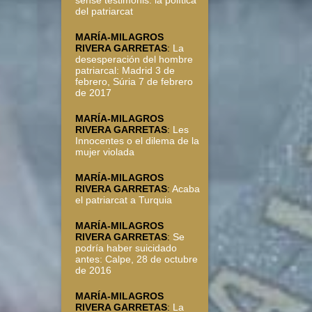
sense testimonis: la política
del patriarcat
MARÍA-MILAGROS
RIVERA GARRETAS
:
La
desesperación del hombre
patriarcal: Madrid 3 de
febrero, Súria 7 de febrero
de 2017
MARÍA-MILAGROS
RIVERA GARRETAS
:
Les
Innocentes o el dilema de la
mujer violada
MARÍA-MILAGROS
RIVERA GARRETAS
:
Acaba
el patriarcat a Turquia
MARÍA-MILAGROS
RIVERA GARRETAS
:
Se
podría haber suicidado
antes: Calpe, 28 de octubre
de 2016
MARÍA-MILAGROS
RIVERA GARRETAS
:
La