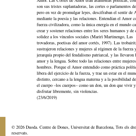
Amor. Las Cortes de Amor eran asambleas políticas, co
son sus tristes suplantadoras, las cortes o parlamentos de
pero en vez de promulgar leyes, descifraban el sentir de
mediante la poesía y las relaciones. Entendían el Amor 
fuerza civilizadora, como la única energía en el mundo c
crear y sostener relaciones entre los seres humanos y de 
solidez a los vínculos sociales (Marirì Martinengo, Las
trovadoras, poetisas del amor cortés, 1997). Las trobairit
sustrajeron relaciones y mujeres al régimen de la fuerza y
jerarquía propio del feudalismo patriarcal, y las llevaron 
amor y la lengua. Sobre todo las relaciones entre mujeres
hombres. Porque el Amor entendido como práctica políti
libera del ejercicio de la fuerza, y trae un estar en el mu
distinto, cercano a la lengua materna y a la posibilidad de
el cuerpo –los cuerpos– como un don, un don que vivir y
disfrutar libremente, sin violencias.
(23/6/2019)
© 2026 Duoda. Centre de Dones, Universitat de Barcelona, Tots els dre
reservats.