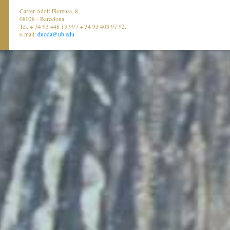
Carrer Adolf Florensa, 8,
08028 - Barcelona
Tel. + 34 93 448 13 99 / + 34 93 403 97 92.
e-mail:
duoda@ub.edu