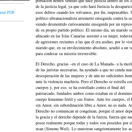
población hemos sentido que hace justicia dentro de los l
de la justicia legal, ya que solo hará Justicia la desaparic
ormat PDF
esos delitos cuando los volvamos, por fin, impensables.
político ultranacionalista arremetió enseguida contra la se
siendo desmentido curiosamente enseguida por un repres
de su propio partido político. El mismo día, un marido s
afincado en las Islas Canarias asesinó a su mujer, todavía
de agresiones recientes a las que él era asiduo, por lo vis
marido que, en su envilecimiento absoluto, acudió a un v
para confesar su miseria irreversible.
El Derecho, gracias –en el caso de La Manada– a la excel
de las juristas necesarias, ha ayudado a que no cunda más
desesperación de las mujeres y de aún no suficientes ho
ante la violencia machista. Pero el Derecho se estrella co
cuerpos y, por eso, se ha estrellado contra el final del
patriarcado, fundados ambos como estaban en el dominio
cuerpo femenino fértil y sus frutos. Ante los cuerpos, el
sin Amor, sin subordinación libre a Amor, no es nada. 
Derecho no comunican ni congenian, porque el amor dep
la gracia y el derecho depende de la fuerza, fuerza que na
posee realmente porque todas y todos son poseídos por ell
usan (Simone Weil). Lo muestran sangrientamente los as