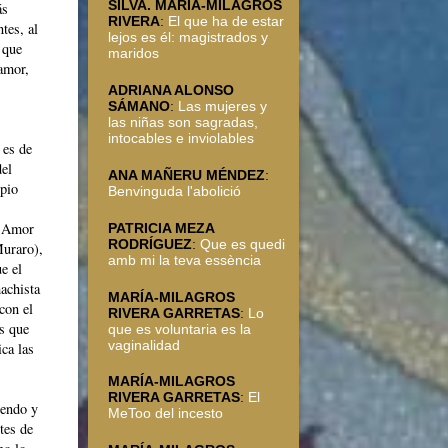
SILVA. MARÍA-MILAGROS
ás
RIVERA
:
El que ha de estar
tes, al
lejos es él: magistrados y
 que
maridos
amor,
ADRIANA ALONSO
SÁMANO
:
Las mujeres y
las niñas son sagradas,
intocables e inviolables
 es de
del
ANA MAÑERU MÉNDEZ
:
ipio
Benvinguda l'abolició
l Amor
PATRICIA MEZA
RODRÍGUEZ
:
Que es quedi
Muraro),
amb mi la teva essència
e el
achista
MARÍA-MILAGROS
con el
RIVERA GARRETAS
:
Lo
as que
que es voluntaria es la
vaginalidad
ca las
s
MARÍA-MILAGROS
RIVERA GARRETAS
:
El
iendo y
MeToo del incesto
tes de