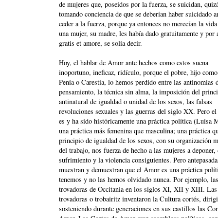
de mujeres que, poseídos por la fuerza, se suicidan, quiz
tomando conciencia de que se deberían haber suicidado an
ceder a la fuerza, porque ya entonces no merecían la vida
una mujer, su madre, les había dado gratuitamente y por 
gratis et amore, se solía decir.
Hoy, el hablar de Amor ante hechos como estos suena
inoportuno, ineficaz, ridículo, porque el pobre, hijo como
Penia o Carestía, lo hemos perdido entre las antinomias 
pensamiento, la técnica sin alma, la imposición del princ
antinatural de igualdad o unidad de los sexos, las falsas
revoluciones sexuales y las guerras del siglo XX. Pero e
es y ha sido históricamente una práctica política (Luisa 
una práctica más femenina que masculina; una práctica qu
principio de igualdad de los sexos, con su organización m
del trabajo, nos fuerza de hecho a las mujeres a deponer, 
sufrimiento y la violencia consiguientes. Pero antepasad
muestran y demuestran que el Amor es una práctica políti
tenemos y no las hemos olvidado nunca. Por ejemplo, la
trovadoras de Occitania en los siglos XI, XII y XIII. Las
trovadoras o trobairitz inventaron la Cultura cortés, dirig
sosteniendo durante generaciones en sus castillos las Cor