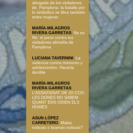
abogada de los violadores
de. Pamplona: la batalla por
lo simbólico se libra también
entre mujeres
MARÍA-MILAGROS
RIVERA GARRETAS
:
No es
No: el juicio contra los
violadores alimaña de
Pamplona
LUCIANA TAVERNINI
:
La
violencia contra menores y
adolescentes. Hacerla
decible
MARÍA-MILAGROS
RIVERA GARRETAS
:
L’ASSASSINAT DE JO COX:
LES DONES NO SABEM
QUANT ENS ODIEN ELS
HOMES
ASUN LÓPEZ
CARRETERO
:
Malas
noticias o buenas noticias?