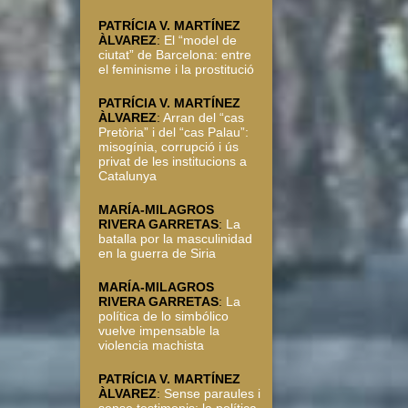
PATRÍCIA V. MARTÍNEZ
ÀLVAREZ
:
El “model de
ciutat” de Barcelona: entre
el feminisme i la prostitució
PATRÍCIA V. MARTÍNEZ
ÀLVAREZ
:
Arran del “cas
Pretòria” i del “cas Palau”:
misogínia, corrupció i ús
privat de les institucions a
Catalunya
MARÍA-MILAGROS
RIVERA GARRETAS
:
La
batalla por la masculinidad
en la guerra de Siria
MARÍA-MILAGROS
RIVERA GARRETAS
:
La
política de lo simbólico
vuelve impensable la
violencia machista
PATRÍCIA V. MARTÍNEZ
ÀLVAREZ
:
Sense paraules i