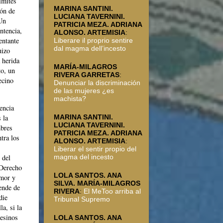
ímites
MARINA SANTINI.
ión de
LUCIANA TAVERNINI.
 Un
PATRICIA MEZA. ADRIANA
ntencia,
ALONSO. ARTEMISIA
:
entante
Liberare il proprio sentire
dal magma dell’incesto
uizo
 herida
MARÍA-MILAGROS
to, un
RIVERA GARRETAS
:
ecino
Denunciar la discriminación
de las mujeres ¿es
machista?
encia
 la
MARINA SANTINI.
LUCIANA TAVERNINI.
mbres
PATRICIA MEZA. ADRIANA
ntra los
ALONSO. ARTEMISIA
:
Liberar el sentir propio del
 del
magma del incesto
 Derecho
LOLA SANTOS. ANA
Amor y
SILVA. MARÍA-MILAGROS
ende de
RIVERA
:
El MeToo arriba al
die
Tribunal Supremo
a, si la
esinos
LOLA SANTOS. ANA