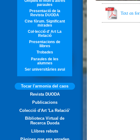
Omplint el món d'altres
paraules
Presentació de la
Text en f
Revista DUODA
Cine fòrum. Significant
mirades
Col·lecció d' Art La
Relació
Presentacions de
llibres
Trobades
Paraules de les
alumnes
Ser universitàries avui
Tocar l'armonia del caos
Revista DUODA
Publicacions
Colecció d'Art 'La Relació'
Biblioteca Virtual de
Recerca Duoda
Llibres rebuts
Pàgines que ens agraden