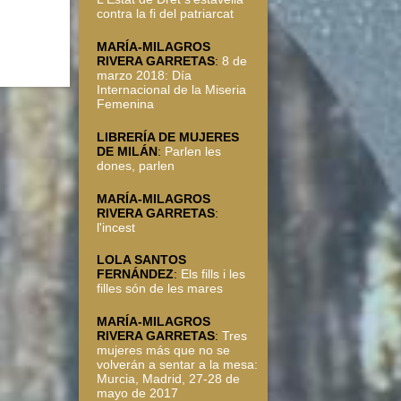
contra la fi del patriarcat
MARÍA-MILAGROS
RIVERA GARRETAS
:
8 de
marzo 2018: Día
Internacional de la Miseria
Femenina
LIBRERÍA DE MUJERES
DE MILÁN
:
Parlen les
dones, parlen
MARÍA-MILAGROS
RIVERA GARRETAS
:
l'incest
LOLA SANTOS
FERNÁNDEZ
:
Els fills i les
filles són de les mares
MARÍA-MILAGROS
RIVERA GARRETAS
:
Tres
mujeres más que no se
volverán a sentar a la mesa:
Murcia, Madrid, 27-28 de
mayo de 2017