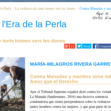
la Perla
La violència de tants homes vers les dones
Contra Manadas y ma
l Derecho
Aquí hi 
textos d'a
l'Era de la Perla
e tants homes vers les dones
+1
Tweet
Comparti
MARÍA-MILAGROS RIVERA GARRE
Contra Manadas y maridos sirve má
Amor que el Derecho
Ayer el Tribunal Supremo español dictó contra los violad
La Manada (Sanfermines, 2016) una decisiva sentencia
condenatoria que sienta jurisprudencia sobre la violencia
tantos hombres contra las mujeres, y que gran parte de la