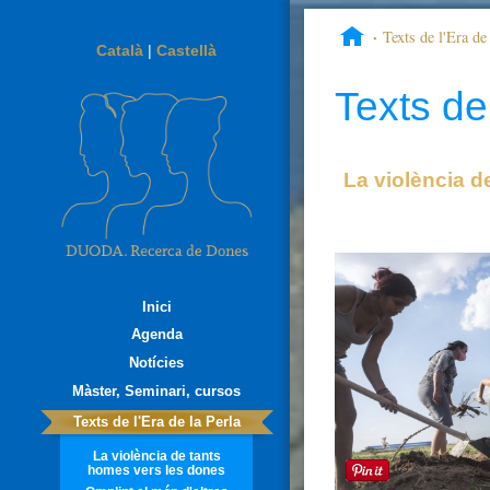
Texts de l'Era de 
Català
|
Castellà
sirve más el Amor que e
Texts de 
La violència d
Inici
Agenda
Notícies
Màster, Seminari, cursos
Texts de l'Era de la Perla
La violència de tants
homes vers les dones