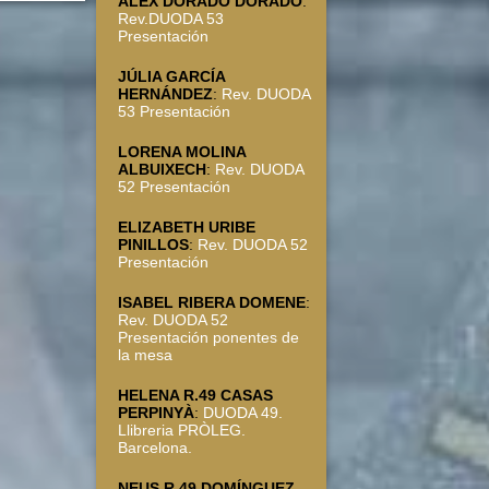
ALEX DORADO DORADO
:
Rev.DUODA 53
Presentación
JÚLIA GARCÍA
HERNÁNDEZ
:
Rev. DUODA
53 Presentación
LORENA MOLINA
ALBUIXECH
:
Rev. DUODA
52 Presentación
ELIZABETH URIBE
PINILLOS
:
Rev. DUODA 52
Presentación
ISABEL RIBERA DOMENE
:
Rev. DUODA 52
Presentación ponentes de
la mesa
HELENA R.49 CASAS
PERPINYÀ
:
DUODA 49.
Llibreria PRÒLEG.
Barcelona.
NEUS R.49 DOMÍNGUEZ