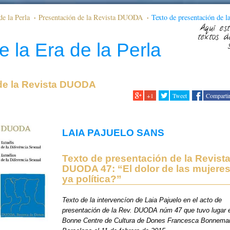
de la Perla
Presentación de la Revista DUODA
Texto de presentación de l
las mujeres ¿es ya política?”
Aquí est
textos d
e la Era de la Perla
de la Revista DUODA
+1
Tweet
Comparti
LAIA PAJUELO SANS
Texto de presentación de la Revist
DUODA 47: “El dolor de las mujere
ya política?”
Texto de la intervencíon de Laia Pajuelo en el acto de
presentación de la Rev. DUODA núm 47 que tuvo lugar 
Bonne Centre de Cultura de Dones Francesca Bonnema