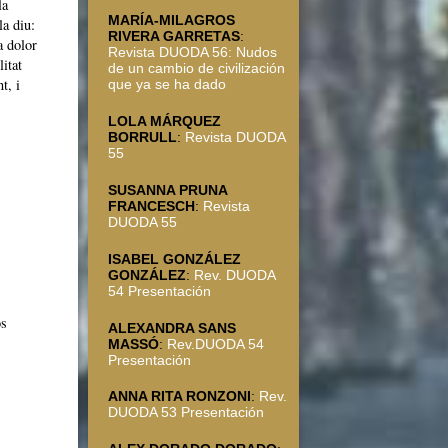
la
MARÍA-MILAGROS
a diu:
RIVERA GARRETAS
:
a dolor
Revista DUODA 56: Nudos
litat
de un cambio de civilización
t, i
que ya se ha dado
LOLA MÁRQUEZ
BORRULL
:
Revista DUODA
55
SUSANNA PRUNA
FRANCESCH
:
Revista
DUODA 55
ISABEL GONZÁLEZ
GONZÁLEZ
:
Rev. DUODA
54 Presentación
os
ALEXANDRA SANS
MASSÓ
:
Rev.DUODA 54
Presentación
ANNA RITA RONZONI
:
Rev.
DUODA 53 Presentación