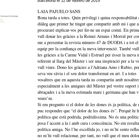
Barcelona el 11 de febrero de 2015
LAIA PAJUELO SANS
Bona tarda a totes. Quin privilegi i quina responsabilitat 
diàleg que primer he tingut que compartir amb mi i que a
procuraré explicar-vos per fer-ne un espai comú. En prime
vull donar les gràcies a la Remei Arnaus i Morral per co
me a presentar la revista número 47 de DUODA i a tot el
equip per la confiança en la meva intervenció. També vul
les gràcies a la Carme Vidal i Estruel per ésser la meva 
referent al llarg del Màster i ser una inspiració per a la v
vull viure. Dono les gràcies a l’Adriana Amo i Rubio, per
seva veu sàvia i el seu dolor transformat en art. I a totes
vosaltres que en aquesta tarda us compartiu amb nosaltre
especialment a les amigues del Màster pel vostre suport i
abraçades i a la meva estimada mare i germana que han v
veure’m.
Si em pregunto si el dolor de les dones és ja política, d
puc respondre que “el dolor de les dones és”. Perquè hi 
política que està podrida, podridíssima. No és una políti
posa l’accent a la í amb cura i consciència. No em result
política amiga. No l’he escollida jo, i no m’hi sento reflec
no m’hi vull relacionar, per tant, no vull que el meu dolo