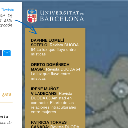
a Revista
án los
e esta
sección
DAPHNE LOMELÍ
SOTELO
:
Revista DUODA
64 La luz que fluye entre
r
místicas
ORETO DOMÉNECH
MASIÀ
:
Revista DUODA 64
La luz que fluye entre
místicas
a
IRENE MUÑOZ
s ¿es
VILADECANS
:
Revista
DUODA 63 Amistad en
contraste. El arte de las
relaciones intraculturales
entre mujeres
en La
PATRICIA TORRES
ison de
CAÑADA
:
Revista DUODA