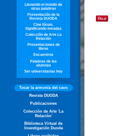
Llenando el mundo de
otras palabras
Presentación de la
Revista DUODA
Cine fórum.
Significando miradas
Colección de Arte La
Relación
Presentaciones de
libros
Encuentros
Palabras de las
alumnas
Ser universitarias hoy
Tocar la armonía del caos
Revista DUODA
Publicaciones
Colección de Arte 'La
Relación'
Biblioteca Virtual de
Investigación Duoda
Libros recibidos