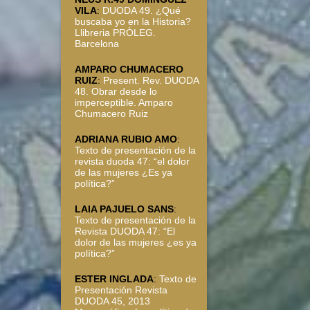
VILA
:
DUODA 49. ¿Qué
buscaba yo en la Historia?
Llibreria PRÒLEG.
Barcelona
AMPARO CHUMACERO
RUIZ
:
Present. Rev. DUODA
48. Obrar desde lo
imperceptible. Amparo
Chumacero Ruiz
ADRIANA RUBIO AMO
:
Texto de presentación de la
revista duoda 47: “el dolor
de las mujeres ¿Es ya
política?”
LAIA PAJUELO SANS
:
Texto de presentación de la
Revista DUODA 47: “El
dolor de las mujeres ¿es ya
política?”
ESTER INGLADA
:
Texto de
Presentación Revista
DUODA 45, 2013