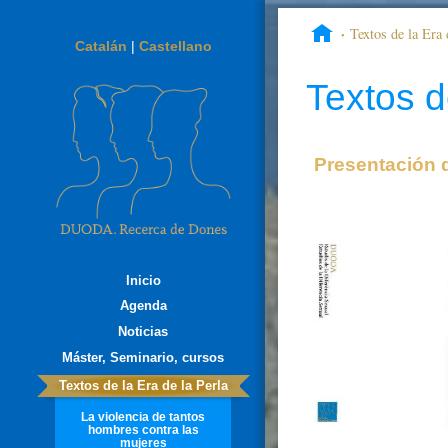
Textos de la Era 
Catalán
|
Castellano
DUODA 47: “El dolor de 
Textos d
Presentación 
Inicio
Agenda
Noticias
Máster, Seminario, cursos
Textos de la Era de la Perla
La violencia de tantos
hombres contra las
mujeres