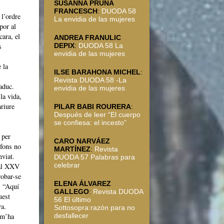
SUSANNA PRUNA
FRANCESCH
:
DUODA 58
 l’ordre
La envidia de las mujeres
por al
cara, el
ANDREA FRANULIC
s
DEPIX
:
DUODA 58 La
envidia de las mujeres
 la
ILSE BARAHONA MICHEL
:
Revista DUODA 58 -La
aduc.
envidia de las mujeres
la vida,
mriure
PILAR BABI ROURERA
:
Después de leer “El cuerpo
se confiesa: el incesto”
 per
CARO NARVÁEZ
 fons no
MARTÍNEZ
:
Revista
nviat.
DUODA 57 Palabras para
celebrar
 al XXV
robar-se
ELENA ÁLVAREZ
: “Aquí
GALLEGO
:
Revista DUODA
uest
56 El último
va.
Sottosopra:razón para no
 m’ha
desfallecer