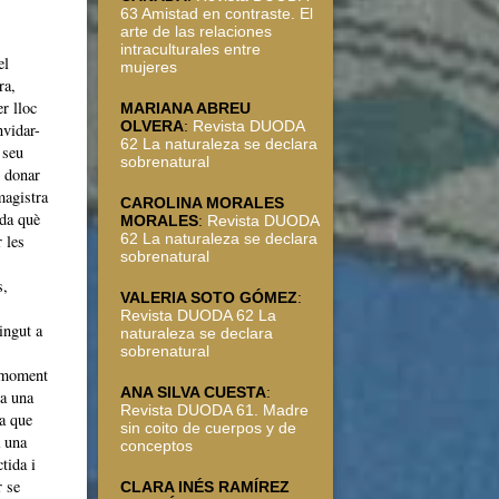
63 Amistad en contraste. El
arte de las relaciones
intraculturales entre
el
mujeres
ra,
r lloc
MARIANA ABREU
OLVERA
:
Revista DUODA
nvidar-
62 La naturaleza se declara
 seu
sobrenatural
l donar
magistra
CAROLINA MORALES
ida què
MORALES
:
Revista DUODA
62 La naturaleza se declara
 les
sobrenatural
s,
VALERIA SOTO GÓMEZ
:
Revista DUODA 62 La
ingut a
naturaleza se declara
sobrenatural
e moment
ANA SILVA CUESTA
:
ha una
Revista DUODA 61. Madre
ca que
sin coito de cuerpos y de
a una
conceptos
tida i
r se
CLARA INÉS RAMÍREZ