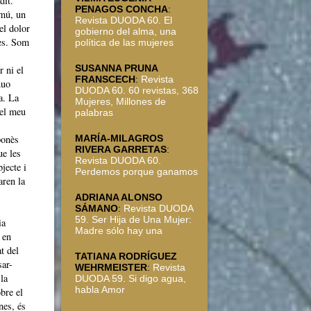
dit.
PENAGOS CONCHA
:
omú, un
Revista DUODA 60. El
el dolor
gobierno del alma, una
des. Som
política de las mujeres
SUSANNA PRUNA
 ni el
FRANSCECH
:
Revista
nuo
DUODA 60. 60 revistas, 368
a. La
Mujeres, Millones de
 el meu
palabras
ponès
MARÍA-MILAGROS
RIVERA GARRETAS
:
ue les
Revista DUODA 60.
jecte i
Perdemos porque ganamos
aren la
ADRIANA ALONSO
SÁMANO
:
Revista DUODA
59. Ser Hija de Una Mujer:
ia
Madre sólo hay una
 en
t del
TATIANA RODRÍGUEZ
sar-
WEHRMEISTER
:
Revista
la
DUODA 59. Si digo agua,
habla Amor
bre el
nes, és