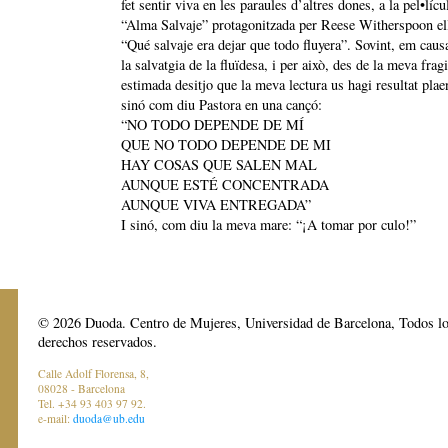
fet sentir viva en les paraules d’altres dones, a la pel•lícu
“Alma Salvaje” protagonitzada per Reese Witherspoon ell
“Qué salvaje era dejar que todo fluyera”. Sovint, em caus
la salvatgia de la fluïdesa, i per això, des de la meva fragi
estimada desitjo que la meva lectura us hagi resultat plaen
sinó com diu Pastora en una cançó:
“NO TODO DEPENDE DE MÍ
QUE NO TODO DEPENDE DE MI
HAY COSAS QUE SALEN MAL
AUNQUE ESTÉ CONCENTRADA
AUNQUE VIVA ENTREGADA”
I sinó, com diu la meva mare: “¡A tomar por culo!”
© 2026 Duoda. Centro de Mujeres, Universidad de Barcelona, Todos l
derechos reservados.
Calle Adolf Florensa, 8,
08028 - Barcelona
Tel. +34 93 403 97 92.
e-mail:
duoda@ub.edu