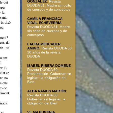
GONZÁLEZ
:
Revista
de qui
DUODA 61. Madre sin coito
oper
de cuerpos y de conceptos
 la
sant:
CAMILA FRANCISCA
 és això
VIDAL ECHEVERRÍA
:
Revista DUODA 61. Madre
ueu
sin coito de cuerpos y de
conceptos
emení?
cat, de
LAURA MERCADER
eix, no
AMIGÓ
:
Revista DUODA 60.
30 años de la revista
DUODA
No em
?
ISABEL RIBERA DOMENE
:
ar. El
Revista DUODA 60.
ciat en
Presentación. Gobernar sin
dic no
legislar: la obligación del
Bien
sa que
to de
ALBA RAMOS MARTÍN
:
friment
Revista DUODA 60.
Gobernar sin legislar: la
irada
obligación del Bien
VILMA EUGENIA