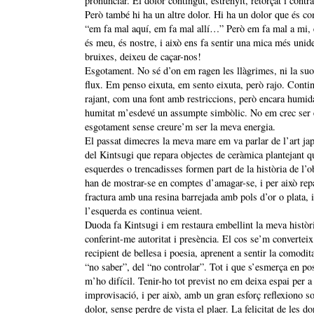
pronunciar. El dolor contingut, estrenyit, retorçat i contra
Però també hi ha un altre dolor. Hi ha un dolor que és c
“em fa mal aquí, em fa mal allí…” Però em fa mal a mi, 
és meu, és nostre, i això ens fa sentir una mica més uni
bruixes, deixeu de caçar-nos!
Esgotament. No sé d’on em ragen les llàgrimes, ni la suor
flux. Em penso eixuta, em sento eixuta, però rajo. Conti
rajant, com una font amb restriccions, però encara humid
humitat m’esdevé un assumpte simbòlic. No em crec ser
esgotament sense creure’m ser la meva energia.
El passat dimecres la meva mare em va parlar de l’art ja
del Kintsugi que repara objectes de ceràmica plantejant q
esquerdes o trencadisses formen part de la història de l’ob
han de mostrar-se en comptes d’amagar-se, i per això rep
fractura amb una resina barrejada amb pols d’or o plata, i
l’esquerda es continua veient.
Duoda fa Kintsugi i em restaura embellint la meva històr
conferint-me autoritat i presència. El cos se’m converteix
recipient de bellesa i poesia, aprenent a sentir la comodita
“no saber”, del “no controlar”. Tot i que s’esmerça en po
m’ho difícil. Tenir-ho tot previst no em deixa espai per a 
improvisació, i per això, amb un gran esforç reflexiono so
dolor, sense perdre de vista el plaer. La felicitat de les do