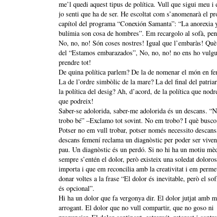
me’l quedi aquest tipus de política. Vull que sigui meu i 
jo senti que ha de ser. He escoltat com s’anomenarà el pr
capítol del programa “Conexión Samanta”: “La anorexia y
bulímia son cosa de hombres”. Em recargolo al sofà, pen
No, no, no! Són coses nostres! Igual que l’embaràs! Què
del “Estamos embarazados”, No, no, no! no ens ho vulg
prendre tot!
De quina política parlem? De la de nomenar el món en f
La de l’ordre simbòlic de la mare? La del final del patriar
la política del desig? Ah, d’acord, de la política que nodr
que podreix!
Saber-se adolorida, saber-me adolorida és un descans. “
trobo bé” –Exclamo tot sovint. No em trobo? I què busco
Potser no em vull trobar, potser només necessito descans
descans femení reclama un diagnòstic per poder ser viven
pau. Un diagnòstic és un perdó. Si no hi ha un motiu mè
sempre s’entén el dolor, però existeix una soledat doloro
importa i que em reconcilia amb la creativitat i em perme
donar voltes a la frase “El dolor és inevitable, però el so
és opcional”.
Hi ha un dolor que fa vergonya dir. El dolor jutjat amb m
arrogant. El dolor que no vull compartir, que no goso ni