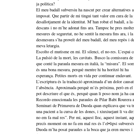
ja política?
El meu badall subversiu ha nascut per crear alternatives a
imposat. Que partir de mi tingui tant valor em cura de la 
desallotjament de la identitat. M’han robat el badall, a la 
descans i no m’he adonat fins ara. Tampoc he pres molte
mesures de seguretat, no he sentit la mesura fins ara, i la
desmesura s’ha proveït del meu badall, del meu repòs i de
meva letargia.
Escolto el mutisme en mi. El silenci, el no-res. L’espai c
La pulsió de la mort, les cavitats. Busco la comissura de 
que conté la paraula mesura en italià, la “misura”. El so
és una bona mesura, perquè mentre hi ha horitzó hi ha
esperança. Petites morts en vida per continuar endavant.
L’escriptura és la traducció aproximada d’un dolor causat
l’absència. Aproximada perquè m’és pròxima, però en el
pot descriure el que és, perquè quan li poso nom ja ha ca
Recordo emocionada les paraules de Pilar Babi Rourera
Seminari de Primavera de Duoda quan explicava que va t
una pacient a la cursa de les dones, i xiuxiuejant li va dir
no em fa mal res”. Per mi, aquest lloc, aquest instant, aq
precís moment on no fa em mal res és l’el•lipsi subversi
Duoda m’ha posat paraules a la boca que ja eren meves i