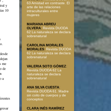
o”,
63 Amistad en contraste. El
ral y
arte de las relaciones
ías 10
intraculturales entre
mujeres
MARIANA ABREU
OLVERA
:
Revista DUODA
62 La naturaleza se declara
sobrenatural
s
o.
CAROLINA MORALES
s
MORALES
:
Revista DUODA
62 La naturaleza se declara
 desde
sobrenatural
 dejan
es me
VALERIA SOTO GÓMEZ
:
do de
Revista DUODA 62 La
en
naturaleza se declara
o a
sobrenatural
ANA SILVA CUESTA
:
Revista DUODA 61. Madre
sin coito de cuerpos y de
ferentes
conceptos
egresar
CLARA INÉS RAMÍREZ