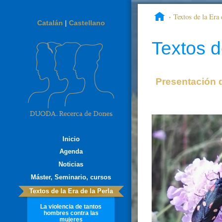
Textos de la Era 
Catalán
|
Castellano
celebrar
Textos d
Presentación 
Inicio
Agenda
Noticias
Máster, Seminario, cursos
Textos de la Era de la Perla
La violencia de tantos
hombres contra las
mujeres