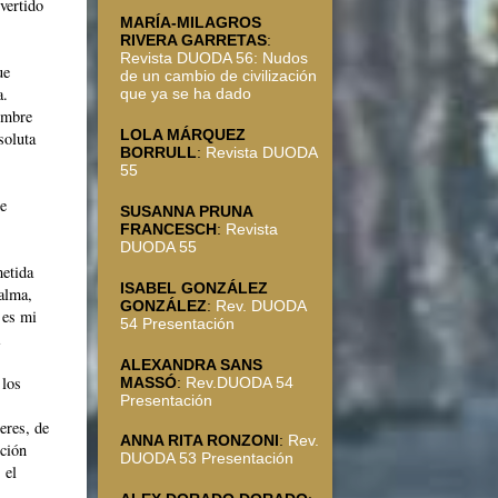
vertido
MARÍA-MILAGROS
RIVERA GARRETAS
:
Revista DUODA 56: Nudos
ue
de un cambio de civilización
a.
que ya se ha dado
ombre
LOLA MÁRQUEZ
soluta
BORRULL
:
Revista DUODA
55
de
SUSANNA PRUNA
FRANCESCH
:
Revista
DUODA 55
metida
ISABEL GONZÁLEZ
alma,
GONZÁLEZ
:
Rev. DUODA
 es mi
54 Presentación
ALEXANDRA SANS
 los
MASSÓ
:
Rev.DUODA 54
Presentación
eres, de
ANNA RITA RONZONI
:
Rev.
cción
DUODA 53 Presentación
 el