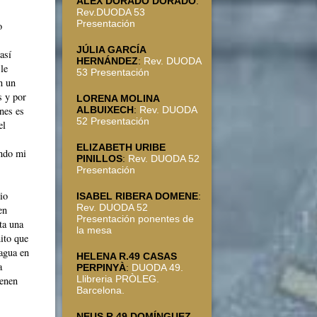
ALEX DORADO DORADO
:
Rev.DUODA 53
Presentación
o
JÚLIA GARCÍA
así
HERNÁNDEZ
:
Rev. DUODA
le
53 Presentación
n un
s y por
LORENA MOLINA
nes es
ALBUIXECH
:
Rev. DUODA
52 Presentación
el
ELIZABETH URIBE
endo mi
PINILLOS
:
Rev. DUODA 52
Presentación
io
ISABEL RIBERA DOMENE
:
Rev. DUODA 52
en
Presentación ponentes de
ta una
la mesa
nito que
 agua en
HELENA R.49 CASAS
a
PERPINYÀ
:
DUODA 49.
Llibreria PRÒLEG.
ienen
Barcelona.
NEUS R.49 DOMÍNGUEZ