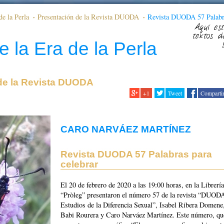
de la Perla
Presentación de la Revista DUODA
Revista DUODA 57 Palabr
Aquí est
textos d
e la Era de la Perla
de la Revista DUODA
+1
Tweet
Comparti
CARO NARVÁEZ MARTÍNEZ
Revista DUODA 57 Palabras para
celebrar
El 20 de febrero de 2020 a las 19:00 horas, en la Librería
“Pròleg” presentaron el número 57 de la revista “DUOD
Estudios de la Diferencia Sexual”, Isabel Ribera Domene,
Babi Rourera y Caro Narváez Martínez. Este número, que