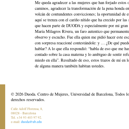
Me queda agradecer a las mujeres que han forjado estos 
caminos, agradecer la transformación de la pena honda e
volcán de contundentes convicciones; la oportunidad de e
aquí se trenza con el cariño nítido que ha crecido por las
que hacen parte de DUODA y especialmente por mi gran
María Milagros Rivera, un faro autentico que permanent
observo y escucho. Fue ella quien me pidió hacer este esc
con sorpresa reaccioné contestándole: y … ¿De qué pued
hablar? A lo que ella respondió: “habla de eso que me ha
contado sobre la casa materna y lo ambiguo de sentir ref
miedo en ella”. Resultado de eso, estos trazos de mí en l
de alguna manera también habitan ustedes.
© 2026 Duoda. Centro de Mujeres, Universidad de Barcelona, Todos l
derechos reservados.
Calle Adolf Florensa, 8,
08028 - Barcelona
Tel. +34 93 403 97 92.
e-mail:
duoda@ub.edu