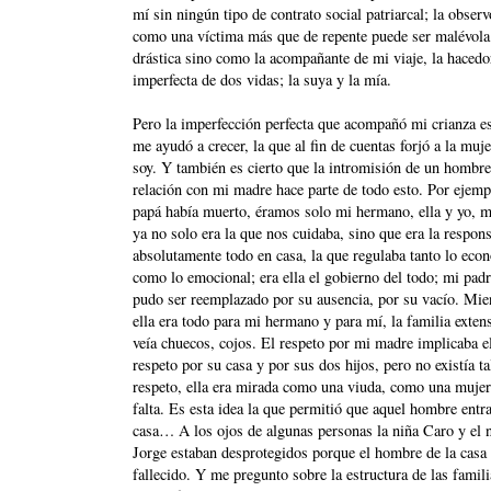
mí sin ningún tipo de contrato social patriarcal; la obser
como una víctima más que de repente puede ser malévola
drástica sino como la acompañante de mi viaje, la hacedo
imperfecta de dos vidas; la suya y la mía.
Pero la imperfección perfecta que acompañó mi crianza es
me ayudó a crecer, la que al fin de cuentas forjó a la muj
soy. Y también es cierto que la intromisión de un hombre
relación con mi madre hace parte de todo esto. Por ejemp
papá había muerto, éramos solo mi hermano, ella y yo,
ya no solo era la que nos cuidaba, sino que era la respon
absolutamente todo en casa, la que regulaba tanto lo eco
como lo emocional; era ella el gobierno del todo; mi padr
pudo ser reemplazado por su ausencia, por su vacío. Mie
ella era todo para mi hermano y para mí, la familia exten
veía chuecos, cojos. El respeto por mi madre implicaba e
respeto por su casa y por sus dos hijos, pero no existía ta
respeto, ella era mirada como una viuda, como una mujer
falta. Es esta idea la que permitió que aquel hombre entr
casa… A los ojos de algunas personas la niña Caro y el 
Jorge estaban desprotegidos porque el hombre de la casa
fallecido. Y me pregunto sobre la estructura de las famili