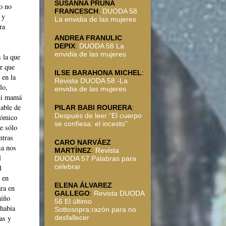
SUSANNA PRUNA
vo no
FRANCESCH
:
DUODA 58
 y
La envidia de las mujeres
ra
ANDREA FRANULIC
DEPIX
:
DUODA 58 La
envidia de las mujeres
 la que
er que
ILSE BARAHONA MICHEL
:
 en la
Revista DUODA 58 -La
lo,
envidia de las mujeres
 mi mamá
sable de
PILAR BABI ROURERA
:
Después de leer “El cuerpo
nómico
se confiesa: el incesto”
e sólo
ntras
CARO NARVÁEZ
sa nos
MARTÍNEZ
:
Revista
l
DUODA 57 Palabras para
celebrar
l
 en
ELENA ÁLVAREZ
ara en
GALLEGO
:
Revista DUODA
niño
56 El último
 había
Sottosopra:razón para no
as y
desfallecer