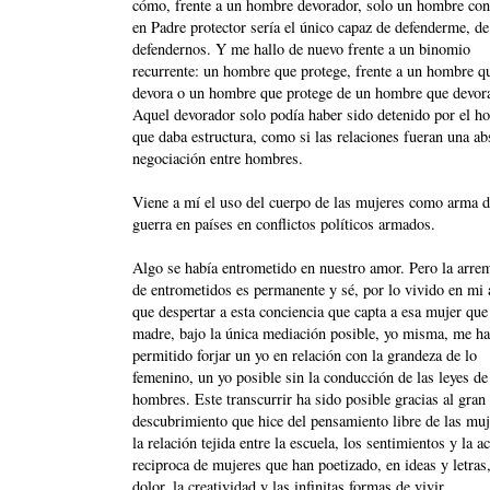
cómo, frente a un hombre devorador, solo un hombre con
en Padre protector sería el único capaz de defenderme, de
defendernos. Y me hallo de nuevo frente a un binomio
recurrente: un hombre que protege, frente a un hombre q
devora o un hombre que protege de un hombre que devor
Aquel devorador solo podía haber sido detenido por el h
que daba estructura, como si las relaciones fueran una ab
negociación entre hombres.
Viene a mí el uso del cuerpo de las mujeres como arma 
guerra en países en conflictos políticos armados.
Algo se había entrometido en nuestro amor. Pero la arre
de entrometidos es permanente y sé, por lo vivido en mi 
que despertar a esta conciencia que capta a esa mujer que
madre, bajo la única mediación posible, yo misma, me ha
permitido forjar un yo en relación con la grandeza de lo
femenino, un yo posible sin la conducción de las leyes de
hombres. Este transcurrir ha sido posible gracias al gran
descubrimiento que hice del pensamiento libre de las muj
la relación tejida entre la escuela, los sentimientos y la a
reciproca de mujeres que han poetizado, en ideas y letras,
dolor, la creatividad y las infinitas formas de vivir.