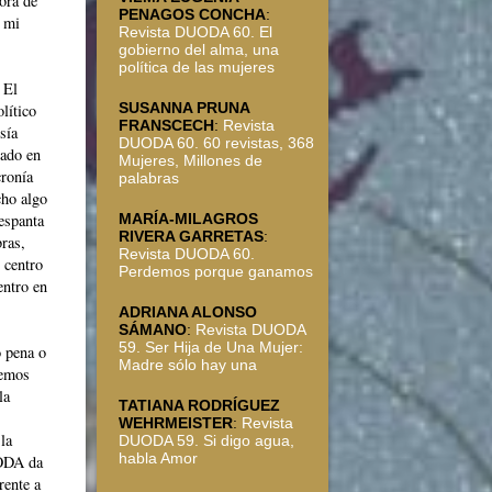
ora de
PENAGOS CONCHA
:
 mi
Revista DUODA 60. El
gobierno del alma, una
política de las mujeres
 El
SUSANNA PRUNA
lítico
FRANSCECH
:
Revista
sía
DUODA 60. 60 revistas, 368
lado en
Mujeres, Millones de
cronía
palabras
cho algo
 espanta
MARÍA-MILAGROS
RIVERA GARRETAS
:
bras,
Revista DUODA 60.
 centro
Perdemos porque ganamos
entro en
ADRIANA ALONSO
SÁMANO
:
Revista DUODA
59. Ser Hija de Una Mujer:
o pena o
Madre sólo hay una
demos
la
TATIANA RODRÍGUEZ
WEHRMEISTER
:
Revista
la
DUODA 59. Si digo agua,
habla Amor
UODA da
rente a