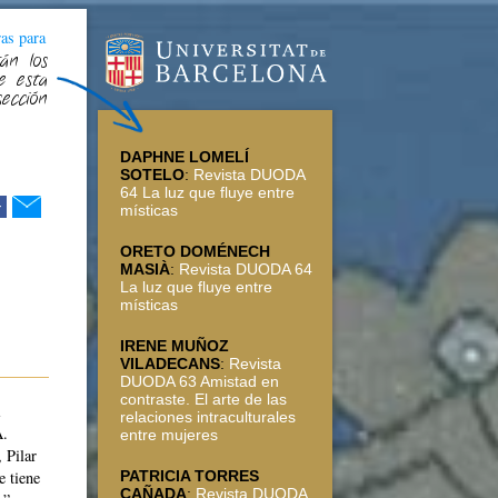
as para
án los
e esta
sección
DAPHNE LOMELÍ
SOTELO
:
Revista DUODA
64 La luz que fluye entre
r
místicas
ORETO DOMÉNECH
MASIÀ
:
Revista DUODA 64
La luz que fluye entre
místicas
IRENE MUÑOZ
VILADECANS
:
Revista
DUODA 63 Amistad en
contraste. El arte de las
relaciones intraculturales
A.
entre mujeres
 Pilar
PATRICIA TORRES
 tiene
CAÑADA
:
Revista DUODA