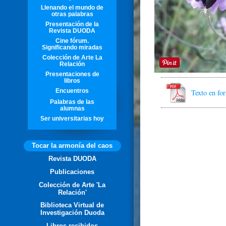
Llenando el mundo de
otras palabras
Presentación de la
Revista DUODA
Cine fórum.
Significando miradas
Colección de Arte La
Relación
Presentaciones de
libros
Encuentros
Texto en f
Palabras de las
alumnas
Ser universitarias hoy
Tocar la armonía del caos
Revista DUODA
Publicaciones
Colección de Arte 'La
Relación'
Biblioteca Virtual de
Investigación Duoda
Libros recibidos