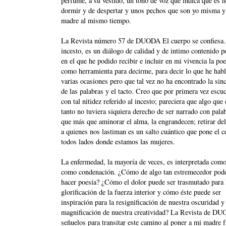
perfume, a su vestido, un tono de voz que indica que es h
dormir y de despertar y unos pechos que son yo misma y
madre al mismo tiempo.
La Revista número 57 de DUODA El cuerpo se confiesa.
incesto, es un diálogo de calidad y de intimo contenido po
en el que he podido recibir e incluir en mi vivencia la poe
como herramienta para decirme, para decir lo que he hab
varias ocasiones pero que tal vez no ha encontrado la sin
de las palabras y el tacto. Creo que por primera vez escu
con tal nitidez referido al incesto; pareciera que algo que
tanto no tuviera siquiera derecho de ser narrado con pala
que más que aminorar el alma, la engrandecen; retirar del
a quienes nos lastiman es un salto cuántico que pone el c
todos lados donde estamos las mujeres.
La enfermedad, la mayoría de veces, es interpretada com
como condenación. ¿Cómo de algo tan estremecedor po
hacer poesía? ¿Cómo el dolor puede ser trasmutado para 
glorificación de la fuerza interior y cómo éste puede ser
inspiración para la resignificación de nuestra oscuridad y 
magnificación de nuestra creatividad? La Revista de D
señuelos para transitar este camino al poner a mi madre f