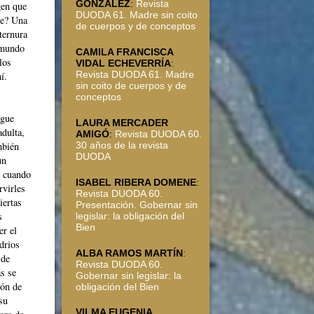
GONZÁLEZ
:
Revista
gen que
DUODA 61. Madre sin coito
le? Una
de cuerpos y de conceptos
ternura
 mundo
CAMILA FRANCISCA
los
VIDAL ECHEVERRÍA
:
Revista DUODA 61. Madre
í.
sin coito de cuerpos y de
conceptos
igue
LAURA MERCADER
dulta,
AMIGÓ
:
Revista DUODA 60.
mbién
30 años de la revista
DUODA
un
e cuando
ISABEL RIBERA DOMENE
:
rvirles
Revista DUODA 60.
iertas
Presentación. Gobernar sin
s
legislar: la obligación del
Bien
er el
idrios
ALBA RAMOS MARTÍN
:
 de
Revista DUODA 60.
ás se
Gobernar sin legislar: la
ión de
obligación del Bien
su
VILMA EUGENIA