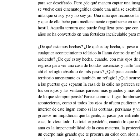
para ser descifrado. Pero ¿de qué manera captar una ima
se vuelve casi cinematográfica donde una niña se escabul
niña que sí soy yo y no soy yo. Una niña que reconoce la 
y que de ella bebe para medianamente organizarse en un
hostil. Aquella ternura que puede fragilizar pero que con 
años se ha convertido en una fortaleza incalculable para m
¿De qué estamos hechas? ¿De qué estoy hecha, si pese a
cualquier acontecimiento telúrico la llama dentro de mí s
ardiendo? ¿De qué estoy hecha, cuando, con mis ojos de a
regreso para ver una casa de hondas ausencias y hallo ta
ahí el refugio absoluto de mis pasos? ¿Qué pasa cuando 
territorio amenazante es también un refugio? ¿Qué ocurr
a las puertas que separan la casa de la calle no parecen se
los cerrojos y las ventanas parecen más grandes y más ab
de lo que siempre pensé? Parece como si fugas luminosa
acontecieran, como si todos los ojos de afuera pudieran v
interior de este lugar, como si las cortinas, persianas y v
gruesos no impidieran que la gente, al pasar por enfrente
casa, lo viera todo. La total exposición, cuando lo que m
ama es la impenetrabilidad de la casa materna, la protecc
un cuerpo más grande que te procura un calor con olor a 