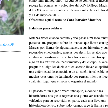
como tema monográfico “El cuerpo se confiesa: el incest
recoge las ponencias y coloquios del XIV Diálogo Magist
del XXX Seminario público Internacional celebrado los d
y 11 de mayo de 2019.
Caro Narváez Martínez
Ofrecemos aquí el texto de
Palabras para celebrar
Muchas veces cuando camino y veo pasar a mi lado tanta
personas me pregunto sobre las marcas que llevan consig
ormato PDF
Marcas por llamar de alguna manera a sus historias y su
recorridos emocionales, marcas por decir los relatos que
el alma se construyen respecto a los acontecimientos que
algo en las texturas del pensamiento y del cuerpo. A vec
pregunto si algo les duele o si en secreto llevan el apelli
una enfermedad desconocida o de un sueño irrealizable, 
muchas ocasiones he terminado por pensar, mientras lleg
cualquier lugar, que el secreto organiza el mundo.
El pasado es un lugar a veces inhóspito, a donde a las
historiadoras nos gusta regresar una y otra vez usando di
vehículos para su recorrido; en parte, cada una lleva una
historiadora dentro, sobre todo, cuando algo te llama a r