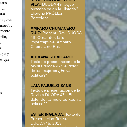
otros
VILA
:
DUODA 49. ¿Qué
n un
buscaba yo en la Historia?
star
Llibreria PRÒLEG.
Barcelona
 mujeres
 maestra
AMPARO CHUMACERO
emente
RUIZ
:
Present. Rev. DUODA
rito,
48. Obrar desde lo
o
imperceptible. Amparo
Chumacero Ruiz
s
ugio y
ADRIANA RUBIO AMO
:
os que
Texto de presentación de la
revista duoda 47: “el dolor
de las mujeres ¿Es ya
política?”
LAIA PAJUELO SANS
:
Texto de presentación de la
os
Revista DUODA 47: “El
dolor de las mujeres ¿es ya
política?”
ESTER INGLADA
:
Texto de
Presentación Revista
DUODA 45, 2013