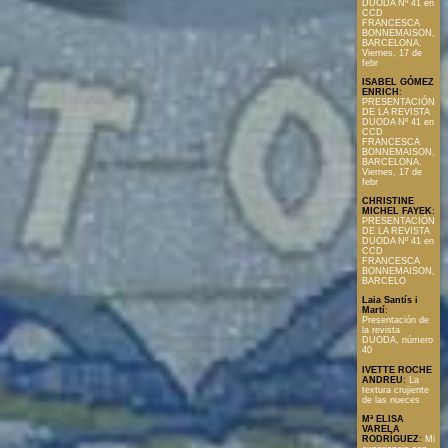
DUODA Nº 41 en
CCD
FRANCESCA
BONNEMAISON,
BARCELONA.
Viernes, 17 de
febr
ISABEL GÓMEZ
ENRICH
:
PRESENTACIÓN
DE LA REVISTA
DUODA Nº 41 en
CCD
FRANCESCA
BONNEMAISON,
BARCELONA.
Viernes, 17 de
febr
CHRISTINE
MICHEL FAYEK
:
PRESENTACIÓN
DE LA REVISTA
DUODA Nº 41 en
CCD
FRANCESCA
BONNEMAISON,
BARCELO
Laia Santís i
Martí
:
Presentación de
la revista
DUODA, número
40
IVETTE ROCHE
ANDREU
:
La
textura crujiente
de las nueces
Mª ELISA
VARELA
RODRÍGUEZ
:
Mi