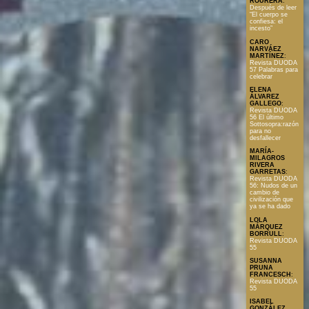
ROURERA
:
Después de leer
“El cuerpo se
confiesa: el
incesto”
CARO
NARVÁEZ
MARTÍNEZ
:
Revista DUODA
57 Palabras para
celebrar
ELENA
ÁLVAREZ
GALLEGO
:
Revista DUODA
56 El último
Sottosopra:razón
para no
desfallecer
MARÍA-
MILAGROS
RIVERA
GARRETAS
:
Revista DUODA
56: Nudos de un
cambio de
civilización que
ya se ha dado
LOLA
MÁRQUEZ
BORRULL
:
Revista DUODA
55
SUSANNA
PRUNA
FRANCESCH
:
Revista DUODA
55
ISABEL
GONZÁLEZ