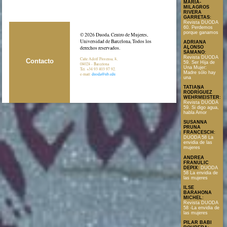
MARÍA-
MILAGROS
RIVERA
GARRETAS
:
Revista DUODA
60. Perdemos
porque ganamos
© 2026 Duoda. Centro de Mujeres,
Universidad de Barcelona, Todos los
ADRIANA
ALONSO
derechos reservados.
SÁMANO
:
Revista DUODA
Calle Adolf Florensa, 8,
Contacto
59. Ser Hija de
08028 - Barcelona
Una Mujer:
Tel. +34 93 403 97 92.
Madre sólo hay
e-mail:
duoda@ub.edu
una
TATIANA
RODRÍGUEZ
WEHRMEISTER
:
Revista DUODA
59. Si digo agua,
habla Amor
SUSANNA
PRUNA
FRANCESCH
:
DUODA 58 La
envidia de las
mujeres
ANDREA
FRANULIC
DEPIX
:
DUODA
58 La envidia de
las mujeres
ILSE
BARAHONA
MICHEL
:
Revista DUODA
58 -La envidia de
las mujeres
PILAR BABI