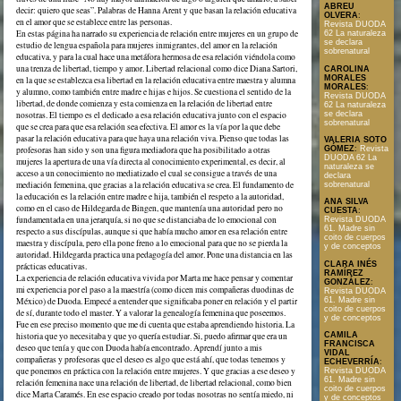
ABREU
decir: quiero que seas”. Palabras de Hanna Arent y que basan la relación educativa
OLVERA
:
en el amor que se establece entre las personas.
Revista DUODA
En estas página ha narrado su experiencia de relación entre mujeres en un grupo de
62 La naturaleza
se declara
estudio de lengua española para mujeres inmigrantes, del amor en la relación
sobrenatural
educativa, y para la cual hace una metáfora hermosa de esa relación viéndola como
una trenza de libertad, tiempo y amor. Libertad relacional como dice Diana Sartori,
CAROLINA
MORALES
en la que se establezca esa libertad en la relación educativa entre maestra y alumna
MORALES
:
y alumno, como también entre madre e hijas e hijos. Se cuestiona el sentido de la
Revista DUODA
libertad, de donde comienza y esta comienza en la relación de libertad entre
62 La naturaleza
se declara
nosotras. El tiempo es el dedicado a esa relación educativa junto con el espacio
sobrenatural
que se crea para que esa relación sea efectiva. El amor es la vía por la que debe
pasar la relación educativa para que haya una relación viva. Pienso que todas las
VALERIA SOTO
GÓMEZ
:
Revista
profesoras han sido y son una figura mediadora que ha posibilitado a otras
DUODA 62 La
mujeres la apertura de una vía directa al conocimiento experimental, es decir, al
naturaleza se
acceso a un conocimiento no mediatizado el cual se consigue a través de una
declara
mediación femenina, que gracias a la relación educativa se crea. El fundamento de
sobrenatural
la educación es la relación entre madre e hija, también el respeto a la autoridad,
ANA SILVA
como en el caso de Hildegarda de Bingen, que mantenía una autoridad pero no
CUESTA
:
fundamentada en una jerarquía, si no que se distanciaba de lo emocional con
Revista DUODA
61. Madre sin
respecto a sus discípulas, aunque si que había mucho amor en esa relación entre
coito de cuerpos
maestra y discípula, pero ella pone freno a lo emocional para que no se pierda la
y de conceptos
autoridad. Hildegarda practica una pedagogía del amor. Pone una distancia en las
CLARA INÉS
prácticas educativas.
RAMÍREZ
La experiencia de relación educativa vivida por Marta me hace pensar y comentar
GONZÁLEZ
:
mi experiencia por el paso a la maestría (como dicen mis compañeras duodinas de
Revista DUODA
61. Madre sin
México) de Duoda. Empecé a entender que significaba poner en relación y el partir
coito de cuerpos
de sí, durante todo el master. Y a valorar la genealogía femenina que poseemos.
y de conceptos
Fue en ese preciso momento que me di cuenta que estaba aprendiendo historia. La
CAMILA
historia que yo necesitaba y que yo quería estudiar. Si, puedo afirmar que era un
FRANCISCA
deseo que tenía y que con Duoda había encontrado. Aprendí junto a mis
VIDAL
compañeras y profesoras que el deseo es algo que está ahí, que todas tenemos y
ECHEVERRÍA
:
que ponemos en práctica con la relación entre mujeres. Y que gracias a ese deseo y
Revista DUODA
61. Madre sin
relación femenina nace una relación de libertad, de libertad relacional, como bien
coito de cuerpos
dice Marta Caramés. En ese espacio creado por todas nosotras no sentía miedo, ni
y de conceptos