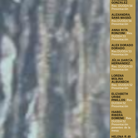
GONZÁLEZ
:
Rev. DUODA 54
Presentación
ALEXANDRA
SANS MASSÓ
:
Rev.DUODA 54
Presentación
ANNA RITA
RONZONI
:
Rev.
DUODA 53
Presentación
ALEX DORADO
DORADO
:
Rev.DUODA 53
Presentación
JÚLIA GARCÍA
HERNÁNDEZ
:
Rev. DUODA 53
Presentación
LORENA
MOLINA
ALBUIXECH
:
Rev. DUODA 52
Presentación
ELIZABETH
URIBE
PINILLOS
:
Rev.
DUODA 52
Presentación
ISABEL
RIBERA
DOMENE
:
Rev.
DUODA 52
Presentación
ponentes de la
mesa
HELENA R.49