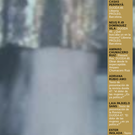
CASAS
PERPINYÀ
:
DUODA 49.
Llibreria
PRÒLEG.
Barcelona.
NEUS R.49
DOMÍNGUEZ
VILA
:
DUODA
49. ¿Qué
buscaba yo en la
Historia? Llibreria
PRÒLEG.
Barcelona
AMPARO
CHUMACERO
RUIZ
:
Present.
Rev. DUODA 48.
Obrar desde lo
imperceptible.
Amparo
Chumacero Ruiz
ADRIANA
RUBIO AMO
:
Texto de
presentación de
la revista duoda
47: “el dolor de
las mujeres ¿Es
ya política?”
LAIA PAJUELO
SANS
:
Texto de
presentación de
la Revista
DUODA 47: “El
dolor de las
mujeres ¿es ya
política?”
ESTER
INGLADA
:
Texto