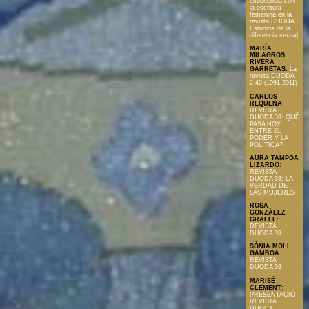
experiencia con
la escritura
femenina en la
revista DUODA.
Estudios de la
diferencia sexual
MARÍA
MILAGROS
RIVERA
GARRETAS
:
La
revista DUODA
2-40 (1991-2011)
CARLOS
REQUENA
:
REVISTA
DUODA 39: QUÉ
PASA HOY
ENTRE EL
PODER Y LA
POLÍTICA?
AURA TAMPOA
LIZARDO
:
REVISTA
DUODA 38: LA
VERDAD DE
LAS MUJERES
ROSA
GONZÁLEZ
GRAELL
:
REVISTA
DUODA 39
SÒNIA MOLL
GAMBOA
:
REVISTA
DUODA 39
MARISÉ
CLEMENT
:
PRESENTACIÓ
REVISTA
DUODA