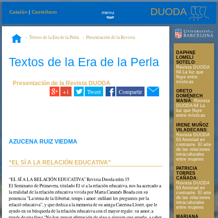
DUODA
Catalán
|
Castellano
menu
»
Textos de la Era de la Perla
Presentación de la Revista
DUODA
“EL SÍ A LA RELACIÓN EDUCATIVA”
DAPHNE
Textos de la Era de la Perla
LOMELÍ
SOTELO
:
Revista DUODA
64 La luz que
fluye entre
místicas
Presentación de la Revista DUODA
+1
Tweet
Compartir
ORETO
DOMÉNECH
MASIÀ
:
Revista
DUODA 64 La
luz que fluye
entre místicas
IRENE MUÑOZ
VILADECANS
:
Revista DUODA
63 Amistad en
AZUCENA RUIZ VIEDMA
contraste. El arte
de las relaciones
intraculturales
entre mujeres
“EL SÍ A LA RELACIÓN EDUCATIVA”
PATRICIA
TORRES
CAÑADA
:
“EL SÍ A LA RELACIÓN EDUCATIVA” Revista Duoda núm 35
Revista DUODA
El Seminario de Primavera, titulado El sí a la relación educativa, nos ha acercado a
63 Amistad en
la realidad de la relación educativa vivida por Marta Caramés Boada con su
contraste. El arte
ponencia ”La trena de la llibertat, temps i amor: enfilant les preguntes per la
de las relaciones
intraculturales
relació educativa”, y que dedica a la memoria de su amiga Caterina Lloret, que le
entre mujeres
ayudo en su búsqueda de la relación educativa con el mayor regalo: su amor, a
través de una frase “No hay mayor afirmación de algo o alguien que amarlo, a saber
MARIANA