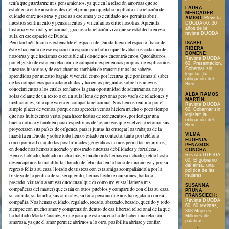
tenía que guardarme mis pensamientos, ya que en la relación amorosa que se
LAURA
estableció entre nosotras des del el principio quedaba implícito una relación de
MERCADER
cuidado entre nosotras y gracias a ese amor y ese cuidado nos permitía abrir
AMIGÓ
:
Revista
nuestros sentimiento y pensamientos y vincularnos entre nosotras. Aprendía
DUODA 60. 30
años de la
historia viva, oral y relacional, gracias a la relación viva que se establecía en esa
revista DUODA
aula, en ese espacio de Duoda.
Pero también hicimos extensible el espacio de Duoda fuera del espacio físico de
ISABEL
RIBERA
éste y haciendo de ese espacio un espacio simbólico que llevábamos cada una de
DOMENE
:
nosotras y que hacíamos extensible allí donde nos encontrásemos. Quedábamos
Revista DUODA
por el gusto de estar en relación, de compartir experiencias propias, de explicarnos
60. Presentación.
nuestras historias y de escucharnos, también de transmitirnos los saberes
Gobernar sin
legislar: la
aprendidos por nuestro bagaje vivencial como por lecturas que poníamos al saber
obligación del
de las compañeras para aclarar dudas y hacernos preguntas sobre los nuevos
Bien
conocimientos a los cuales teníamos la gran oportunidad de adentrarnos, no ya
ALBA RAMOS
solas delante de un texto o en un aula llena de personas pero vacía de relaciones y
MARTÍN
:
mediaciones, sino que ya era en compañía relacional. Nos hemos reunido por el
Revista DUODA
simple placer de vernos, porque nos apetecía vernos hiciera mucho o poco tiempo
60. Gobernar sin
legislar: la
que nos hubiésemos visto, para hacer fiestas de reencuentros, por festejar una
obligación del
buena noticia y también para despedirnos de las amigas que vuelven a retomar sus
Bien
proyectasen sus países de orígenes, para ir juntas ha entregar los trabajos de la
VILMA
maestría en Duoda y sobre todo hemos estado en contacto, tanto por teléfono
EUGENIA
como por mail cuando las posibilidades geográficas no nos permitían reunirnos,
PENAGOS
en donde nos hemos sincerado y mostrado nuestras debilidades y fortalezas.
CONCHA
:
Hemos hablado, hablado mucho más, y mucho más hemos escuchado; reído hasta
Revista DUODA
60. El gobierno
desencajarnos la mandíbula, llorado de felicidad en la boda de una amiga y por su
del alma, una
regreso feliz a su casa, llorado de tristeza con esta amiga acompañándola por la
política de las
tristeza de la perdida de su ser querido; hemos hecho excursiones, bailado,
mujeres
paseado, visitado a amigas duodenas( que es como me gusta llamar a mis
SUSANNA
compañeras del master) que están en otros pueblos y compartido con ellas su casa,
PRUNA
su comida, su familia, sus animales, su toda persona que nos ha regalado con su
FRANSCECH
:
Revista DUODA
compañía. Nos hemos cuidado, regalado, tocado, abrazado, besado, querido y todo
60. 60 revistas,
siempre con mucho amor y comprensión dentro de esa libertad relacional de la que
368 Mujeres,
ha hablado Marta Caramés, y que para que esta suceda ha de haber una relación
Millones de
palabras
amorosa, ya que el amor permite abrirnos a lo otro, posibilita abrirse y confiar.