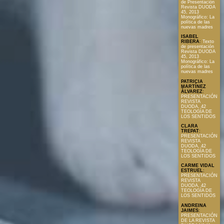
de Presentación
Revista DUODA
45, 2013
Monográfico: La
política de las
nuevas madres
ISABEL
RIBERA
:
Texto
de presentación
Revista DUODA
45, 2013
Monográfico: La
política de las
nuevas madres
PATRICIA
MARTÍNEZ
ÀLVAREZ
:
PRESENTACIÓN
REVISTA
DUODA, 42
TEOLOGÍA DE
LOS SENTIDOS
CLARA
TREPAT
:
PRESENTACIÓN
REVISTA
DUODA, 42
TEOLOGÍA DE
LOS SENTIDOS
CARME VIDAL
ESTRUEL
:
PRESENTACIÓN
REVISTA
DUODA, 42
TEOLOGÍA DE
LOS SENTIDOS
ANDREINA
JAIMES
:
PRESENTACIÓN
DE LA REVISTA