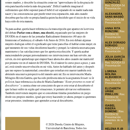
somos madres, y describe la situación como un “aprovecharse de la desgracia de
GONZÁLEZ
:
Rev. DUODA 54
otra para hacerla todavía más desgraciada”. Difícil también imaginar el
Presentación
sufrimiento que debe suponer para el bebé el ser separado de su madre nada más
nacer y las consecuencias que puede tener esta separación, más aún cuando
ALEXANDRA
SANS MASSÓ
:
descubra que ha sido su propia familia quien ha decidido que el inicio de su vida
Rev.DUODA 54
haya sido de esta manera.
Presentación
ANNA RITA
Ya para acabar, quería hacer referencia a la transcripción que aparece en la revista
RONZONI
:
Rev.
Parlar com a dones, una elecció,
del debate
organizado por las mujeres de
DUODA 53
DUODA en el marco de las jornadas Radicalment-feministes (40 anys de
Presentación
feminisme a Catalunya), el sábado 4 de Junio de 2016. En este debate algunas
ALEX DORADO
mujeres dialogan sobre el significado que tiene para ellas el hablar como mujer, en
DORADO
:
qué momento de sus vidas decidieron hacerlo y porqué, la valentía necesaria para
Rev.DUODA 53
mantenerse y las satisfacciones que les aporta esta elección. Y quería acabar
Presentación
mencionándolo porque personalmente sus intervenciones me han servido, me
JÚLIA GARCÍA
sirven, en este aprendizaje que empecé hace ahora dos años cuando me matriculé
HERNÁNDEZ
:
por primera vez en el máster de DUODA. Yo el máster lo curso poco a poco, y aun
Rev. DUODA 53
Presentación
así, está siendo una revolución en mi vida. Antes he hablado del antes y después
que me supuso la maternidad, considero que estudiar este master también está
LORENA
abriendo una nueva perspectiva del mundo ante mí. En su intervención María-
MOLINA
ALBUIXECH
:
Milagros Rivera Garreta, que ha sido profesora mía en la asignatura
Sexuar tú la
Rev. DUODA 52
política,
hace referencia a la idea de María Zambrano
“Estar presente es estar al
Presentación
descubierto”
y cuenta cómo ser consciente de que es este estar al descubierto el
ELIZABETH
que la hace sufrir en según qué situaciones, le permite aliviar ese sufrimiento.
URIBE
También intervienen mujeres que se consideran tímidas poniéndose en juego
PINILLOS
:
Rev.
desde sus propios miedos, igual que estoy haciendo yo ahora, porque si queremos
DUODA 52
Presentación
estar presentes, tendremos que aprender a estar al descubierto.
ISABEL
RIBERA
DOMENE
:
Rev.
DUODA 52
Presentación
ponentes de la
mesa
© 2026 Duoda. Centro de Mujeres,
Universidad de Barcelona, Todos los
HELENA R.49