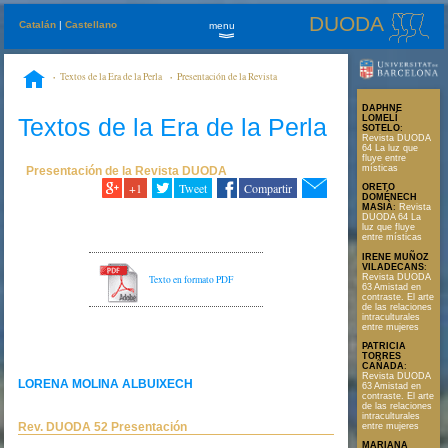
DUODA
Catalán
|
Castellano
menu
»
Textos de la Era de la Perla
Presentación de la Revista
DUODA
Rev. DUODA 52 Presentación
DAPHNE
Textos de la Era de la Perla
LOMELÍ
SOTELO
:
Revista DUODA
64 La luz que
fluye entre
místicas
Presentación de la Revista DUODA
+1
Tweet
Compartir
ORETO
DOMÉNECH
MASIÀ
:
Revista
DUODA 64 La
luz que fluye
entre místicas
IRENE MUÑOZ
VILADECANS
:
Revista DUODA
Texto en formato PDF
63 Amistad en
contraste. El arte
de las relaciones
intraculturales
entre mujeres
PATRICIA
TORRES
CAÑADA
:
Revista DUODA
LORENA MOLINA ALBUIXECH
63 Amistad en
contraste. El arte
de las relaciones
intraculturales
Rev. DUODA 52 Presentación
entre mujeres
MARIANA