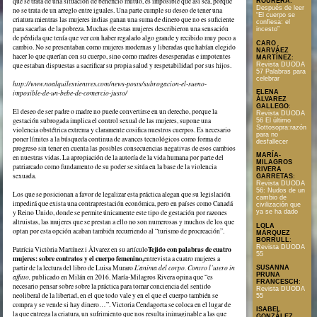
que se trata de una situación de beneficio mutuo, es imposible que así sea, porque
ROURERA
:
Después de leer
no se trata de un arreglo entre iguales. Una parte cumple su deseo de tener una
“El cuerpo se
criatura mientras las mujeres indias ganan una suma de dinero que no es suficiente
confiesa: el
para sacarlas de la pobreza. Muchas de estas mujeres describieron una sensación
incesto”
de pérdida que tenía que ver con haber regalado algo grande y recibido muy poco a
CARO
cambio. No se presentaban como mujeres modernas y liberadas que habían elegido
NARVÁEZ
hacer lo que querían con su cuerpo, sino como madres desesperadas e impotentes
MARTÍNEZ
:
Revista DUODA
que estaban dispuestas a sacrificar su propia salud y respetabilidad por sus hijos.
57 Palabras para
celebrar
http://www.noalquilesvientres.com/news-posts/subrogacion-el-sueno-
ELENA
imposible-de-un-bebe-de-comercio-justo/
ÁLVAREZ
GALLEGO
:
El deseo de ser padre o madre no puede convertirse en un derecho, porque la
Revista DUODA
gestación subrogada implica el control sexual de las mujeres, supone una
56 El último
Sottosopra:razón
violencia obstétrica extrema y claramente cosifica nuestros cuerpos. Es necesario
para no
poner límites a la búsqueda continua de avances tecnológicos como forma de
desfallecer
progreso sin tener en cuenta las posibles consecuencias negativas de esos cambios
MARÍA-
en nuestras vidas. La apropiación de la autoría de la vida humana por parte del
MILAGROS
patriarcado como fundamento de su poder se sitúa en la base de la violencia
RIVERA
sexuada.
GARRETAS
:
Revista DUODA
56: Nudos de un
Los que se posicionan a favor de legalizar esta práctica alegan que su legislación
cambio de
impedirá que exista una contraprestación económica, pero en países como Canadá
civilización que
y Reino Unido, donde se permite únicamente este tipo de gestación por razones
ya se ha dado
altruistas, las mujeres que se prestan a ello no son numerosas y muchos de los que
LOLA
optan por esta opción acaban también recurriendo al “turismo de procreación”.
MÁRQUEZ
BORRULL
:
Revista DUODA
Tejido con palabras de cuatro
Patrícia Victòria Martínez i Àlvarez en su artículo
55
mujeres: sobre contratos y el cuerpo femenino,
entrevista a cuatro mujeres a
partir de la lectura del libro de Luisa Muraro
L’anima del corpo. Contro l’utero in
SUSANNA
PRUNA
affitto,
publicado en Milán en 2016. María-Milagros Rivera opina que “es
FRANCESCH
:
necesario pensar sobre sobre la práctica para tomar conciencia del sentido
Revista DUODA
neoliberal de la libertad, en el que todo vale y en el que el cuerpo también se
55
compra y se vende si hay dinero…”. Victoria Cendagorta se coloca en el lugar de
ISABEL
la que entrega la criatura, un sufrimiento que nos resulta inimaginable a las que
GONZÁLEZ