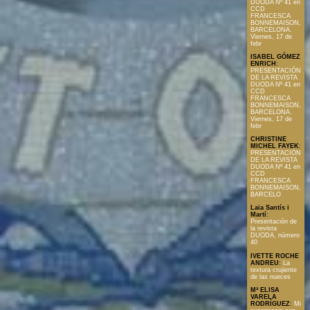
DUODA Nº 41 en
CCD
FRANCESCA
BONNEMAISON,
BARCELONA.
Viernes, 17 de
febr
ISABEL GÓMEZ
ENRICH
:
PRESENTACIÓN
DE LA REVISTA
DUODA Nº 41 en
CCD
FRANCESCA
BONNEMAISON,
BARCELONA.
Viernes, 17 de
febr
CHRISTINE
MICHEL FAYEK
:
PRESENTACIÓN
DE LA REVISTA
DUODA Nº 41 en
CCD
FRANCESCA
BONNEMAISON,
BARCELO
Laia Santís i
Martí
:
Presentación de
la revista
DUODA, número
40
IVETTE ROCHE
ANDREU
:
La
textura crujiente
de las nueces
Mª ELISA
VARELA
RODRÍGUEZ
:
Mi