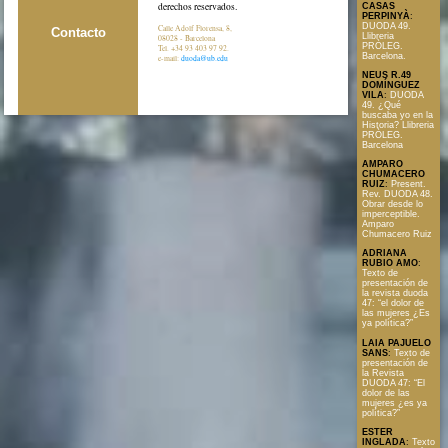
derechos reservados.
CASAS
PERPINYÀ
:
DUODA 49.
Calle Adolf Florensa, 8,
Contacto
Llibreria
08028 - Barcelona
PRÒLEG.
Tel. +34 93 403 97 92.
Barcelona.
e-mail:
duoda@ub.edu
NEUS R.49
DOMÍNGUEZ
VILA
:
DUODA
49. ¿Qué
buscaba yo en la
Historia? Llibreria
PRÒLEG.
Barcelona
AMPARO
CHUMACERO
RUIZ
:
Present.
Rev. DUODA 48.
Obrar desde lo
imperceptible.
Amparo
Chumacero Ruiz
ADRIANA
RUBIO AMO
:
Texto de
presentación de
la revista duoda
47: “el dolor de
las mujeres ¿Es
ya política?”
LAIA PAJUELO
SANS
:
Texto de
presentación de
la Revista
DUODA 47: “El
dolor de las
mujeres ¿es ya
política?”
ESTER
INGLADA
:
Texto