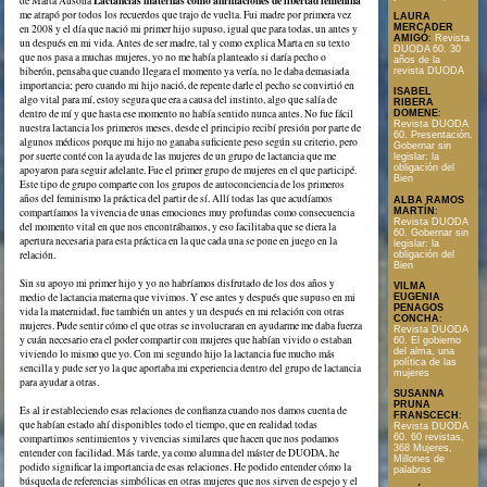
Lactancias maternas como afirmaciones de libertad femenina
de Marta Ausona
me atrapó por todos los recuerdos que trajo de vuelta. Fui madre por primera vez
LAURA
MERCADER
en 2008 y el día que nació mi primer hijo supuso, igual que para todas, un antes y
AMIGÓ
:
Revista
un después en mi vida. Antes de ser madre, tal y como explica Marta en su texto
DUODA 60. 30
que nos pasa a muchas mujeres, yo no me había planteado si daría pecho o
años de la
biberón, pensaba que cuando llegara el momento ya vería, no le daba demasiada
revista DUODA
importancia; pero cuando mi hijo nació, de repente darle el pecho se convirtió en
ISABEL
algo vital para mí, estoy segura que era a causa del instinto, algo que salía de
RIBERA
dentro de mí y que hasta ese momento no había sentido nunca antes. No fue fácil
DOMENE
:
Revista DUODA
nuestra lactancia los primeros meses, desde el principio recibí presión por parte de
60. Presentación.
algunos médicos porque mi hijo no ganaba suficiente peso según su criterio, pero
Gobernar sin
por suerte conté con la ayuda de las mujeres de un grupo de lactancia que me
legislar: la
obligación del
apoyaron para seguir adelante. Fue el primer grupo de mujeres en el que participé.
Bien
Este tipo de grupo comparte con los grupos de autoconciencia de los primeros
años del feminismo la práctica del partir de sí. Allí todas las que acudíamos
ALBA RAMOS
MARTÍN
:
compartíamos la vivencia de unas emociones muy profundas como consecuencia
Revista DUODA
del momento vital en que nos encontrábamos, y eso facilitaba que se diera la
60. Gobernar sin
apertura necesaria para esta práctica en la que cada una se pone en juego en la
legislar: la
relación.
obligación del
Bien
Sin su apoyo mi primer hijo y yo no habríamos disfrutado de los dos años y
VILMA
medio de lactancia materna que vivimos. Y ese antes y después que supuso en mi
EUGENIA
PENAGOS
vida la maternidad, fue también un antes y un después en mi relación con otras
CONCHA
:
mujeres. Pude sentir cómo el que otras se involucraran en ayudarme me daba fuerza
Revista DUODA
y cuán necesario era el poder compartir con mujeres que habían vivido o estaban
60. El gobierno
del alma, una
viviendo lo mismo que yo. Con mi segundo hijo la lactancia fue mucho más
política de las
sencilla y pude ser yo la que aportaba mi experiencia dentro del grupo de lactancia
mujeres
para ayudar a otras.
SUSANNA
PRUNA
Es al ir estableciendo esas relaciones de confianza cuando nos damos cuenta de
FRANSCECH
:
que habían estado ahí disponibles todo el tiempo, que en realidad todas
Revista DUODA
compartimos sentimientos y vivencias similares que hacen que nos podamos
60. 60 revistas,
368 Mujeres,
entender con facilidad. Más tarde, ya como alumna del máster de DUODA, he
Millones de
podido significar la importancia de esas relaciones. He podido entender cómo la
palabras
búsqueda de referencias simbólicas en otras mujeres que nos sirven de espejo y el