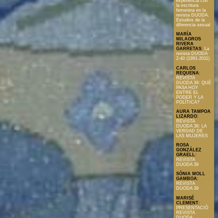
experiencia con
la escritura
femenina en la
revista DUODA.
Estudios de la
diferencia sexual
MARÍA
MILAGROS
RIVERA
GARRETAS
:
La
revista DUODA
2-40 (1991-2011)
CARLOS
REQUENA
:
REVISTA
DUODA 39: QUÉ
PASA HOY
ENTRE EL
PODER Y LA
POLÍTICA?
AURA TAMPOA
LIZARDO
:
REVISTA
DUODA 38: LA
VERDAD DE
LAS MUJERES
ROSA
GONZÁLEZ
GRAELL
:
REVISTA
DUODA 39
SÒNIA MOLL
GAMBOA
:
REVISTA
DUODA 39
MARISÉ
CLEMENT
:
PRESENTACIÓ
REVISTA
DUODA