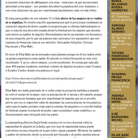
MARÍA-
ir tejiendo relaciones de affidamento con otras - relaciones en que reconocemos
MILAGROS
autoridad a otra mujer -, nos permite descubrir la grandeza del sexo femenino, y
RIVERA
son estas relaciones las que nos transforman haciéndonos cada vez más libres.
GARRETAS
:
Revista DUODA
60. Perdemos
Los úteros de las mujeres ni se venden
El tema monográfico de este número 52 es
porque ganamos
ni se alquilan,
No resulta sencillo argumentar por qué te posicionas totalmente en
ADRIANA
contra del alquiler de úteros cuando la respuesta que se obtiene habitualmente es
ALONSO
que se trata de una decisión tomada desde la libertad por las mujeres que deciden
SÁMANO
:
convertirse en madres de alquiler. Personalmente me he encontrado con frecuencia
Revista DUODA
59. Ser Hija de
en esta situación, por lo que me parecen muy necesarios los argumentos que nos
Una Mujer:
exponen de forma tan clara en sus artículos Alessandra Allegrini, Cristina
Madre sólo hay
Faccincani y Pilar Babi.
una
TATIANA
El texto de Pilar Babi me ha resonado especialmente porque en él nos habla sobre
RODRÍGUEZ
su propia experiencia como madre. El artículo se titula Gestación en otra, está
WEHRMEISTER
:
sucediendo. Y así es, efectivamente, ya está sucediendo. Se estima que cada año
Revista DUODA
59. Si digo agua,
unas 800 parejas españolas contratan vientres de alquiler en países como Ucrania
habla Amor
o Estados Unidos donde esta práctica es legal.
SUSANNA
PRUNA
http://www.observatoriodelainfancia.es/oia/esp/descargar.aspx?
FRANCESCH
:
id=300151&tipo=noticia
DUODA 58 La
envidia de las
mujeres
Pilar Babi nos habla partiendo de sí sobre cómo la gestación modifica a menudo
no solo el cuerpo de la mujer, sino su percepción de sí misma y del mundo, porque
ANDREA
hay experiencias humanas que nos transforman de maneras que no es posible
FRANULIC
DEPIX
:
DUODA
prever, por eso es imposible saber de antemano las consecuencias de esta práctica,
58 La envidia de
tanto para la madre gestante como para la criatura. Se pregunta si es posible hablar
las mujeres
de libertad cuando la relación de poder, tanto económico como simbólico, es
ILSE
frecuentemente muy desigual entre las partes.
BARAHONA
MICHEL
:
La antropóloga Kristin Engh Forde concluye en su tesis doctoral sobre la
Revista DUODA
maternidad de alquiler en la India, que este tipo de maternidad nunca puede
58 -La envidia de
las mujeres
convertirse en una situación en la que todos salgan ganando. Mientras las madres
y padres de intención, desde su posición privilegiada y de poder, pueden pensar
PILAR BABI