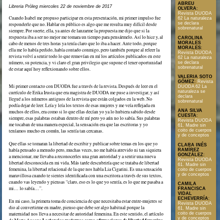
ABREU
Libreria Pròleg miercoles 22 de noviembre de 2017
OLVERA
:
Revista DUODA
Cuando Isabel me propuso participar en esta presentación, mi primer impulso fue
62 La naturaleza
se declara
responderle que no. Hablar en público es algo que me resulta muy difícil desde
sobrenatural
siempre. Por suerte, ella, ya antes de lanzarme la propuesta me dijo que si la
respuesta iba a ser no mejor me tomara un tiempo para pensármelo. Así lo hice y, al
CAROLINA
cabo de menos de tres horas ya tenía claro que lo iba a hacer. Ante todo, porque
MORALES
MORALES
:
ella me lo había pedido, había contado conmigo, pero también porque al releer la
Revista DUODA
revista volví a sentir todo lo que removían en mí los artículos publicados en este
62 La naturaleza
número, su potencia, y vi claro el gran privilegio que supone el tener oportunidad
se declara
sobrenatural
de estar aquí hoy reflexionando sobre ellos.
VALERIA SOTO
GÓMEZ
:
Revista
Mi primer contacto con DUODA fue a través de la revista. Después de leer en el
DUODA 62 La
naturaleza se
currículo de Erika Irusta que era magistra de DUODA me puse a investigar, y así
declara
llegué a los números antiguos de la revista que están colgados en la web. No
sobrenatural
podía dejar de leer. Leía y leía los textos de esas mujeres y me veía reflejada en
ANA SILVA
muchos de ellos, era como si lo que ellas decían yo ya lo hubiera sabido desde
CUESTA
:
siempre, esas palabras estaban dentro de mí pero yo aún no lo sabía. Sus palabras
Revista DUODA
me tocaban de una manera especial, la sensación era que las escritoras y yo
61. Madre sin
teníamos mucho en común, las sentía tan cercanas.
coito de cuerpos
y de conceptos
Que ellas se tomaran la libertad de escribir y publicar sobre temas en los que yo
CLARA INÉS
había pensado a menudo pero, muchas veces, no me había atrevido ni tan siquiera
RAMÍREZ
GONZÁLEZ
:
a mencionar, me llevaba a reconocerles una gran autoridad y a sentir una nueva
Revista DUODA
libertad desconocida en mi vida. Más tarde descubriría que se trataba de libertad
61. Madre sin
femenina, la libertad relacional de la que nos habla Lia Cigarini. Es una sensación
coito de cuerpos
y de conceptos
maravillosa cuando te sientes identificada con una escritora a través de sus textos,
cuando vas leyendo y piensas “claro, eso es lo que yo sentía, es lo que me pasaba a
CAMILA
mi… lo sabía…”.
FRANCISCA
VIDAL
ECHEVERRÍA
:
En mi caso, la primera toma de conciencia de que necesitaba estar entre-mujeres se
Revista DUODA
dio al convertirme en madre, pienso que debe ser algo habitual porque la
61. Madre sin
coito de cuerpos
maternidad nos lleva a necesitar de autoridad femenina. En este sentido, el artículo
y de conceptos