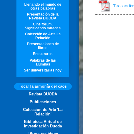
Llenando el mundo de
Texto en f
otras palabras
Presentación de la
Revista DUODA
Cine fórum.
Significando miradas
Colección de Arte La
Relación
Presentaciones de
libros
Encuentros
Palabras de las
alumnas
Ser universitarias hoy
Tocar la armonía del caos
Revista DUODA
Publicaciones
Colección de Arte 'La
Relación'
Biblioteca Virtual de
Investigación Duoda
Libros recibidos