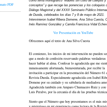
como tema monográfico “Madres sin coito de cuerpos y
ormato PDF
conceptos” y que recoge las ponencias y los coloquios 
Diálogo Magistral y del XXXII Seminario Público Interna
de Duoda, celebrados los días 7 y 8 de mayo de 2021.
Intervinieron Isabel Ribera Domene, Ana Silva Cuesta, C
Inés Ramírez González y Camila Francisca Vidal Echeve
Ver Presentación en YouTube
Ofrecemos aquí el texto de Ana Silva Cuesta
El comienzo, los inicios de mi intervención no pueden s
que a modo de confesión reservando palabras verdaderas 
hacer hablar al alma. Confesar lo agradecida que me sient
inmensamente afortunada, bienaventurada, por recibir la
invitación a participar en la presentación del Número 61 
Revista Duoda. Especialmente agradecida con Isabel Rib
Domene por su cuidado y su sabiduría de mediadora amo
Agradecida también con Amparo Chumacero Ruiz y con 
Luis Peralvo, por la cercanía el día de las pruebas técnica
Siento que el Número que hoy presentamos es el más mis
y misterioso en mi experiencia como lectora de la Revist