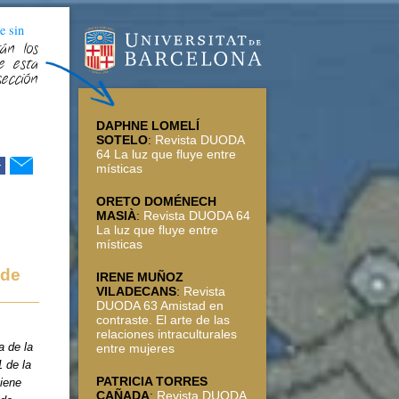
e sin
án los
e esta
sección
DAPHNE LOMELÍ
SOTELO
:
Revista DUODA
64 La luz que fluye entre
r
místicas
ORETO DOMÉNECH
MASIÀ
:
Revista DUODA 64
La luz que fluye entre
místicas
 de
IRENE MUÑOZ
VILADECANS
:
Revista
DUODA 63 Amistad en
contraste. El arte de las
relaciones intraculturales
a de la
entre mujeres
 de la
PATRICIA TORRES
tiene
CAÑADA
:
Revista DUODA