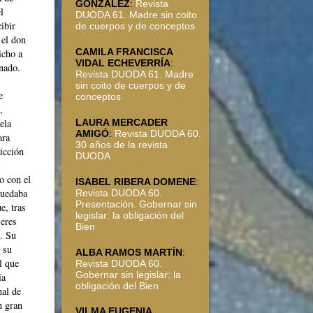
GONZÁLEZ
:
Revista
l
DUODA 61. Madre sin coito
ibir
de cuerpos y de conceptos
 el don
CAMILA FRANCISCA
icho a
VIDAL ECHEVERRÍA
:
nado.
Revista DUODA 61. Madre
sin coito de cuerpos y de
e
conceptos
,
LAURA MERCADER
ela
AMIGÓ
:
Revista DUODA 60.
ara
30 años de la revista
vicción
DUODA
o con el
ISABEL RIBERA DOMENE
:
quedaba
Revista DUODA 60.
Presentación. Gobernar sin
e, tras
legislar: la obligación del
jeres
Bien
s. Su
a su
ALBA RAMOS MARTÍN
:
l que
Revista DUODA 60.
Gobernar sin legislar: la
ía
obligación del Bien
nal de
n gran
VILMA EUGENIA