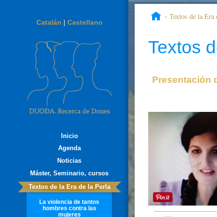
Textos de la Era 
Catalán
|
Castellano
coito de cuerpos y de co
Textos d
Presentación 
Inicio
Agenda
Noticias
Máster, Seminario, cursos
Textos de la Era de la Perla
La violencia de tantos
hombres contra las
mujeres