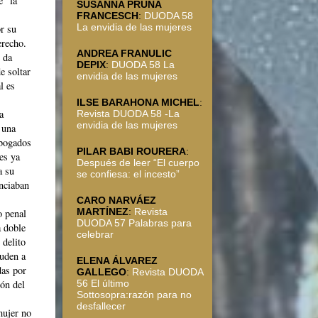
e “la
SUSANNA PRUNA
FRANCESCH
:
DUODA 58
La envidia de las mujeres
or su
erecho.
ANDREA FRANULIC
e da
DEPIX
:
DUODA 58 La
e soltar
envidia de las mujeres
l es
ILSE BARAHONA MICHEL
:
a
Revista DUODA 58 -La
envidia de las mujeres
 una
abogados
PILAR BABI ROURERA
:
es ya
Después de leer “El cuerpo
a su
se confiesa: el incesto”
nciaban
CARO NARVÁEZ
MARTÍNEZ
:
Revista
o penal
DUODA 57 Palabras para
a doble
celebrar
 delito
cuden a
ELENA ÁLVAREZ
das por
GALLEGO
:
Revista DUODA
56 El último
ión del
Sottosopra:razón para no
desfallecer
mujer no