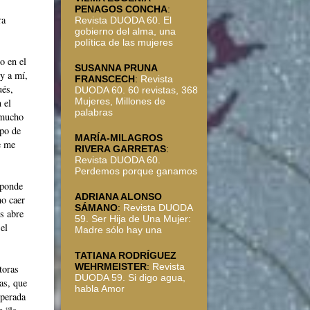
PENAGOS CONCHA
:
ra
Revista DUODA 60. El
gobierno del alma, una
política de las mujeres
o en el
SUSANNA PRUNA
y a mí,
FRANSCECH
:
Revista
ués,
DUODA 60. 60 revistas, 368
Mujeres, Millones de
 el
palabras
 mucho
mpo de
MARÍA-MILAGROS
e me
RIVERA GARRETAS
:
Revista DUODA 60.
Perdemos porque ganamos
sponde
ADRIANA ALONSO
no caer
SÁMANO
:
Revista DUODA
os abre
59. Ser Hija de Una Mujer:
el
Madre sólo hay una
TATIANA RODRÍGUEZ
WEHRMEISTER
:
Revista
toras
DUODA 59. Si digo agua,
as, que
habla Amor
sperada