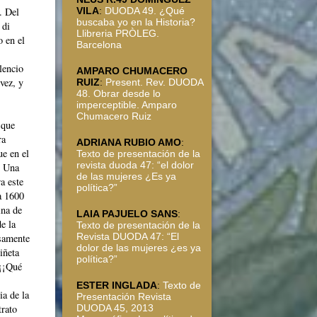
VILA
:
DUODA 49. ¿Qué
. Del
buscaba yo en la Historia?
 di
Llibreria PRÒLEG.
o en el
Barcelona
ilencio
AMPARO CHUMACERO
vez, y
RUIZ
:
Present. Rev. DUODA
48. Obrar desde lo
imperceptible. Amparo
Chumacero Ruiz
 que
ra
ADRIANA RUBIO AMO
:
ue en el
Texto de presentación de la
revista duoda 47: “el dolor
. Una
de las mujeres ¿Es ya
a este
política?”
a 1600
ina de
LAIA PAJUELO SANS
:
e la
Texto de presentación de la
Revista DUODA 47: “El
osamente
dolor de las mujeres ¿es ya
iñeta
política?”
 ¡¡Qué
ESTER INGLADA
:
Texto de
ia de la
Presentación Revista
DUODA 45, 2013
trato