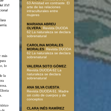
 de
63 Amistad en contraste. El
del XVI
arte de las relaciones
cional
intraculturales entre
mujeres
lara
MARIANA ABREU
rría.
OLVERA
:
Revista DUODA
62 La naturaleza se declara
sobrenatural
CAROLINA MORALES
MORALES
:
Revista DUODA
62 La naturaleza se declara
er más
sobrenatural
para
o, lo
VALERIA SOTO GÓMEZ
:
Revista DUODA 62 La
naturaleza se declara
de la
sobrenatural
era
rosa.
ANA SILVA CUESTA
:
Gloria
Revista DUODA 61. Madre
s.
sin coito de cuerpos y de
conceptos
térico
CLARA INÉS RAMÍREZ
a de