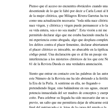
Pienso que el acceso no encuentra obstáculos cuando una
desentiende de lo que le faltó por decir a Carla Lonzi al 
de la mujer clitórica, que Milagros Rivera Garretas ha tr
como una actualización necesaria: “toda niña nace clitóri
nace virgen, y clitórica y virgen puede permanecer a lo l
su vida entera, sea o no sea madre”. Esta visión a mí me
permitido declarar algo que me estaba haciendo mucha fa
mi experiencia como abogada, algo que desplaza comple
los delitos contra el placer femenino, declarar abiertamen
el placer clitórico es intocable, no abarcable en la tipifica
código penal. Una declaración que es al fin un pasaje sin
interferencias a los misterios clitóricos de los que este 
61 de la Revista Duoda es una verdadera anunciación.
Siento que entrar en contacto con las palabras de las auto
este Número de la Revista me ha ido abriendo a la fertili
la Era de la Perla. A sentirme en ella, no llegando o
pretendiendo llegar, sino bañándome en sus aguas, encar
potencia inmaculada del ser madres de conceptos y cuerp
coito. Para celebrar su llegada ha sido necesario dar un s
previo, un salto que me permitiera dejar de ubicarme está
final del patriarcado e ir, lejos de la carga del miedo o la