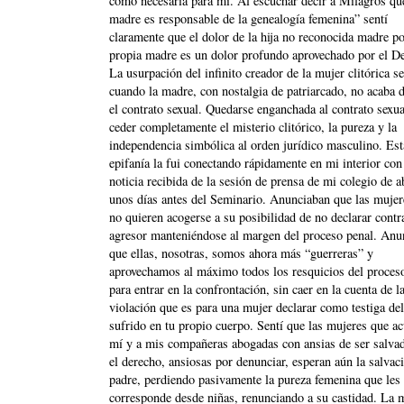
como necesaria para mí. Al escuchar decir a Milagros qu
madre es responsable de la genealogía femenina” sentí
claramente que el dolor de la hija no reconocida madre p
propia madre es un dolor profundo aprovechado por el D
La usurpación del infinito creador de la mujer clitórica s
cuando la madre, con nostalgia de patriarcado, no acaba d
el contrato sexual. Quedarse enganchada al contrato sexua
ceder completamente el misterio clitórico, la pureza y la
independencia simbólica al orden jurídico masculino. Est
epifanía la fui conectando rápidamente en mi interior con
noticia recibida de la sesión de prensa de mi colegio de 
unos días antes del Seminario. Anunciaban que las mujer
no quieren acogerse a su posibilidad de no declarar contr
agresor manteniéndose al margen del proceso penal. Anu
que ellas, nosotras, somos ahora más “guerreras” y
aprovechamos al máximo todos los resquicios del proces
para entrar en la confrontación, sin caer en la cuenta de l
violación que es para una mujer declarar como testiga del
sufrido en tu propio cuerpo. Sentí que las mujeres que a
mí y a mis compañeras abogadas con ansias de ser salva
el derecho, ansiosas por denunciar, esperan aún la salvac
padre, perdiendo pasivamente la pureza femenina que les
corresponde desde niñas, renunciando a su castidad. La 