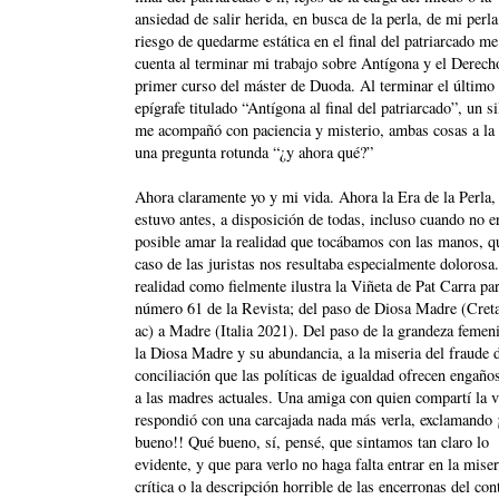
ansiedad de salir herida, en busca de la perla, de mi perla
riesgo de quedarme estática en el final del patriarcado me
cuenta al terminar mi trabajo sobre Antígona y el Derech
primer curso del máster de Duoda. Al terminar el último
epígrafe titulado “Antígona al final del patriarcado”, un s
me acompañó con paciencia y misterio, ambas cosas a la 
una pregunta rotunda “¿y ahora qué?”
Ahora claramente yo y mi vida. Ahora la Era de la Perla,
estuvo antes, a disposición de todas, incluso cuando no e
posible amar la realidad que tocábamos con las manos, q
caso de las juristas nos resultaba especialmente dolorosa
realidad como fielmente ilustra la Viñeta de Pat Carra par
número 61 de la Revista; del paso de Diosa Madre (Cret
ac) a Madre (Italia 2021). Del paso de la grandeza femen
la Diosa Madre y su abundancia, a la miseria del fraude d
conciliación que las políticas de igualdad ofrecen engañ
a las madres actuales. Una amiga con quien compartí la v
respondió con una carcajada nada más verla, exclamando
bueno!! Qué bueno, sí, pensé, que sintamos tan claro lo
evidente, y que para verlo no haga falta entrar en la miser
crítica o la descripción horrible de las encerronas del con