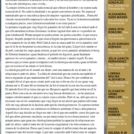
GONZÁLEZ
:
no ha sido ideológoca, sino vivida...
Rev. DUODA 54
“La mujer clitórica no tiene nada esencial que ofrecer al hombre y no espera nada
Presentación
esencial de él. No sufre la dualidad y no quiere convertirse en uno. No aspira al
ALEXANDRA
matriarcado que es una mítica época de mujeres vaginales glorificadas... Fuera del
SANS MASSÓ
:
vínculo insustituible empieza la vida entre los sexos. Ya no es la heterosexualidad
Rev.DUODA 54
a cualquier precio, sino la heterosexualidad si no tiene precio.”
Presentación
La primera vegada que vaig llegir les paraules de la Carla Lonzi en relació amb el
ANNA RITA
que ella anomena la dona clitoriana i la dona vaginal dins meu es va produir un
RONZONI
:
Rev.
gran terrabastall. Primer perquè no podia creure, no podia concebre, el que estava
DUODA 53
llegint; després perquè tot el que estava llegint em qüestionava, qüestionava la
Presentación
meva manera de ser al món. Però Carla Lonzi no ataca amb les seves paraules sinó
ALEX DORADO
que té el do de despertar la consciència, és la clau del pany. Llegir-la és mudar-se
DORADO
:
de pell, com fan les serps quan creixen, ja que les seves paraules alimenten el desig
Rev.DUODA 53
Presentación
de llibertat femenina i quan finalitza el període de digestió, quan finalment
apresses les seves paraules i entens... tu també creixes i mudes la pell. És una
JÚLIA GARCÍA
autora a qui jo torno quan la temptativa de la ideologia em ronda, quan m’oblido
HERNÁNDEZ
:
Rev. DUODA 53
que ser esclava d’un ideari se’m fa feixuc.
Presentación
La ideologia però no és només un ideari, sinó una manera de ser al món i de
relacionar-te amb els altres. “La falta de identidad que me corroía era también el
LORENA
MOLINA
único enganche al que mantenerme fiel” diu Lonzi. Doncs bé, pot semblar un
ALBUIXECH
:
exemple frívol el que ara us citaré, però a mi em va fer un clic el cos quan vaig
Rev. DUODA 52
adonar-me’n. El meu fill no dormia bé, de fet el tema de la son ens ha costat molt.
Presentación
El mètode Estivill jo tenia clar que no. Respecto aquells qui han trobat en ell la
ELIZABETH
pauta. Però com a mi no em motivava vaig buscar alternatives... no he practicat
URIBE
tampoc ortodoxament el que es coneix com a colecho. Però el cas, allò que em va
PINILLOS
:
Rev.
DUODA 52
ressonar van ser els comentaris que vaig llegir en un article que parlava del tema.
Presentación
Allí em vaig adonar de la facilitat amb què ho ideologitzem tot. Jo esperava trobar
experiències diverses, no sentències ni defenses acèrrimes d’una o altra pràctica.
ISABEL
RIBERA
Aquell dia vaig decidir no llegir res més i fer el que em semblés, sense fer gaire cas
DOMENE
:
Rev.
del que altres persones em deien, no per menystenir la seva bona intenció, sinó
DUODA 52
perquè penso que quan ens ideologitzem perdem la capacitat de relacionar-nos
Presentación
amb els altres i amb el món des de la nostra singularitat i ho fem sotmesos a la
ponentes de la
mesa
tirania de la identitat. Penso que Lonzi és sempre el millor remei davant aquesta
temptació tant del nostre temps. I, per tant, coincidir amb Carla Lonzi és sempre
HELENA R.49