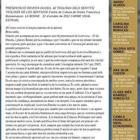
ABREU
OLVERA
:
PRESENTACIÓ REVISTA DUODA, 42 TEOLOGIA DELS SENTITS/
Revista DUODA
62 La naturaleza
TEOLOGÍA DE LOS SENTIDOS Centre de Cultura de Dones Francesca
se declara
Bonnemaison, LA BONNE . 22 d’octubre de 2012 CARME VIDAL
sobrenatural
ESTRUEL
CAROLINA
(El texto está en la lengua materna de la autora)
MORALES
MORALES
:
Bona tarda,
Revista DUODA
Gràcies per acompanyar-nos en aquest acte de presentació de la revista – 42 de
62 La naturaleza
Duoda, i gràcies Remei per la confiança i per l’encàrrec, que en un primer moment
se declara
sobrenatural
em va pesar, però que poc a poc s’ha anat convertint en l’excusa per aturar-me i
prendre perspectiva.
VALERIA SOTO
La Remei em va demanar que us parlés de la revista, del que la revista Duoda és i
GÓMEZ
:
Revista
DUODA 62 La
em significa. Fent memòria m’he adonat que la meva relació amb aquesta
naturaleza se
publicació compleix ja set anys i que ha esdevingut companya del meu fer i desfer
declara
quotidià. Jo vaig ensopegar de casualitat amb l’exemplar número 28 l’any 2005.
sobrenatural
No sé si estareu d’acord amb mi. Jo sóc de les que creu que de vegades l’atzar
ANA SILVA
t’assenyala un camí diferent, una possibilitat imprevista que no formava part dels
CUESTA
:
teus plans i penso, també, que aquests encontres inesperats et transformen l’ànima.
Revista DUODA
61. Madre sin
Fa set anys jo estava convençuda de moltes coses, tenia la certesa absoluta i
coito de cuerpos
emprava amb gran facilitat la narrativa de la sentència. És a dir, afirmava sense
y de conceptos
deixar marge a la fecunditat que neix del dubte. Fa set anys, però, dins meu va tenir
CLARA INÉS
lloc un combat despietat que es va convertir en un punt d’inflexió. Un d’aquells
RAMÍREZ
moments que, col•loquialment, quan parlem amb una amiga, en la intimitat d’una
GONZÁLEZ
:
relació de confiança, anomenem un abans i un després. I en aquest moment que a
Revista DUODA
continuació us explicaré, la revista Duoda va caure a les meves mans.
61. Madre sin
coito de cuerpos
La política de partits és un espai poc amable per a nosaltres les dones i, en aquest
y de conceptos
marc, el discurs de la misèria femenina és una carga feixuga, que jo sostenia perquè
així ho havia après a la Universitat. A la facultat de Ciències Polítiques em varen
CAMILA
FRANCISCA
ensenyar moltes coses, la més perillosa fou el límit del que pot ser pensat i els
VIDAL
termes en què pot ser pensat. Així, malgrat que sempre he estat un noia molt
ECHEVERRÍA
:
aplicada, en la meva experiència professional d’ara fa set anys hi havia quelcom
Revista DUODA
61. Madre sin
que trontollava, o que més ben dit em feia trontollar a mi.
coito de cuerpos
Jo en la meva feina hi apostava el cos, un cos sexuat en femení, i aquest cos
y de conceptos