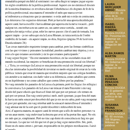
emmalaltia perquè era fidel al sentiment i no sabia fingir ni tampoc jugar segons
LAURA
les regles establertes de la política professional. Aquest cos no entenia el discurs
MERCADER
de la misèria femenina i es revoltava davant l’obediència i els dogmes de fe de la
AMIGÓ
:
Revista
política professional, una manera d’entendre el món que massa sovint
DUODA 60. 30
m’enfrontava a situacions que jo anomeno: o estàs amb mi o estàs en contra meu.
años de la
revista DUODA
Les detestava i les segueixo detestant. Però jo havia fet una aposta decidida per
aquest camí, havia escollit i havia afirmat que aquesta era la meva vocació... però
ISABEL
malgrat tot, em trobava en un carrer cec, un carrer sense sortida... només em
RIBERA
DOMENE
:
quedava fer mitja volta i girar, refer les meves passes i fer el camí de tornada. I en
Revista DUODA
aquest impàs – jo no sabia qui era la Luisa Muraro, ni tenia notícia de l’ordre
60. Presentación.
simbòlic de la mare – en aquest impàs, us deia, llegeixo (pàgina 39 de la revista
Gobernar sin
legislar: la
Duoda número 28):
obligación del
“Las cosas materiales requieren tiempo para cambiar, pero las formas simbólicas
Bien
con las que vivimos y pensamos la realidad, pueden cambiar muy deprisa, y es a
ALBA RAMOS
esto a lo que estamos asistiendo y en lo que estamos participando.”
MARTÍN
:
I vaig seguir llegint: “ En este momento histórico, en las sociedades ricas del
Revista DUODA
mundo occidental, las mujeres se benefician de una promoción social sin libertad.”
60. Gobernar sin
(...) “Esta, yo sostengo (la Luisa) es una promoción social sin libertad, porque no
legislar: la
obligación del
da a las interesadas la posibilidad de inventar su modo original de estar en la vida
Bien
pública: tienen que estar de manera que resulten mejores que sus colegas hombres,
sin atender a su malestar, sin darle valor a su diferencia, como caballos que corren
VILMA
EUGENIA
en un hipódromo y no como caballos que corren libres por las praderas.”
PENAGOS
No vaig entendre les paraules de la Luisa a la primera, però les llegia i les rellegia i
CONCHA
:
hi conversava. Les paraules de la Luisa van trencar el meu Finisterre i em vaig
Revista DUODA
60. El gobierno
desdir del pacte oficiós que fixava el límit del que pot ser pensat i els termes en
del alma, una
què pot ser pensat. Em vaig sentir petita i molt, molt ignorant, ja que fora del marc
política de las
hi havia un món sencer per descobrir del que jo res no en sabia, però vaig recuperar
mujeres
el gust per aprendre, em vaig retrobar amb la sensació meravellosa d’entendre i
SUSANNA
vaig adonar-me de la sort que és poder descobrir i redescobrir de nou.
PRUNA
Així, d’aquesta manera, en aquest camí de retorn que a ulls de moltes persones va
FRANSCECH
:
Revista DUODA
ser un anar enrere, vaig endevinar la drecera que avui m’ha portat fins aquí. No sóc
60. 60 revistas,
res més que jo, simplement. Però no tinc cap deute de consciència ni faig res que
368 Mujeres,
no em naix. Lo que no vol dir que tot el que jo faig sigui meravellós. Sóc, però,
Millones de
lliure en els meus errors i, per tant, responsable en les pròpies rectificacions. I això
palabras
m’agrada.