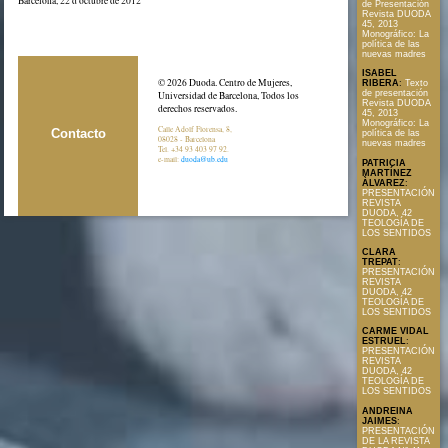
Barcelona, 22 d’octubre de 2012
de Presentación
Revista DUODA
45, 2013
Monográfico: La
política de las
nuevas madres
ISABEL
© 2026 Duoda. Centro de Mujeres,
RIBERA
:
Texto
de presentación
Universidad de Barcelona, Todos los
Revista DUODA
derechos reservados.
45, 2013
Monográfico: La
Calle Adolf Florensa, 8,
Contacto
política de las
08028 - Barcelona
nuevas madres
Tel. +34 93 403 97 92.
e-mail:
duoda@ub.edu
PATRICIA
MARTÍNEZ
ÀLVAREZ
:
PRESENTACIÓN
REVISTA
DUODA, 42
TEOLOGÍA DE
LOS SENTIDOS
CLARA
TREPAT
:
PRESENTACIÓN
REVISTA
DUODA, 42
TEOLOGÍA DE
LOS SENTIDOS
CARME VIDAL
ESTRUEL
:
PRESENTACIÓN
REVISTA
DUODA, 42
TEOLOGÍA DE
LOS SENTIDOS
ANDREINA
JAIMES
:
PRESENTACIÓN
DE LA REVISTA