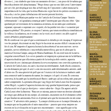
ROURERA
:
diverso (...) un símbolo que tiene un momento divino (...) un poco de levadura que
Después de leer
fructifica dentro del alma humana.” Prego doncs que no ens falti avui l’atreviment
“El cuerpo se
per ser i fer, per desplaçar-nos fins al bell mig de l’epicentre i saber enunciar la
confiesa: el
incesto”
importància de la vida, que la reina Maria ens sigui far en les petites escomeses del
dia a dia, i en les grans tribulacions del nostre present històric.
CARO
I deixo la reina Maria per parlar-vos de l’article de Cristina Campo ‘Sentits
NARVÁEZ
MARTÍNEZ
:
sobrenaturals’ i m’agradaria començar amb l’interrogant que ella ens obre: ‘Qui
Revista DUODA
quedarà per ser testimoni de la immensa aventura, en un món que confonent,
57 Palabras para
separant, oposant o superant cos i esperit, els ha perdut tots dos i va morint per
celebrar
aquesta pèrdua?’ Els poetes, es respon l’autora, que tenen residència simultània en
ELENA
la vellesa i la infantesa, en el somni i en la visió, en el sentit i en allò a què el
ÁLVAREZ
sentit al•ludeix perpètuament.’
GALLEGO
:
He de confessar-vos que el que a continuació es detalla jo sóc incapaç d’expressar-
Revista DUODA
56 El último
vos-ho perquè, diccionari en mà, llegir-lo ha estat un ascens difícil i encara no he
Sottosopra:razón
fet el cim. M’emporto d’aquesta lectura la descoberta d’un nou univers: noves
para no
paraules, noves referències i una troballa meravellosa, que no és altra que la
desfallecer
mateixa Cristina Campo, amiga de Maria Zambrano. És un estel nou de la meva
MARÍA-
singular constel•lació. Les seves paraules m’empenyen a pensar-me en la fal•làcia
MILAGROS
d’aquesta dualitat que ella trena a partir de la teologia dels sentits, aquesta
RIVERA
GARRETAS
:
necessitat de cos i ànima que alimenta la seva escriptura i ens convida a pensar-la.
Revista DUODA
L’article de Carla Lonzi, en canvi, ha estat un retrobament. Amb ella hi connecto,
56: Nudos de un
no em demaneu per què, és així i a mi em succeeix amb determinades autores, amb
cambio de
civilización que
d’altres no. És una qüestió de pell que en l’exercici de la lectura es tradueix amb
ya se ha dado
una connexió amb la manera de narrar, les imatges i el què i el com. És com una
conversa, hi ha amb qui la interlocució flueix i amb qui cal un esforç més gran per
LOLA
MÁRQUEZ
saber comprendre. La primera obra que vaig llegir de Carla Lonzi fou Escupamos
BORRULL
:
sobre Hegel, i a partir d’aquesta lectura em vaig quedar hipnotitzada; penso que
Revista DUODA
ella ha escrit tot el que jo desitjava – sense saber-ho - llegir. En aquest article
55
Carla Lonzi obre la finestra: ‘Para ser yo misma, para no tener un destino alienado
SUSANNA
no tengo que abdicar de mi cuerpo; al contrario, encuentro en él el elemento sobre
PRUNA
el que fundar mi autonomía. Este es el primer acto que he reconocido en mí como
FRANCESCH
:
creativo’. Y adverteix dels paranys: ‘La mujer clitórica no es la mujer liberada, ni
Revista DUODA
55
la mujer que no ha padecido el mito masculino – puesto que estas mujeres no
existen en la civilización en la que nos encontramos – sino aquella que se ha
ISABEL
enfrentado momento a momento a ese mito y no ha sido presa de él. Su operación
GONZÁLEZ