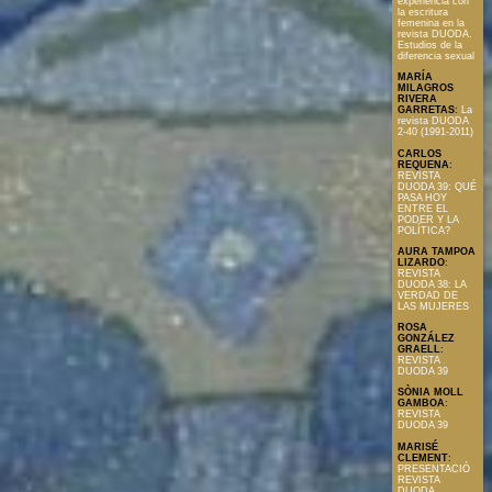
experiencia con
la escritura
femenina en la
revista DUODA.
Estudios de la
diferencia sexual
MARÍA
MILAGROS
RIVERA
GARRETAS
:
La
revista DUODA
2-40 (1991-2011)
CARLOS
REQUENA
:
REVISTA
DUODA 39: QUÉ
PASA HOY
ENTRE EL
PODER Y LA
POLÍTICA?
AURA TAMPOA
LIZARDO
:
REVISTA
DUODA 38: LA
VERDAD DE
LAS MUJERES
ROSA
GONZÁLEZ
GRAELL
:
REVISTA
DUODA 39
SÒNIA MOLL
GAMBOA
:
REVISTA
DUODA 39
MARISÉ
CLEMENT
:
PRESENTACIÓ
REVISTA
DUODA