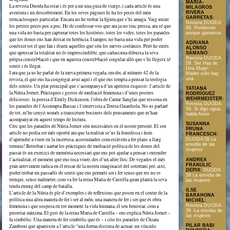
MARÍA-
La revista Duoda ha estat i és per a mi una guia de viatge, i cada article és una
MILAGROS
aventura i un descobriment. En les seves pàgines hi ha les peces del meu
RIVERA
GARRETAS
:
trencaclosques particular. Encara no he trobat la figura que s’hi amaga. Vaig unint
Revista DUODA
les petites peces poc a poc. He de confessar-vos que ara ja no tinc pressa, ara sé que
60. Perdemos
una vida no basta per capturar totes les històries, totes les vides, totes les paraules
porque ganamos
que les dones ens han deixat en herència. I tampoc no basta una vida per poder
ADRIANA
conèixer tot el que fan i diuen aquelles que són les meves coetànies. Però he entès
ALONSO
que apressar la totalitat no és imprescindible, que cadascuna dibuixa la seva
SÁMANO
:
Revista DUODA
pròpia constel•lació i que en aquesta constel•lació singular allò que s’hi llegeix té
59. Ser Hija de
sentit i és llegat.
Una Mujer:
I ara que ja us he parlat de la meva primera vegada, em dec al número 42 de la
Madre sólo hay
revista, el que ens ha congregat avui aquí i el que ens tempta a pensar la teologia
una
dels sentits. Un plat principal que s’acompanya d’un aperitiu exquisit: l’article de
TATIANA
la Núria Jornet, Pràctiques i gestos de mediació femenina i d’unes postres
RODRÍGUEZ
delicioses: la poesia d’Emily Dickinson, l’obra de Carme Sanglas que ressona en
WEHRMEISTER
:
Revista DUODA
les paraules de l’Assumpta Bassas i l’entrevista a Teresa Guardiola. No us parlaré
59. Si digo agua,
de tot, m’he cenyit només a transcriure bocinets dels pensaments que m’han
habla Amor
acompanyat en aquest temps de lectura.
SUSANNA
Crec que les paraules de Núria Jornet són necessàries en el nostre present. El seu
PRUNA
article no podia ser més oportú ara que la realitat se’ns fa fonedissa i hem
FRANCESCH
:
d’aprendre a viure en la incertesa, acostumades com estàvem a fer plans a llarg
DUODA 58 La
envidia de las
termini! Retrobar i narrar les pràctiques de mediació política de les dones del
mujeres
passat és un exercici de memòria necessari que ens pot ajudar a pensar i entendre
l’actualitat, el moment que ens toca viure, des d’un altre lloc. De vegades el més
ANDREA
FRANULIC
gran atreviment radica en el rescat de la nostra imaginació del soterrani per, així,
DEPIX
:
DUODA
poder trobar un passadís de sentit que ens permeti ser i fer sense que res no es
58 La envidia de
trenqui, sense malmetre, com va fer la reina Maria de Castella quan plantà la seva
las mujeres
tenda enmig del camp de batalla.
ILSE
L’article de la Núria és ple d’exemples i de reflexions que posen en el centre de la
BARAHONA
política una altra manera de fer i ser al món, una manera de fer i ser que és obra
MICHEL
:
femenina i que sospesa en tot moment la vida humana, el seu benestar, com a
Revista DUODA
58 -La envidia de
prioritat màxima. El gest de la reina Maria de Castella – ens explica Núria Jornet –
las mujeres
fa simbòlic. Una manera de fer simbòlic que és – i cito les paraules de Chiara
Zamboni que apareixen a l’article “una forma distinta de actuar, un vínculo
PILAR BABI