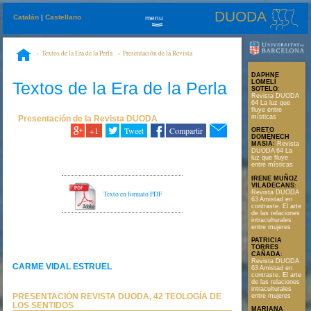
DUODA
Catalán
|
Castellano
menu
»
Textos de la Era de la Perla
Presentación de la Revista
DUODA
PRESENTACIÓN REVISTA DUODA, 42 TEOLOGÍA DE LOS
DAPHNE
SENTIDOS
Textos de la Era de la Perla
LOMELÍ
SOTELO
:
Revista DUODA
64 La luz que
fluye entre
místicas
Presentación de la Revista DUODA
+1
Tweet
Compartir
ORETO
DOMÉNECH
MASIÀ
:
Revista
DUODA 64 La
luz que fluye
entre místicas
IRENE MUÑOZ
VILADECANS
:
Revista DUODA
Texto en formato PDF
63 Amistad en
contraste. El arte
de las relaciones
intraculturales
entre mujeres
PATRICIA
TORRES
CAÑADA
:
Revista DUODA
CARME VIDAL ESTRUEL
63 Amistad en
contraste. El arte
de las relaciones
intraculturales
PRESENTACIÓN REVISTA DUODA, 42 TEOLOGÍA DE
entre mujeres
LOS SENTIDOS
MARIANA