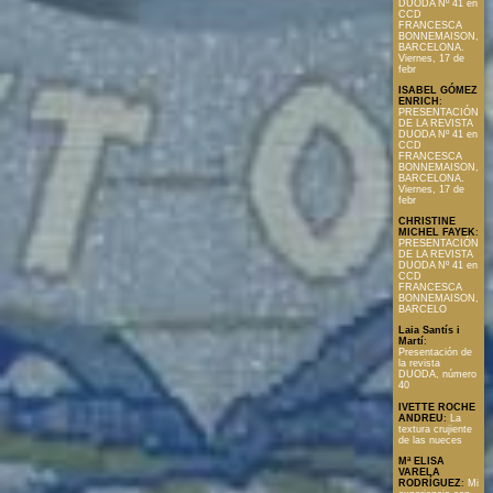
DUODA Nº 41 en
CCD
FRANCESCA
BONNEMAISON,
BARCELONA.
Viernes, 17 de
febr
ISABEL GÓMEZ
ENRICH
:
PRESENTACIÓN
DE LA REVISTA
DUODA Nº 41 en
CCD
FRANCESCA
BONNEMAISON,
BARCELONA.
Viernes, 17 de
febr
CHRISTINE
MICHEL FAYEK
:
PRESENTACIÓN
DE LA REVISTA
DUODA Nº 41 en
CCD
FRANCESCA
BONNEMAISON,
BARCELO
Laia Santís i
Martí
:
Presentación de
la revista
DUODA, número
40
IVETTE ROCHE
ANDREU
:
La
textura crujiente
de las nueces
Mª ELISA
VARELA
RODRÍGUEZ
:
Mi