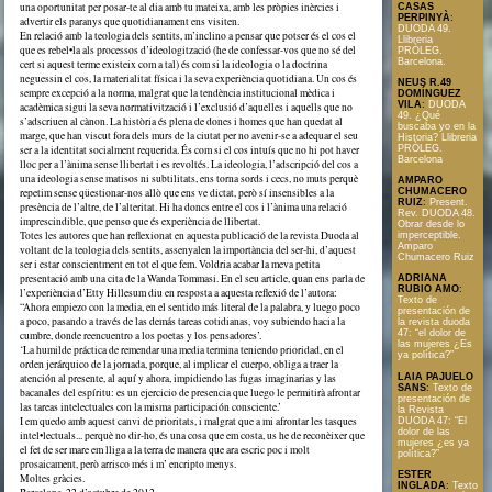
una oportunitat per posar-te al dia amb tu mateixa, amb les pròpies inèrcies i
CASAS
PERPINYÀ
:
advertir els paranys que quotidianament ens visiten.
DUODA 49.
En relació amb la teologia dels sentits, m’inclino a pensar que potser és el cos el
Llibreria
que es rebel•la als processos d’ideologització (he de confessar-vos que no sé del
PRÒLEG.
Barcelona.
cert si aquest terme existeix com a tal) és com si la ideologia o la doctrina
neguessin el cos, la materialitat física i la seva experiència quotidiana. Un cos és
NEUS R.49
sempre excepció a la norma, malgrat que la tendència institucional mèdica i
DOMÍNGUEZ
VILA
:
DUODA
acadèmica sigui la seva normativització i l’exclusió d’aquelles i aquells que no
49. ¿Qué
s’adscriuen al cànon. La història és plena de dones i homes que han quedat al
buscaba yo en la
marge, que han viscut fora dels murs de la ciutat per no avenir-se a adequar el seu
Historia? Llibreria
ser a la identitat socialment requerida. És com si el cos intuís que no hi pot haver
PRÒLEG.
Barcelona
lloc per a l’ànima sense llibertat i es revoltés. La ideologia, l’adscripció del cos a
una ideologia sense matisos ni subtilitats, ens torna sords i cecs, no muts perquè
AMPARO
repetim sense qüestionar-nos allò que ens ve dictat, però sí insensibles a la
CHUMACERO
RUIZ
:
Present.
presència de l’altre, de l’alteritat. Hi ha doncs entre el cos i l’ànima una relació
Rev. DUODA 48.
imprescindible, que penso que és experiència de llibertat.
Obrar desde lo
Totes les autores que han reflexionat en aquesta publicació de la revista Duoda al
imperceptible.
Amparo
voltant de la teologia dels sentits, assenyalen la importància del ser-hi, d’aquest
Chumacero Ruiz
ser i estar conscientment en tot el que fem. Voldria acabar la meva petita
presentació amb una cita de la Wanda Tommasi. En el seu article, quan ens parla de
ADRIANA
RUBIO AMO
:
l’experiència d’Etty Hillesum diu en resposta a aquesta reflexió de l’autora:
Texto de
“Ahora empiezo con la media, en el sentido más literal de la palabra, y luego poco
presentación de
a poco, pasando a través de las demás tareas cotidianas, voy subiendo hacia la
la revista duoda
47: “el dolor de
cumbre, donde reencuentro a los poetas y los pensadores’.
las mujeres ¿Es
‘La humilde práctica de remendar una media termina teniendo prioridad, en el
ya política?”
orden jerárquico de la jornada, porque, al implicar el cuerpo, obliga a traer la
atención al presente, al aquí y ahora, impidiendo las fugas imaginarias y las
LAIA PAJUELO
SANS
:
Texto de
bacanales del espíritu: es un ejercicio de presencia que luego le permitirà afrontar
presentación de
las tareas intelectuales con la misma participación consciente.’
la Revista
I em quedo amb aquest canvi de prioritats, i malgrat que a mi afrontar les tasques
DUODA 47: “El
dolor de las
intel•lectuals... perquè no dir-ho, és una cosa que em costa, us he de reconèixer que
mujeres ¿es ya
el fet de ser mare em lliga a la terra de manera que ara escric poc i molt
política?”
prosaicament, però arrisco més i m’ encripto menys.
ESTER
Moltes gràcies.
INGLADA
:
Texto