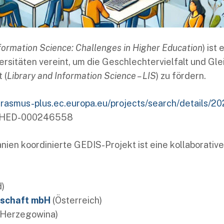
nformation Science: Challenges in Higher Education
) ist
versitäten vereint, um die Geschlechtervielfalt und Gl
 (
Library and Information Science – LIS
) zu fördern.
/erasmus-plus.ec.europa.eu/projects/search/detail
-HED-000246558
nien koordinierte GEDIS-Projekt ist eine kollaborative 
)
lschaft mbH
(Österreich)
 Herzegowina)