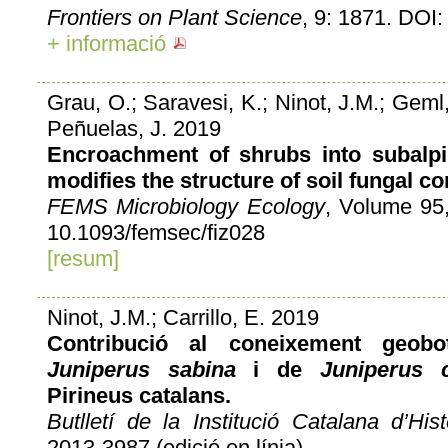
Frontiers on Plant Science
, 9: 1871. DOI
+ informació
Grau, O.; Saravesi, K.; Ninot, J.M.; Geml
Peñuelas, J. 2019
Encroachment of shrubs into subalpi
modifies the structure of soil fungal c
FEMS Microbiology Ecology
, Volume 95,
10.1093/femsec/fiz028
[resum]
Ninot, J.M.; Carrillo, E. 2019
Contribució al coneixement geob
Juniperus sabina
i de
Juniperus 
Pirineus catalans.
Butlletí de la Institució Catalana d’Hist
2013-3987 (edició en línia).