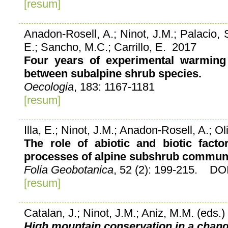
[resum]
Anadon-Rosell, A.; Ninot, J.M.; Palacio, 
E.; Sancho, M.C.; Carrillo, E. 2017
Four years of experimental warming 
between subalpine shrub species.
Oecologia
, 183: 1167-1181
[resum]
Illa, E.; Ninot, J.M.; Anadon-Rosell, A.; Ol
The role of abiotic and biotic facto
processes of alpine subshrub communi
Folia Geobotanica
, 52 (2): 199-215. DO
[resum]
Catalan, J.; Ninot, J.M.; Aniz, M.M. (eds.
High mountain conservation in a chang