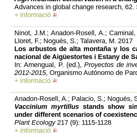
Advances in global change research, 62. 
+ informació
Ninot, J.M.; Anadon-Rosell, A.; Caminal, M
Lloret, F.; Nogués, S.; Talavera, M. 2017
Los arbustos de alta montaña y los c
nacional de Aigüestortes i Estany de S
In: Amengual, P. (ed.),
Proyectos de inv
2012-2015
, Organismo Autónomo de Parq
+ informació
Anadon-Rosell, A.; Palacio, S.; Nogués, S
Vaccinium myrtillus
stands show simi
under different scenarios of coexistenc
Plant Ecology
217 (9): 1115-1128
+ informació