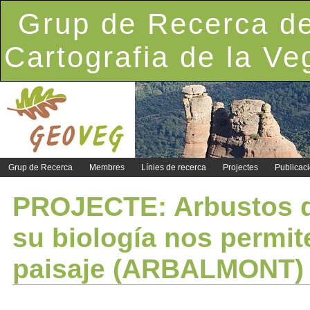
Grup de Recerca de
Cartografia de la Ve
Grup de Recerca
Membres
Línies de recerca
Projectes
Publicac
PROJECTE: Arbustos d
su biología nos permit
paisaje (ARBALMONT)