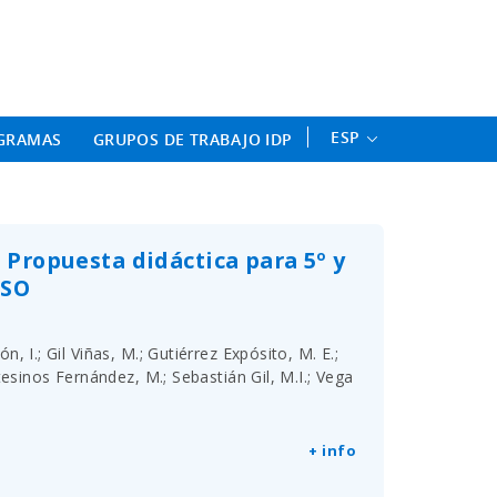
ament Professional - Universitat 
ESP
GRAMAS
GRUPOS DE TRABAJO IDP
. Propuesta didáctica para 5º y
ESO
I.; Gil Viñas, M.; Gutiérrez Expósito, M. E.;
esinos Fernández, M.; Sebastián Gil, M.I.; Vega
+ info