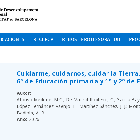
Institut de Desenvolup
ICACIONES
RECERCA
REBOST PROFESSORAT UB
PRO
Cuidarme, cuidarnos, cuidar la Tierra
6º de Educación primaria y 1º y 2º de 
Autor
Afonso Mederos M.C.; De Madrid Robleño, C.; García Bayón, 
López Fernández-Asenjo, F.; Martínez Sánchez, J. J.; Mont
Badiola, A. B.
Año
2026