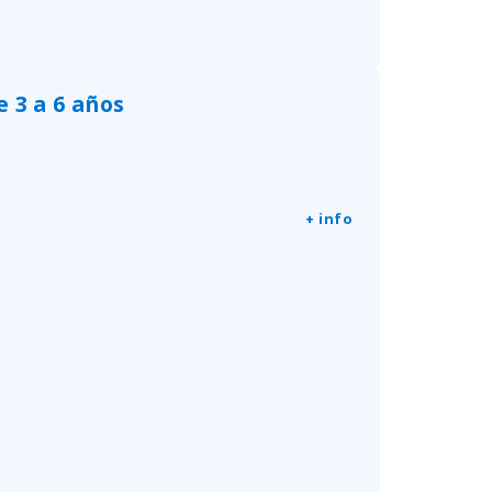
 3 a 6 años
+ info