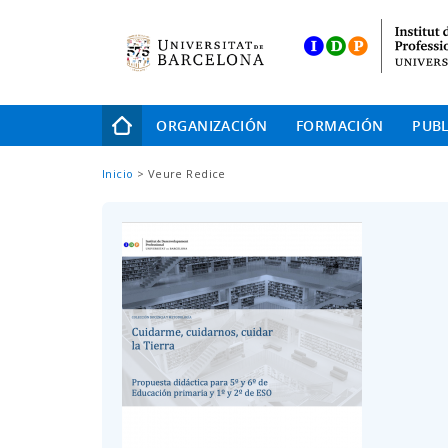
Skip
to
main
navigation
Navegación
ORGANIZACIÓN
FORMACIÓN
PUBL
principal
Sobrescribir
Inicio
Veure Redice
enlaces
de
ayuda
a
la
navegación