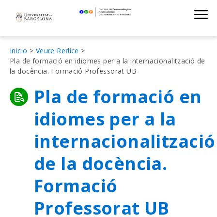
Institut de D
Skip
S
to
main
navigation
Sobrescribir
Inicio
Veure Redice
Pla de formació en idiomes per a la internacionalització de
enlaces
la docència. Formació Professorat UB
de
Pla de formació en
ayuda
a
idiomes per a la
la
internacionalització
navegación
de la docència.
Formació
Professorat UB