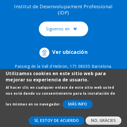
Institut de Desenvolupament Professional
(IDP)
Siguenos en
Twitter
Ver ubicación
Passeig de la Vall d'Hebron, 171 08035 Barcelona.
Teléfono: 93 403 51 75
Utilizamos cookies en este sitio web para
mejorar su experiencia de usuario.
Al hacer clic en cualquier enlace de este sitio web usted
Menú
Avís legal
nos está dando su consentimiento para la instalación de
al
Protecció de dades
MÁS INFO
las mismas en su navegador.
pie
Contacto
SÍ, ESTOY DE ACUERDO
NO, GRÀCIES