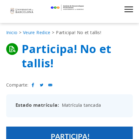
Institut de D
Skip
S
to
main
navigation
Sobrescribir
Inicio
Veure Redice
Participa! No et tallis!
enlaces
Participa! No et
de
tallis!
ayuda
a
la
Comparte:
navegación
Estado matrícula
Matrícula tancada