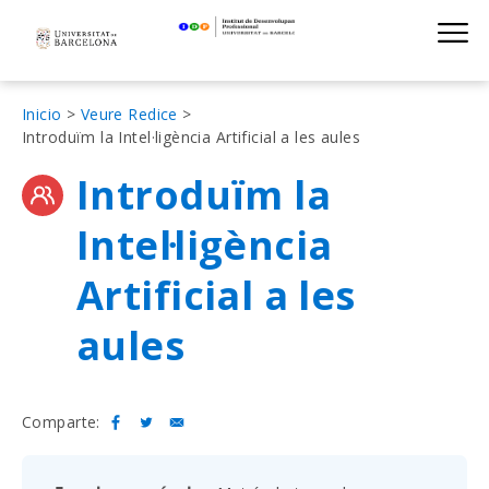
Institut de D
Skip
S
to
main
navigation
Sobrescribir
Inicio
Veure Redice
Introduïm la Intel·ligència Artificial a les aules
enlaces
Introduïm la
de
ayuda
Intel·ligència
a
Artificial a les
la
navegación
aules
Comparte: