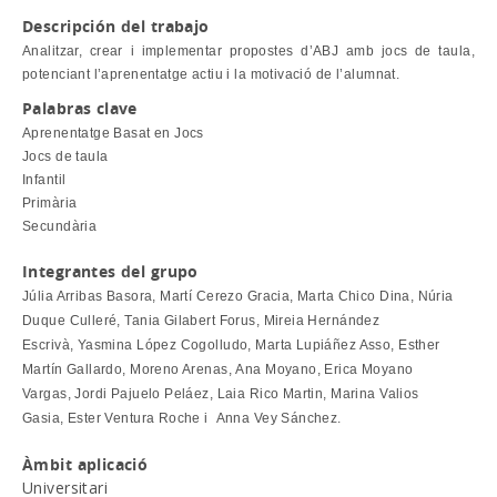
Descripción del trabajo
Analitzar, crear i implementar propostes d’ABJ amb jocs de taula,
potenciant l’aprenentatge actiu i la motivació de l’alumnat.
Palabras clave
Aprenentatge Basat en Jocs
Jocs de taula
Infantil
Primària
Secundària
Integrantes del grupo
Júlia Arribas Basora, Martí Cerezo Gracia, Marta Chico Dina, Núria
Duque Culleré, Tania Gilabert Forus, Mireia Hernández
Escrivà, Yasmina López Cogolludo, Marta Lupiáñez Asso, Esther
Martín Gallardo, Moreno Arenas, Ana Moyano, Erica Moyano
Vargas, Jordi Pajuelo Peláez, Laia Rico Martin, Marina Valios
Gasia, Ester Ventura Roche i Anna Vey Sánchez.
Àmbit aplicació
Universitari