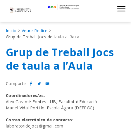
Institut de D
Skip
S
to
main
navigation
Sobrescribir
Inicio
Veure Redice
Grup de Treball Jocs de taula a l’Aula
enlaces
Grup de Treball Jocs
de
ayuda
de taula a l’Aula
a
la
Comparte:
navegación
Coordinadores/as
Àlex Caramé Fontes . UB, Facultat d’Educació
Manel Vidal Portillo. Escola Àgora (DEFPGC)
Correo electrónico de contacto
laboratoridejocs@gmail.com