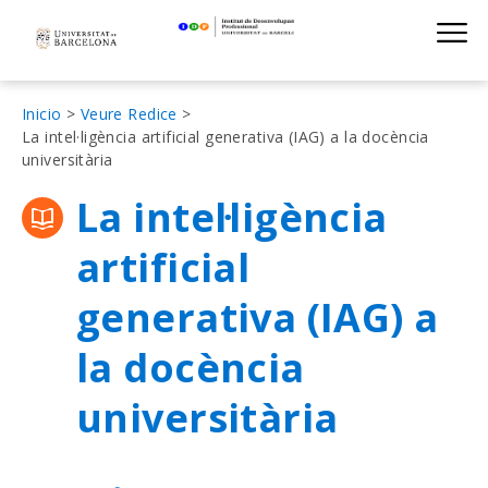
Institut de D
Skip
S
to
main
navigation
Sobrescribir
Inicio
Veure Redice
La intel·ligència artificial generativa (IAG) a la docència
enlaces
universitària
de
La intel·ligència
ayuda
a
artificial
la
generativa (IAG) a
navegación
la docència
universitària