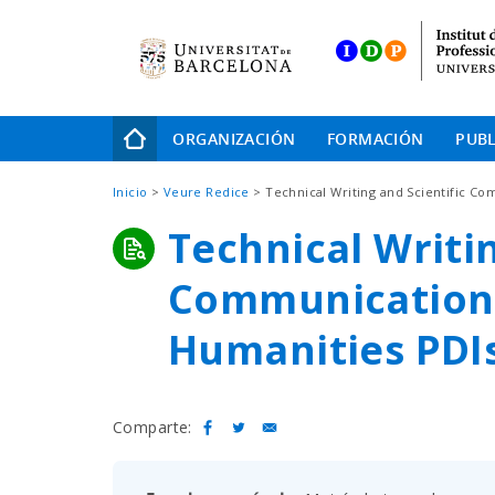
Skip
to
main
navigation
Navegación
ORGANIZACIÓN
FORMACIÓN
PUBL
principal
Sobrescribir
Inicio
Veure Redice
Technical Writing and Scientific Co
enlaces
Technical Writin
de
ayuda
Communication f
a
la
Humanities PDI
navegación
Comparte: