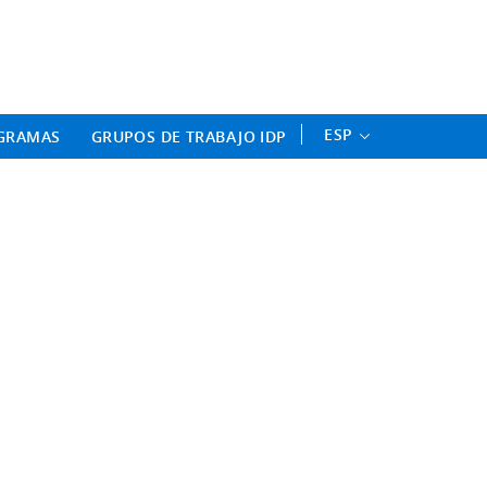
ament Professional - Universitat 
ESP
GRAMAS
GRUPOS DE TRABAJO IDP