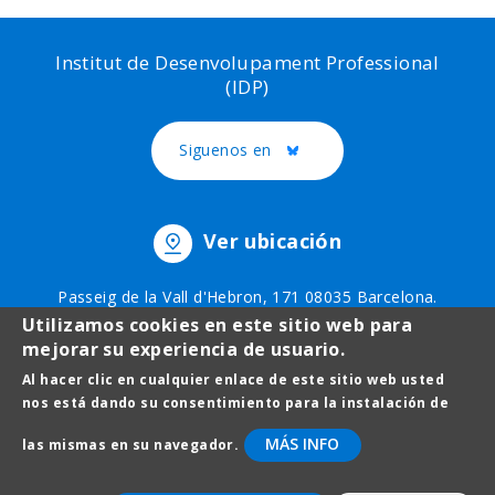
Institut de Desenvolupament Professional
(IDP)
Siguenos en
Twitter
Ver ubicación
Passeig de la Vall d'Hebron, 171 08035 Barcelona.
Teléfono: 93 403 51 75
Utilizamos cookies en este sitio web para
mejorar su experiencia de usuario.
Al hacer clic en cualquier enlace de este sitio web usted
Menú
Avís legal
nos está dando su consentimiento para la instalación de
al
Protecció de dades
MÁS INFO
las mismas en su navegador.
pie
Contacto