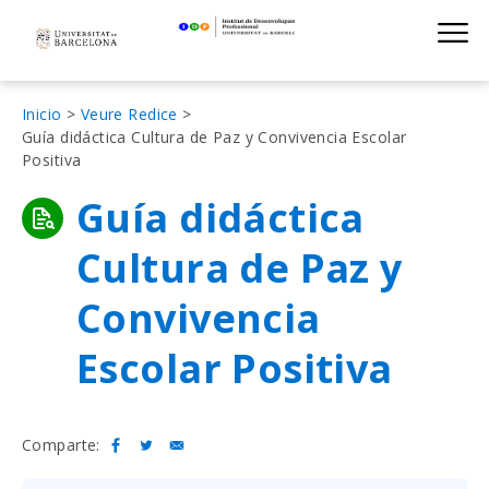
Institut de D
Skip
S
to
main
navigation
Sobrescribir
Inicio
Veure Redice
Guía didáctica Cultura de Paz y Convivencia Escolar
enlaces
Positiva
de
Guía didáctica
ayuda
a
Cultura de Paz y
la
Convivencia
navegación
Escolar Positiva
Comparte: