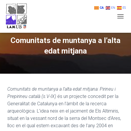
CA
EN
ES
T
O
G
G
Comunitats de muntanya a l’alta
L
edat mitjana
E
N
A
V
I
G
A
T
Comunitats de muntanya a l’alta edat mitjana: Pirineu i
I
Prepirineu català (s.V-IX)
és un projecte concedit per la
O
Generalitat de Catalunya en l’àmbit de la recerca
N
arqueològica. L’idea neix en el jaciment de Els Altimiris,
situat en la vessant nord de la serra del Montsec d’Ares,
lloc en el qual estem excavant des de l’any 2004 en