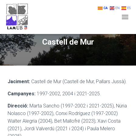
CA
EN
ES
T
O
G
G
Castell de Mur
L
E
N
A
V
I
G
Jaciment:
Castell de Mur (Castell de Mur, Pallars Jussà).
A
T
Campanyes:
1997-2002, 2004 i 2021-2025.
I
O
Direcció:
Marta Sancho (1997-2002 i 2021-2025), Núria
N
Nolasco (1997-2002), Conxi Rodríguez (1997-2002)
Walter Alegría (2004), Bet Mallofré (2023); Xavi Costa
(2021), Jordi Valverdú (2021 i 2024) i Paula Melero