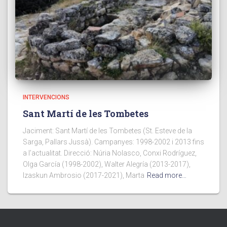
INTERVENCIONS
Sant Martí de les Tombetes
Jaciment: Sant Martí de les Tombetes (St. Esteve de la
Sarga, Pallars Jussà). Campanyes: 1998-2002 i 2013 fins
a l’actualitat. Direcció: Núria Nolasco, Conxi Rodríguez,
Olga García (1998-2002), Walter Alegría (2013-2017),
Izaskun Ambrosio (2017-2021), Marta
Read more…