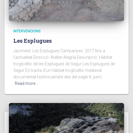
INTERVENCIONS
Les Esplugues
Jaciment: Les Esplugues Campanyes: 2017 fins a
l’actualitat Direcció: Walter Alegría Descripció: Hàbitat
troglodític de les Esplugues de Segur Les Esplugues de
Segur Es tracta d’un hàbitat troglodític medieval
documentat històricament des del segle X, però
Read more…