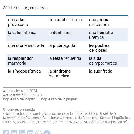
Són femenins, en canvi:
una
allau
una
anàlisi
clínica
una
aroma
provocada
evocadora
la
calor
intensa
la
dent
sana
una
hematia
urèmica
una
olor
ensucrada
la
picor
aguda
les
postres
delicioses
la
resplendor
la
resta
requerida
la
sida
marmòria
asimptomàtica
la
síncope
rítmica
la
síndrome
la
suor
freda
metabòlica
Aprovació: 6-11-2024
Actualització: 23-3-2026
Impressió del capítol
|
Impressió de la pàgina
Citació recomanada:
«Noms i adjectius: confusions de gènere» [en línia]. A:
Llibre d’estil de la
Universitat de Barcelona.
Barcelona: Universitat de Barcelona. Serveis Lingüístics.
<
https://www.ub.edu/llibre-estil/criteri.php?id=3835
> [consulta: 8 agost 2026].