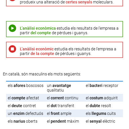
produeix una alteració de
certes senyals
moleculars.
L’anàlisi econòmica
estudia els resultats de l’empresa a
partir
del compte
de pèrdues i guanys.
L’anàlisi econòmic
estudia els resultats de l’empresa a
partir
de la compte
de pèrdues i guanys.
En català, són masculins els mots següents:
els
afores
boscosos
un
avantatge
el
bacteri
receptor
qualitatiu
el
compte
afectat
el
corrent
continu
el
costum
adquirit
el
deute
contret
el
dot
transferit
el
dubte
resolt
un
enzim
defectuós
el
front
ample
els
llegums
cuits
els
narius
oberts
el
pendent
màxim
el
senyal
elèctric