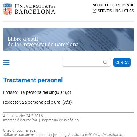
SOBRE EL LLIBRE D’ESTIL
SERVEIS LINGÜÍSTICS
Llibre d’estil
de la Universitat de Barcelona
CERCA
Tractament personal
Emissor: 1a persona del singular (
jo
).
Receptor: 2a persona del plural (
vós
).
Actualització: 24-2-2016
Impressió del capítol
|
Impressió de la pàgina
Citació recomanada:
«Citació: tractament personal» [en línia]. A:
Llibre d’estil de la Universitat de