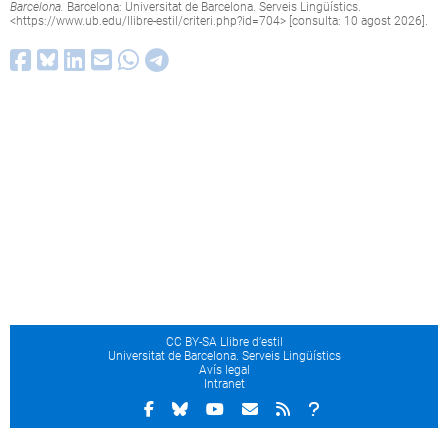
Barcelona.
Barcelona: Universitat de Barcelona. Serveis Lingüístics.
<
https://www.ub.edu/llibre-estil/criteri.php?id=704
> [consulta: 10 agost 2026].
CC BY-SA Llibre d’estil
Universitat de Barcelona. Serveis Lingüístics
Avís legal
Intranet