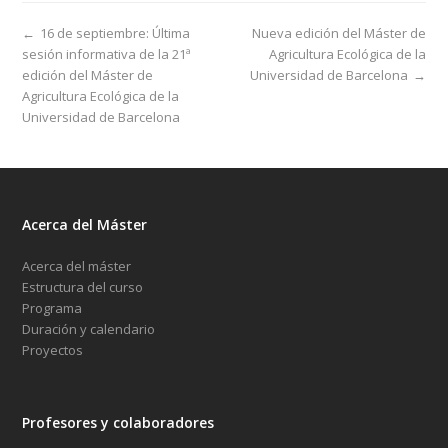
←
16 de septiembre: Última
Nueva edición del Máster de
sesión informativa de la 21ª
Agricultura Ecológica de la
edición del Máster de
Universidad de Barcelona
→
Agricultura Ecológica de la
Universidad de Barcelona
Acerca del Máster
Acerca del máster
Estructura del curso
Programa
Duración y calendario
Proyectos
Profesores y colaboradores