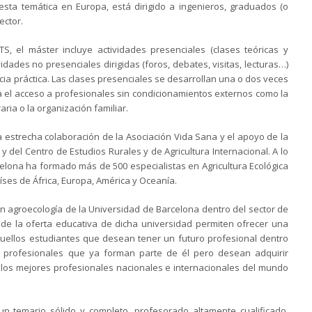
 esta temática en Europa, está dirigido a ingenieros, graduados (o
ector.
, el máster incluye actividades presenciales (clases teóricas y
idades no presenciales dirigidas (foros, debates, visitas, lecturas…)
ncia práctica. Las clases presenciales se desarrollan una o dos veces
ta el acceso a profesionales sin condicionamientos externos como la
aria o la organización familiar.
a estrecha colaboración de la Asociación Vida Sana y el apoyo de la
y del Centro de Estudios Rurales y de Agricultura Internacional. A lo
elona ha formado más de 500 especialistas en Agricultura Ecológica
ses de África, Europa, América y Oceanía.
en agroecología de la Universidad de Barcelona dentro del sector de
ón de la oferta educativa de dicha universidad permiten ofrecer una
uellos estudiantes que desean tener un futuro profesional dentro
os profesionales que ya forman parte de él pero desean adquirir
los mejores profesionales nacionales e internacionales del mundo
n temario sólido y completo, profesorado altamente cualificado,