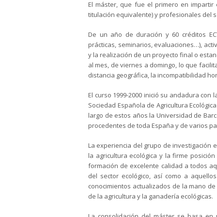
El máster, que fue el primero en impartir
titulación equivalente) y profesionales del s
De un año de duración y 60 créditos ECTS
prácticas, seminarios, evaluaciones…), activ
y la realización de un proyecto final o esta
al mes, de viernes a domingo, lo que facili
distancia geográfica, la incompatibilidad hor
El curso 1999-2000 inició su andadura con l
Sociedad Española de Agricultura Ecológica 
largo de estos años la Universidad de Barc
procedentes de toda España y de varios paí
La experiencia del grupo de investigación 
la agricultura ecológica y la firme posici
formación de excelente calidad a todos aq
del sector ecológico, así como a aquell
conocimientos actualizados de la mano de 
de la agricultura y la ganadería ecológicas.
La consolidación del máster se basa en u