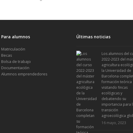
Para alumnos
Últimas noticias
Matriculación
Los alumnos del c
Becas
2022-2023 del más
Bolsa de trabajo
agricultura ecológ
Documentación
la Universidad de
Alumnos emprendedores
Barcelona comple
formación teórica
visitando fincas
ecológicas y
debatiendo su
importancia para 
transición
agroecológica glo
16 mayo, 2023