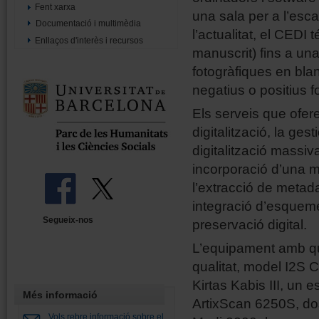
Fent xarxa
una sala per a l’esc
Documentació i multimèdia
l’actualitat, el CEDI 
Enllaços d'interès i recursos
manuscrit) fins a un
fotogràfiques en blan
negatius o positius fo
Els serveis que ofe
digitalització, la ges
digitalització massiv
incorporació d’una ma
l’extracció de metada
integració d’esquem
Segueix-nos
preservació digital.
L’equipament amb qu
qualitat, model I2S 
Kirtas Kabis III, un
Més informació
ArtixScan 6250S, dos
Vols rebre informació sobre el