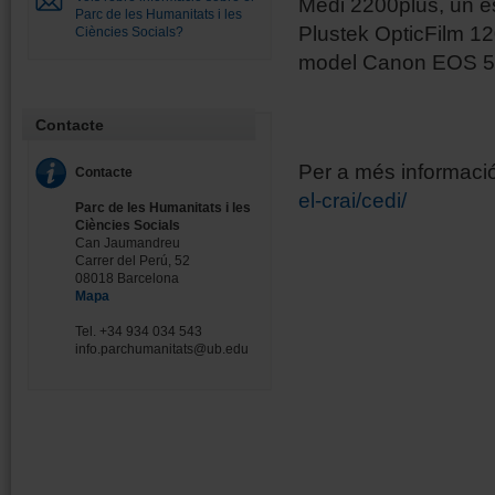
Medi 2200plus, un es
Parc de les Humanitats i les
Plustek OpticFilm 120
Ciències Socials?
model Canon EOS 5D
Contacte
Per a més informaci
Contacte
el-crai/cedi/
Parc de les Humanitats i les
Ciències Socials
Can Jaumandreu
Carrer del Perú, 52
08018 Barcelona
Mapa
Tel. +34 934 034 543
info.parchumanitats@ub.edu