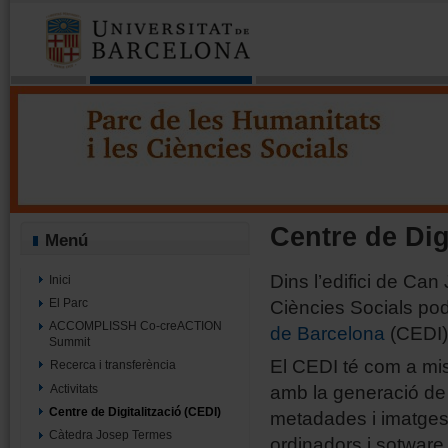
Parc de les Humanitats i les Cièn
Projecte Minerva - Parc UB
Centre de Dig
Menú
Dins l’edifici de Can
Inici
El Parc
Ciències Socials po
ACCOMPLISSH Co-creACTION
de Barcelona
(CEDI)
Summit
El CEDI té com a mis
Recerca i transferència
amb la generació de m
Activitats
Centre de Digitalització (CEDI)
metadades i imatges.
Càtedra Josep Termes
ordinadors i sotware 