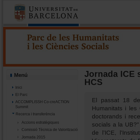
Parc de les Humanitats i les Cièn
Projecte Minerva - Parc UB
Jornada ICE s
Menú
HCS
Inici
El Parc
El passat 18 de
ACCOMPLISSH Co-creACTION
Humanitats i les
Summit
Recerca i transferència
doctorands i rec
Accions estratègiques
socials a la UB?"
Comissió Tècnica de Valorització
de l’ICE, l'Inst
Jornada 2015