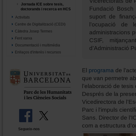
Vicerectorats de P
Jornada ICE sobre tesis,
Fundació Bosch i
doctorands i recerca en HCS
suport de finan
Activitats
l’ocupació de l
Centre de Digitalització (CEDI)
administracions p
Càtedra Josep Termes
Fent xarxa
CSIF, mitjança
Documentació i multimèdia
d’Administració P
Enllaços d'interès i recursos
El
programa
de l’act
que van permetre abo
l’elaboració de tesis
Després de la present
Vicedirectora de l’Es
Parc i l'impuls cientí
Sans. Director de l’I
com a estructura d’o
Segueix-nos