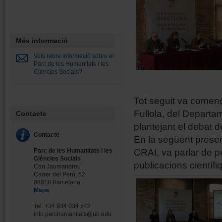
Més informació
Vols rebre informació sobre el
Parc de les Humanitats i les
Ciències Socials?
Tot seguit va començ
Fullola, del Departam
Contacte
plantejant el debat de
Contacte
En la següent presen
CRAI, va parlar de p
Parc de les Humanitats i les
Ciències Socials
publicacions científi
Can Jaumandreu
Carrer del Perú, 52
08018 Barcelona
Mapa
Tel. +34 934 034 543
info.parchumanitats@ub.edu