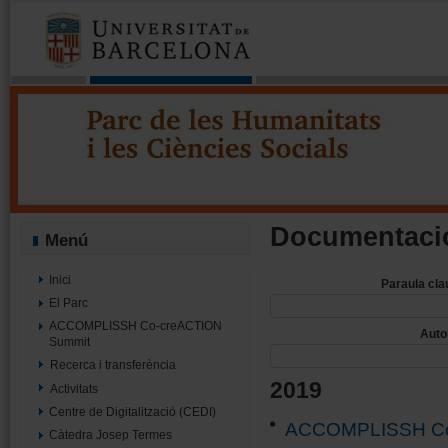
Parc de les Humanitats i les Cièn
Projecte Minerva - Parc UB
Documentació
Menú
Inici
Paraula cla
El Parc
ACCOMPLISSH Co-creACTION
Auto
Summit
Recerca i transferència
2019
Activitats
Centre de Digitalització (CEDI)
ACCOMPLISSH Co-
Càtedra Josep Termes