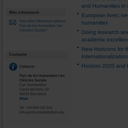
and Humanities in
Més informació
European lives: ne
Vols rebre informació sobre el
humanities
Parc de les Humanitats i les
Ciències Socials?
Doing research and 
academic excellen
New Horizons for th
Contacte
Internationalizatio
Horizon 2020 and 
Contacte
Pàgines
Parc de les Humanitats i les
Ciències Socials
Can Jaumandreu
Carrer del Perú, 52
08018 Barcelona
Mapa
Tel. +34 934 034 543
info.parchumanitats@ub.edu