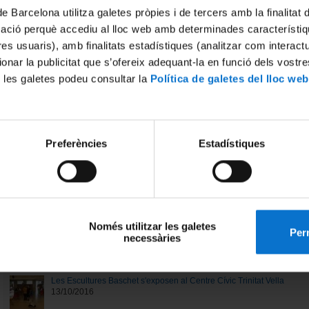
Lliçó inaugural de la Facultat de Belles Arts
de Barcelona utilitza galetes pròpies i de tercers amb la finalitat
25/10/2016
mació perquè accediu al lloc web amb determinades característiq
tres usuaris), amb finalitats estadístiques (analitzar com interac
ionar la publicitat que s’ofereix adequant-la en funció dels vostr
Activitat d'AngularBeers porta el programari innovador Ionic al Parc
19/10/2016
 les galetes podeu consultar la
Política de galetes del lloc web
El Parc acull noves activitats de la comunitat AngularBeers
19/10/2016
Preferències
Estadístiques
Activitat de Víctor Alba, el cronista revoltat
19/10/2016
Només utilitzar les galetes
Jornada sobre les humanitats i les ciències socials
Perm
necessàries
13/10/2016
Les Escultures Baschet s'exposen al Centre Cívic Trinitat Vella
13/10/2016