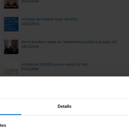
20/12/2016
Activitats del Festival Drap–Art 2016
16/12/2016
Obrint finestres: reptes de l’administració pública al segle XXI
18/11/2016
Activitat del DUODA que es realitzà al Parc
07/11/2016
Properament iniciarem el programa envers la sostenibilitat.
07/11/2016
Detalls
Taula rodona entorn l'Art urbà i l'espai públic
28/10/2016
etes