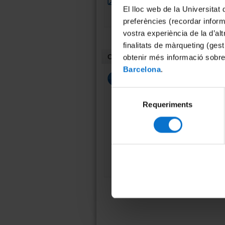
Parc de les Humanitats i les
El lloc web de la Universitat 
Ciències Socials?
preferències (recordar infor
vostra experiència de la d’al
finalitats de màrqueting (gest
Contacte
obtenir més informació sobre
Barcelona
.
Contacte
Selecció
Parc de les Humanitats i les
Ciències Socials
Requeriments
de
Can Jaumandreu
consentiment
Carrer del Perú, 52
08018 Barcelona
Mapa
Tel. +34 934 034 543
info.parchumanitats@ub.edu