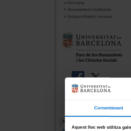
Fent xarxa
Documentació i multimèdia
Enllaços d'interès i recursos
Segueix-nos
Consentiment
Més informació
Aquest lloc web utilitza gal
Vols rebre informació sobre el