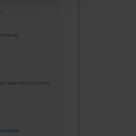
rc
arma social”
a», segon títol de la col·lecció
e Georgetown