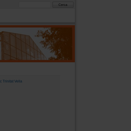
Formulari de cerca
Cerca
 Trinitat Vella