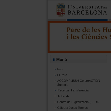
Parc de les Humanit
Projecte Minerva - Parc UB
Menú
Inici
El Parc
ACCOMPLISSH Co-creACTION
Summit
Recerca i transferència
Activitats
Centre de Digitalització (CEDI)
Càtedra Josep Termes