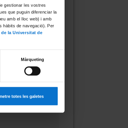
 de gestionar les vostres
ues que puguin diferenciar la
tueu amb el lloc web) i amb
es hàbits de navegació). Per
 de la Universitat de
Màrqueting
etre totes les galetes