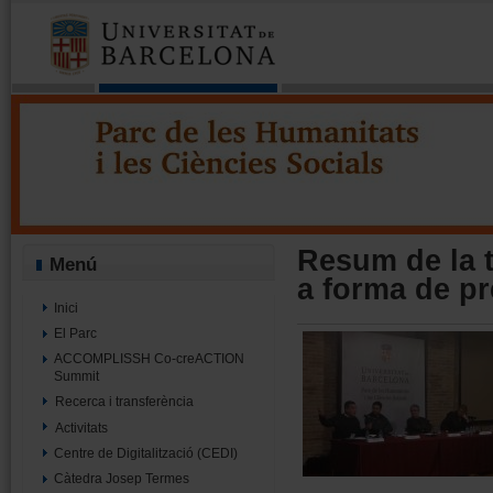
Parc de les Humanitats i les Cièn
Projecte Minerva - Parc UB
Resum de la 
Menú
a forma de pr
Inici
El Parc
ACCOMPLISSH Co-creACTION
Summit
Recerca i transferència
Activitats
Centre de Digitalització (CEDI)
Càtedra Josep Termes