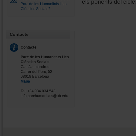
els ponents del cicle,
Parc de les Humanitats i les
Ciències Socials?
Contacte
Contacte
Parc de les Humanitats i les
Ciències Socials
Can Jaumandreu
Carrer del Perú, 52
08018 Barcelona
Mapa
Tel. +34 934 034 543
info.parchumanitats@ub.edu