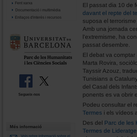
Fent xarxa
El passat dia 10 de f
Documentació i multimèdia
davant el repte del t
Enllaços d'interès i recursos
suposa el terrorisme
Amb una jornada cen
l’extremisme, ha conc
passat desembre.
El debat va comptar 
Marta Rovira, sociò
Tayssir Azouz, traduc
Tunisians a Catalunya
del Casal dels Infan
ponents es va obrir 
Segueix-nos
Podeu consultar el 
Termes
i els vídeos
Des del
Parc de les 
Més informació
Termes de Lideratge, 
Vols rebre informació sobre el