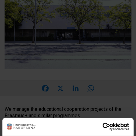
Facebook
X
LinkedIn
WhatsApp
We manage the educational cooperation projects of the
Erasmus+
and similar programmes.
We manage or support the activities derived from the
international action of the
Vice-rectorate for