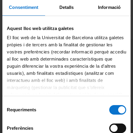
Internationalisation Policy.
Consentiment
Detalls
Informació
We provide information and support in the reception of
foreign visitors and in the procedures for obtaining visas
with the Foreign Office.
Aquest lloc web utilitza galetes
El lloc web de la Universitat de Barcelona utilitza galetes
pròpies i de tercers amb la finalitat de gestionar les
Do you need more information?
vostres preferències (recordar informació perquè accediu
al lloc web amb determinades característiques que
We will answer your questions quickly
puguin diferenciar la vostra experiència de la d’altres
usuaris), amb finalitats estadístiques (analitzar com
Contact us here
interactueu amb el lloc web) i amb finalitats de
màrqueting (gestionar la publicitat que s’ofereix
adequant-la en funció dels vostres hàbits de navegació).
Per obtenir més informació sobre les galetes podeu
Selecció
consultar la
Política de galetes del lloc web de la
Requeriments
de
Universitat de Barcelona
.
consentiment
Preferències