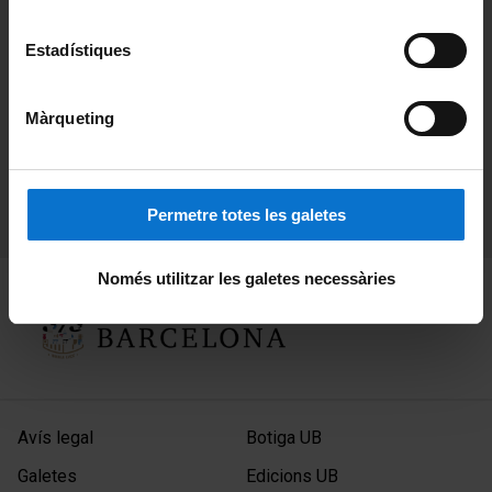
Estadístiques
Màrqueting
Permetre totes les galetes
Només utilitzar les galetes necessàries
Avís legal
Botiga UB
Galetes
Edicions UB