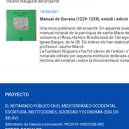
Reunió inaugural del projecte
14/09/2021
Manual de Siurana (1229-1239), estudi i edició
Una nova publicació del projecte. En aquesta ocasi
manual notarial de la parròquia de santa Maria 
conserva a l'Arxiu Històric Arxidiocesà de Tarrago
Ignasi Baiges, de la UB. Els índexs els han elaborat
professor Jaume Marcé.
La Fundació Noguera s'ha fet càrrec de l'edició i s'
notarials editats per aquesta institució dedicada 
Història del notariat i sobre la documentació notar
PROYECTO
EL NOTARIADO PÚBLICO EN EL MEDITERRÁNEO OCCIDENTAL:
ESCRITURA, INSTITUCIONES, SOCIEDAD Y ECONOMÍA (SIGLOS
XIII-XV)
(Ministerio de Ciencia e Innovación. PID2019-105072GB-I00)