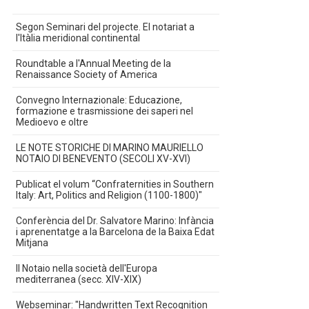
Segon Seminari del projecte. El notariat a
l'Itàlia meridional continental
Roundtable a l'Annual Meeting de la
Renaissance Society of America
Convegno Internazionale: Educazione,
formazione e trasmissione dei saperi nel
Medioevo e oltre
LE NOTE STORICHE DI MARINO MAURIELLO
NOTAIO DI BENEVENTO (SECOLI XV-XVI)
Publicat el volum “Confraternities in Southern
Italy: Art, Politics and Religion (1100-1800)"
Conferència del Dr. Salvatore Marino: Infància
i aprenentatge a la Barcelona de la Baixa Edat
Mitjana
Il Notaio nella società dell'Europa
mediterranea (secc. XIV-XIX)
Webseminar: "Handwritten Text Recognition