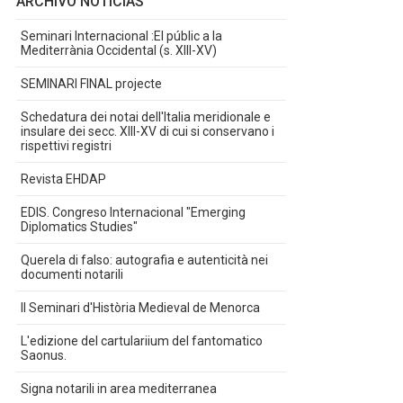
ARCHIVO NOTICIAS
Seminari Internacional :El públic a la
Mediterrània Occidental (s. XIII-XV)
SEMINARI FINAL projecte
Schedatura dei notai dell'Italia meridionale e
insulare dei secc. XIII-XV di cui si conservano i
rispettivi registri
Revista EHDAP
EDIS. Congreso Internacional "Emerging
Diplomatics Studies"
Querela di falso: autografia e autenticità nei
documenti notarili
II Seminari d'Història Medieval de Menorca
L'edizione del cartulariium del fantomatico
Saonus.
Signa notarili in area mediterranea