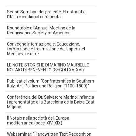
Segon Seminari del projecte. El notariat a
l'Itàlia meridional continental
Roundtable a l'Annual Meeting de la
Renaissance Society of America
Convegno Internazionale: Educazione,
formazione e trasmissione dei saperi nel
Medioevo e oltre
LE NOTE STORICHE DI MARINO MAURIELLO
NOTAIO DI BENEVENTO (SECOLI XV-XVI)
Publicat el volum “Confraternities in Southern
Italy: Art, Politics and Religion (1100-1800)"
Conferència del Dr. Salvatore Marino: Infància
i aprenentatge a la Barcelona de la Baixa Edat
Mitjana
Il Notaio nella società dell'Europa
mediterranea (secc. XIV-XIX)
Webseminar: "Handwritten Text Recognition