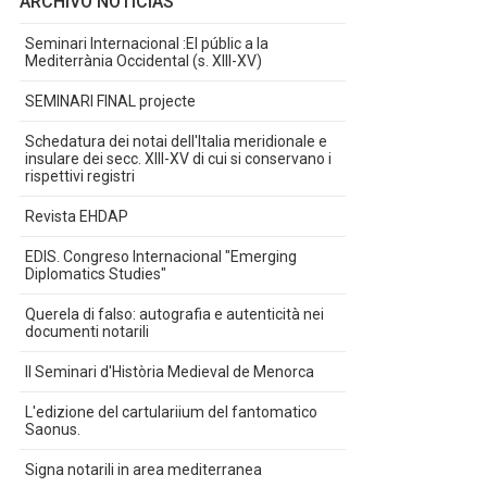
ARCHIVO NOTICIAS
Seminari Internacional :El públic a la
Mediterrània Occidental (s. XIII-XV)
SEMINARI FINAL projecte
Schedatura dei notai dell'Italia meridionale e
insulare dei secc. XIII-XV di cui si conservano i
rispettivi registri
Revista EHDAP
EDIS. Congreso Internacional "Emerging
Diplomatics Studies"
Querela di falso: autografia e autenticità nei
documenti notarili
II Seminari d'Història Medieval de Menorca
L'edizione del cartulariium del fantomatico
Saonus.
Signa notarili in area mediterranea