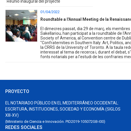
Reunió inaugural del projecte
01/04/2022
Roundtable a l'Annual Meeting de la Renaissan
El dimecres passat, dia 29 de març, els membres d
Sakellariou, han participat a la roundtable de l'
Society of America, al Convention centre de Dublín,
"Confraternities in Southern Italy: Art, Politics, a
la CRRS de la University of Toronto. A la taula red
interessat al tema de recerca i, durant el debat, s
fonts notarials per a l'estudi de les confraries med
PROYECTO
EL NOTARIADO PÚBLICO EN EL MEDITERRÁNEO OCCIDENTAL:
ESCRITURA, INSTITUCIONES, SOCIEDAD Y ECONOMÍA (SIGLOS
XIII-XV)
(Ministerio de Ciencia e Innovación. PID2019-105072GB-I00)
REDES SOCIALES