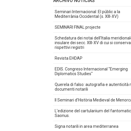
ARCHIVO NOTICIAS
Seminari Internacional :El públic a la
Mediterrània Occidental (s. XIII-XV)
SEMINARI FINAL projecte
Schedatura dei notai dell'Italia meridional
insulare dei secc. XIII-XV di cui si conserva
rispettivi registri
Revista EHDAP
EDIS. Congreso Internacional "Emerging
Diplomatics Studies"
Querela di falso: autografia e autenticità 
documenti notarili
II Seminari d'Història Medieval de Menorc
L'edizione del cartulariium del fantomati
Saonus.
Signa notarili in area mediterranea