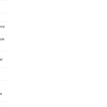
tony
sole
el
g
 a