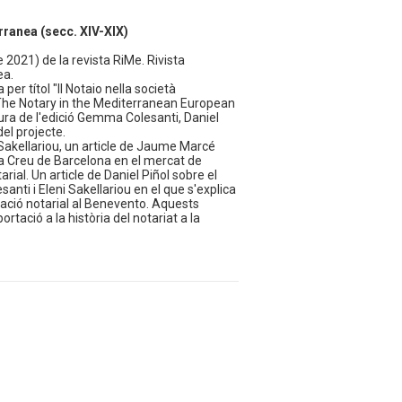
rranea (secc. XIV-XIX)
e 2021) de la revista RiMe. Rivista
ea.
er títol "Il Notaio nella società
 The Notary in the Mediterranean European
cura de l'edició Gemma Colesanti, Daniel
del projecte.
i Sakellariou, un article de Jaume Marcé
nta Creu de Barcelona en el mercat de
al. Un article de Daniel Piñol sobre el
santi i Eleni Sakellariou en el que s'explica
tació notarial al Benevento. Aquests
ortació a la història del notariat a la