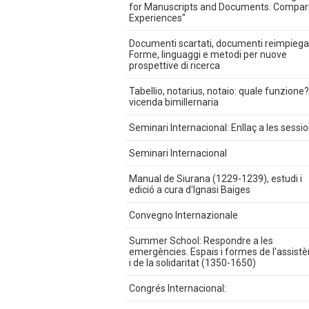
for Manuscripts and Documents. Compar
Experiences"
Documenti scartati, documenti reimpiegat
Forme, linguaggi e metodi per nuove
prospettive di ricerca
Tabellio, notarius, notaio: quale funzione
vicenda bimillernaria
Seminari Internacional: Enllaç a les sessi
Seminari Internacional
Manual de Siurana (1229-1239), estudi i
edició a cura d'Ignasi Baiges
Convegno Internazionale
Summer School: Respondre a les
emergències. Espais i formes de l'assistè
i de la solidaritat (1350-1650)
Congrés Internacional: