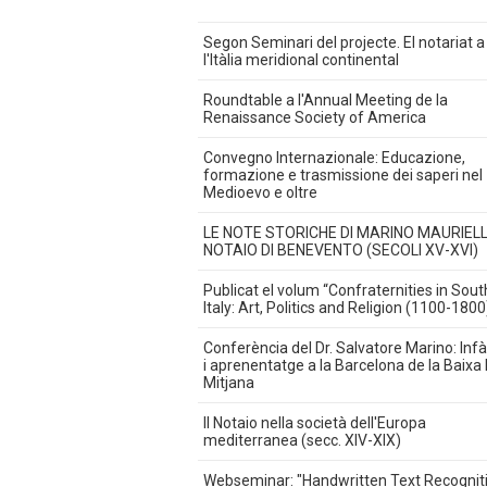
Segon Seminari del projecte. El notariat a
l'Itàlia meridional continental
Roundtable a l'Annual Meeting de la
Renaissance Society of America
Convegno Internazionale: Educazione,
formazione e trasmissione dei saperi nel
Medioevo e oltre
LE NOTE STORICHE DI MARINO MAURIEL
NOTAIO DI BENEVENTO (SECOLI XV-XVI)
Publicat el volum “Confraternities in Sou
Italy: Art, Politics and Religion (1100-1800
Conferència del Dr. Salvatore Marino: Inf
i aprenentatge a la Barcelona de la Baixa
Mitjana
Il Notaio nella società dell'Europa
mediterranea (secc. XIV-XIX)
Webseminar: "Handwritten Text Recognit