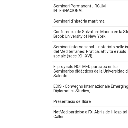
Seminari Permanent . IRCUM
INTERNACIONAL
Seminari d'història marítima
Conferencia de Salvatore Marino en la S
Brook University of New York
Seminari Internacional: Il notariato nelle i
del Mediterraneo: Pratica, attività e ruolo
sociale (secc. XIII-XVI).
El proyecto NOTMED participa en los
Seminarios didácticos de la Universidad d
Salento.
EDIS - Convegno Internazionale Emergin
Diplomatics Studies,
Presentació del llibre
NotMed participa a l'XI Abrils de l'Hospital
Càller