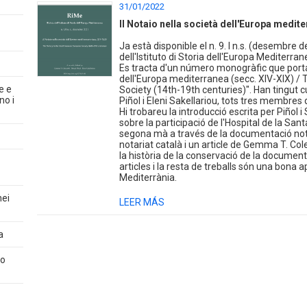
31/01/2022
Il Notaio nella società dell'Europa medite
Ja està disponible el n. 9. I n.s. (desembre d
dell'Istituto di Storia dell'Europa Mediterran
Es tracta d'un número monogràfic que porta p
dell'Europa mediterranea (secc. XIV-XIX) /
e e
Society (14th-19th centuries)". Han tingut 
no i
Piñol i Eleni Sakellariou, tots tres membres 
Hi trobareu la introducció escrita per Piñol 
sobre la participació de l'Hospital de la Sa
segona mà a través de la documentació notari
notariat català i un article de Gemma T. Cole
la història de la conservació de la documen
articles i la resta de treballs són una bona ap
Mediterrània.
nei
LEER MÁS
a
co