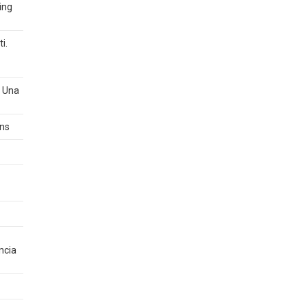
ing
i.
? Una
ons
ncia