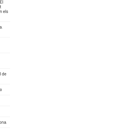
El
t
n els
a.
l de
eo
ona.