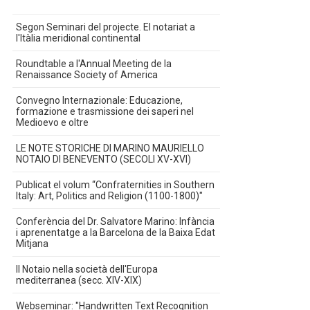
Segon Seminari del projecte. El notariat a
l'Itàlia meridional continental
Roundtable a l'Annual Meeting de la
Renaissance Society of America
Convegno Internazionale: Educazione,
formazione e trasmissione dei saperi nel
Medioevo e oltre
LE NOTE STORICHE DI MARINO MAURIELLO
NOTAIO DI BENEVENTO (SECOLI XV-XVI)
Publicat el volum “Confraternities in Southern
Italy: Art, Politics and Religion (1100-1800)"
Conferència del Dr. Salvatore Marino: Infància
i aprenentatge a la Barcelona de la Baixa Edat
Mitjana
Il Notaio nella società dell'Europa
mediterranea (secc. XIV-XIX)
Webseminar: "Handwritten Text Recognition