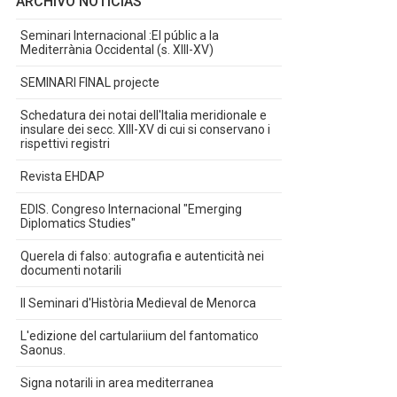
ARCHIVO NOTICIAS
Seminari Internacional :El públic a la
Mediterrània Occidental (s. XIII-XV)
SEMINARI FINAL projecte
Schedatura dei notai dell'Italia meridionale e
insulare dei secc. XIII-XV di cui si conservano i
rispettivi registri
Revista EHDAP
EDIS. Congreso Internacional "Emerging
Diplomatics Studies"
Querela di falso: autografia e autenticità nei
documenti notarili
II Seminari d'Història Medieval de Menorca
L'edizione del cartulariium del fantomatico
Saonus.
Signa notarili in area mediterranea