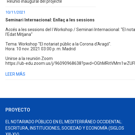
Reunió inaugural del projecte
10/11/2021
Seminari Internacional: Enllaç a les sessions
Accés a les sessions del I Workshop / Seminari Internacional: "El nota
l'Edat Mitjana"
Tema: Workshop "El notariat públic a la Corona d'Aragó".
Hora: 10 nov. 2021 03:00 p. m. Madrid
Unirse a la reunión Zoom
https://ub-edu.zoom.us/j/96090968638?pwd=OGhMRitVMm1wZ
LEER MÁS
PROYECTO
EL NOTARIADO PÚBLICO EN EL MEDITERRÁNEO OCCIDENTAL:
ESCRITURA, INSTITUCIONES, SOCIEDAD Y ECONOMÍA (SIGLOS
XIII-XV)