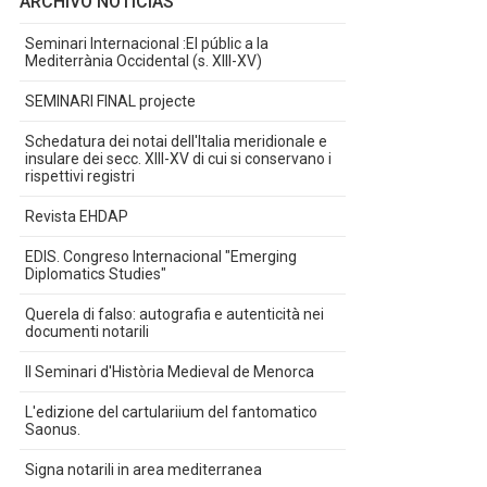
ARCHIVO NOTICIAS
Seminari Internacional :El públic a la
Mediterrània Occidental (s. XIII-XV)
SEMINARI FINAL projecte
Schedatura dei notai dell'Italia meridionale e
insulare dei secc. XIII-XV di cui si conservano i
rispettivi registri
Revista EHDAP
EDIS. Congreso Internacional "Emerging
Diplomatics Studies"
Querela di falso: autografia e autenticità nei
documenti notarili
II Seminari d'Història Medieval de Menorca
L'edizione del cartulariium del fantomatico
Saonus.
Signa notarili in area mediterranea