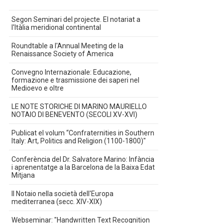
Segon Seminari del projecte. El notariat a
l'Itàlia meridional continental
Roundtable a l'Annual Meeting de la
Renaissance Society of America
Convegno Internazionale: Educazione,
formazione e trasmissione dei saperi nel
Medioevo e oltre
LE NOTE STORICHE DI MARINO MAURIELLO
NOTAIO DI BENEVENTO (SECOLI XV-XVI)
Publicat el volum “Confraternities in Southern
Italy: Art, Politics and Religion (1100-1800)"
Conferència del Dr. Salvatore Marino: Infància
i aprenentatge a la Barcelona de la Baixa Edat
Mitjana
Il Notaio nella società dell'Europa
mediterranea (secc. XIV-XIX)
Webseminar: "Handwritten Text Recognition