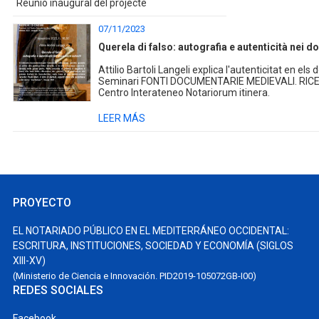
Reunió inaugural del projecte
07/11/2023
Querela di falso: autografia e autenticità nei d
Attilio Bartoli Langeli explica l'autenticitat en el
Seminari FONTI DOCUMENTARIE MEDIEVALI. RICER
Centro Interateneo Notariorum itinera.
LEER MÁS
PROYECTO
EL NOTARIADO PÚBLICO EN EL MEDITERRÁNEO OCCIDENTAL:
ESCRITURA, INSTITUCIONES, SOCIEDAD Y ECONOMÍA (SIGLOS
XIII-XV)
(Ministerio de Ciencia e Innovación. PID2019-105072GB-I00)
REDES SOCIALES
Facebook