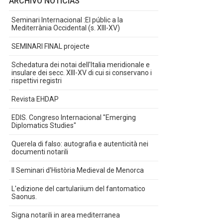
ARCHIVO NOTICIAS
Seminari Internacional :El públic a la
Mediterrània Occidental (s. XIII-XV)
SEMINARI FINAL projecte
Schedatura dei notai dell'Italia meridionale e
insulare dei secc. XIII-XV di cui si conservano i
rispettivi registri
Revista EHDAP
EDIS. Congreso Internacional "Emerging
Diplomatics Studies"
Querela di falso: autografia e autenticità nei
documenti notarili
II Seminari d'Història Medieval de Menorca
L'edizione del cartulariium del fantomatico
Saonus.
Signa notarili in area mediterranea