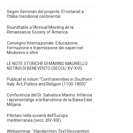
Segon Seminari del projecte. El notariat a
l'Itàlia meridional continental
Roundtable a l'Annual Meeting de la
Renaissance Society of America
Convegno Internazionale: Educazione,
formazione e trasmissione dei saperi nel
Medioevo e oltre
LE NOTE STORICHE DI MARINO MAURIELLO
NOTAIO DI BENEVENTO (SECOLI XV-XVI)
Publicat el volum “Confraternities in Southern
Italy: Art, Politics and Religion (1100-1800)"
Conferència del Dr. Salvatore Marino: Infància
i aprenentatge a la Barcelona de la Baixa Edat
Mitjana
Il Notaio nella società dell'Europa
mediterranea (secc. XIV-XIX)
Webseminar: "Handwritten Text Recognition