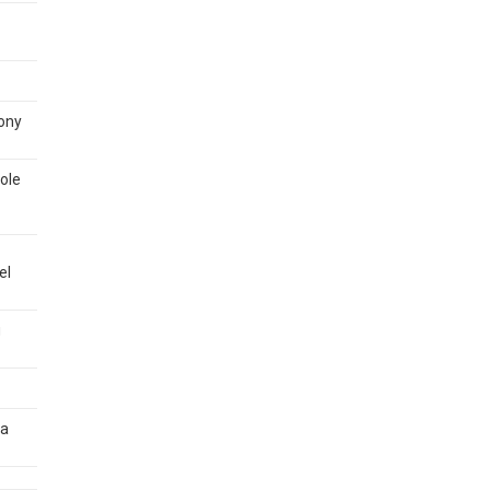
tony
sole
el
g
 a