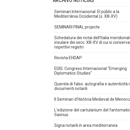
ARCHIVO NOTICIAS
Seminari Internacional :El públic a la
Mediterrània Occidental (s. XIII-XV)
SEMINARI FINAL projecte
Schedatura dei notai dell'Italia meridional
insulare dei secc. XIII-XV di cui si conserva
rispettivi registri
Revista EHDAP
EDIS. Congreso Internacional "Emerging
Diplomatics Studies"
Querela di falso: autografia e autenticità 
documenti notarili
II Seminari d'Història Medieval de Menorc
L'edizione del cartulariium del fantomati
Saonus.
Signa notarili in area mediterranea