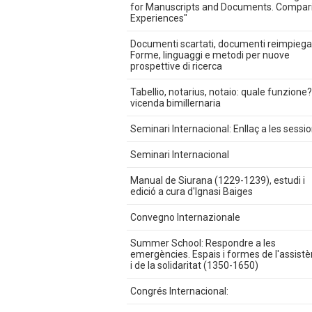
for Manuscripts and Documents. Compar
Experiences"
Documenti scartati, documenti reimpiegat
Forme, linguaggi e metodi per nuove
prospettive di ricerca
Tabellio, notarius, notaio: quale funzione
vicenda bimillernaria
Seminari Internacional: Enllaç a les sessi
Seminari Internacional
Manual de Siurana (1229-1239), estudi i
edició a cura d'Ignasi Baiges
Convegno Internazionale
Summer School: Respondre a les
emergències. Espais i formes de l'assistè
i de la solidaritat (1350-1650)
Congrés Internacional: