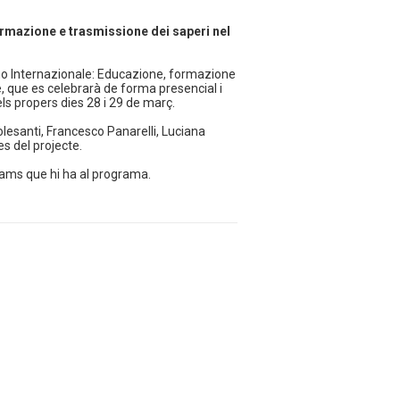
rmazione e trasmissione dei saperi nel
no Internazionale: Educazione, formazione
, que es celebrarà de forma presencial i
 els propers dies 28 i 29 de març.
lesanti, Francesco Panarelli, Luciana
s del projecte.
Teams que hi ha al programa.