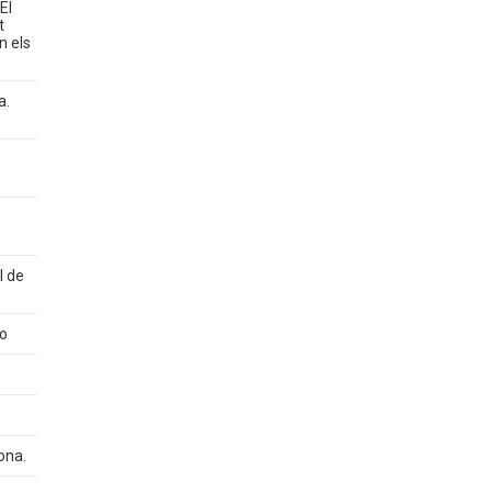
El
t
n els
a.
l de
eo
ona.