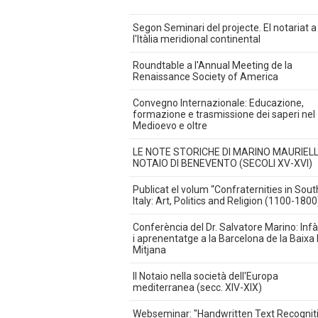
Segon Seminari del projecte. El notariat a
l'Itàlia meridional continental
Roundtable a l'Annual Meeting de la
Renaissance Society of America
Convegno Internazionale: Educazione,
formazione e trasmissione dei saperi nel
Medioevo e oltre
LE NOTE STORICHE DI MARINO MAURIEL
NOTAIO DI BENEVENTO (SECOLI XV-XVI)
Publicat el volum “Confraternities in Sou
Italy: Art, Politics and Religion (1100-1800
Conferència del Dr. Salvatore Marino: Inf
i aprenentatge a la Barcelona de la Baixa
Mitjana
Il Notaio nella società dell'Europa
mediterranea (secc. XIV-XIX)
Webseminar: "Handwritten Text Recognit