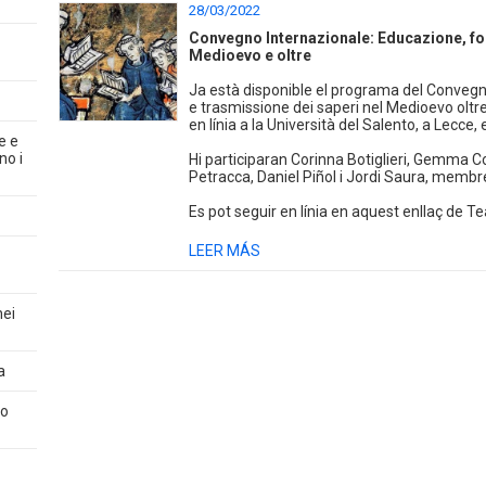
28/03/2022
Convegno Internazionale: Educazione, fo
Medioevo e oltre
Ja està disponible el programa del Conveg
e trasmissione dei saperi nel Medioevo oltre
en línia a la Università del Salento, a Lecce,
e e
no i
Hi participaran Corinna Botiglieri, Gemma Co
Petracca, Daniel Piñol i Jordi Saura, membre
Es pot seguir en línia en aquest enllaç de 
LEER MÁS
nei
a
co