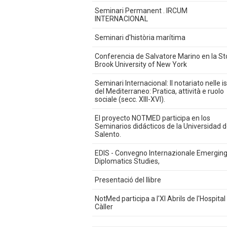
Seminari Permanent . IRCUM
INTERNACIONAL
Seminari d'història marítima
Conferencia de Salvatore Marino en la S
Brook University of New York
Seminari Internacional: Il notariato nelle i
del Mediterraneo: Pratica, attività e ruolo
sociale (secc. XIII-XVI).
El proyecto NOTMED participa en los
Seminarios didácticos de la Universidad d
Salento.
EDIS - Convegno Internazionale Emergin
Diplomatics Studies,
Presentació del llibre
NotMed participa a l'XI Abrils de l'Hospital
Càller