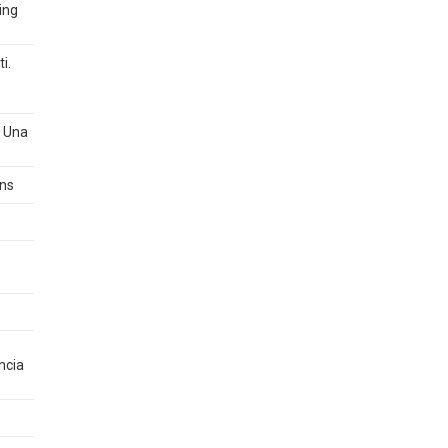
ing
i.
? Una
ons
ncia