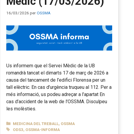
Mèdic (17/03/2026)
16/03/2026
per
OSSMA
Us informem que el Servei Mèdic de la UB
romandrà tancat el dimarts 17 de març de 2026 a
causa del tancament de l’edifici Florensa per un
tall elèctric. En cas d’urgència truqueu al 112. Per a
més informació, us podeu adreçar a l’apartat En
cas d’accident de la web de l’OSSMA. Disculpeu
les molèsties.
CATEGORIES
MEDICINA DEL TREBALL
,
OSSMA
ETIQUETES
ODS3
,
OSSMA-INFORMA