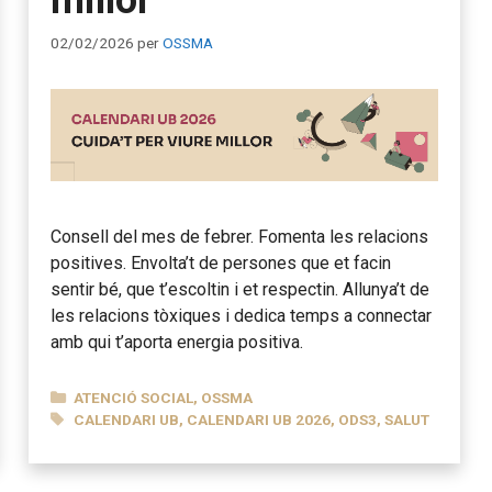
02/02/2026
per
OSSMA
Consell del mes de febrer. Fomenta les relacions
positives. Envolta’t de persones que et facin
sentir bé, que t’escoltin i et respectin. Allunya’t de
les relacions tòxiques i dedica temps a connectar
amb qui t’aporta energia positiva.
CATEGORIES
ATENCIÓ SOCIAL
,
OSSMA
ETIQUETES
CALENDARI UB
,
CALENDARI UB 2026
,
ODS3
,
SALUT