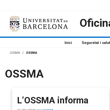
Vés
al
contingut
Oficin
Inici
Seguretat i salu
OSSMA
/
OSSMA
OSSMA
L’OSSMA informa
31/03/2026
per
OSSMA