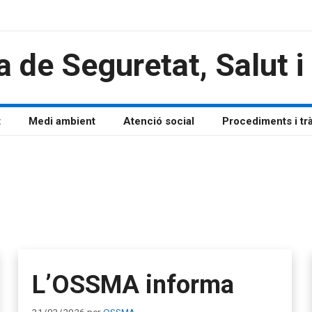
a de Seguretat, Salut 
t
Medi ambient
Atenció social
Procediments i tr
L’OSSMA informa
31/03/2026
per
OSSMA