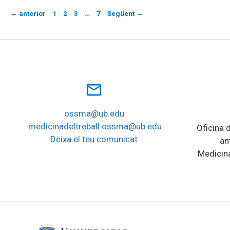
Pàgina
Pàgina
Pàgina
Pàgina
←
anterior
1
2
3
…
7
Següent
→
mail_outline
ossma@ub.edu
medicinadeltreball.ossma@ub.edu
Oficina d
Deixa el teu comunicat
am
Medicina