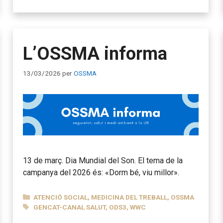
L’OSSMA informa
13/03/2026
per
OSSMA
13 de març. Dia Mundial del Son. El tema de la
campanya del 2026 és: «Dorm bé, viu millor».
CATEGORIES
ATENCIÓ SOCIAL
,
MEDICINA DEL TREBALL
,
OSSMA
ETIQUETES
GENCAT-CANAL SALUT
,
ODS3
,
WWC