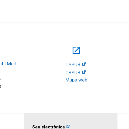
open_in_new
t i Medi 
CSSUB
CBSUB
8
Mapa web
a
Seu electrònica