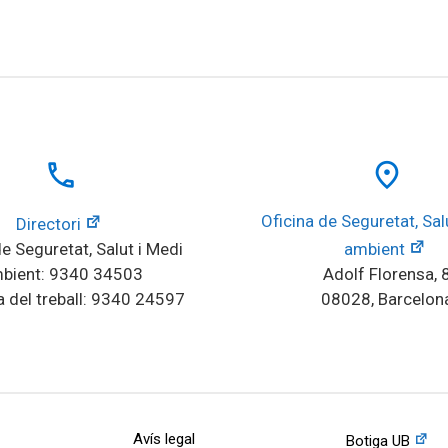
local_phone
place
Oficina de Seguretat, Salu
Directori
e Seguretat, Salut i Medi 
ambient
bient: 9340 34503
Adolf Florensa, 
 del treball: 9340 24597
08028, Barcelon
Avís legal
Botiga UB