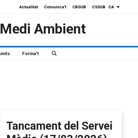
Actualitat
Comunica’t
CBSUB
CSSUB
CA
i Medi Ambient
àmits
Forma’t
Tancament del Servei