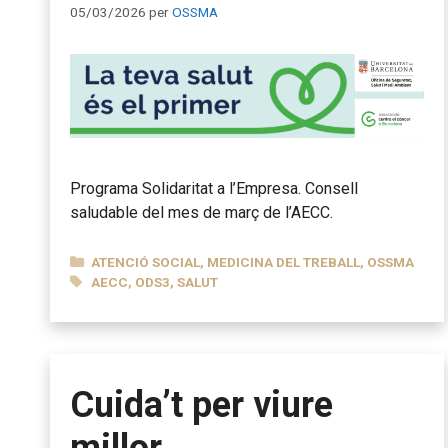
05/03/2026
per
OSSMA
Programa Solidaritat a l’Empresa. Consell
saludable del mes de març de l’AECC.
CATEGORIES
ATENCIÓ SOCIAL
,
MEDICINA DEL TREBALL
,
OSSMA
ETIQUETES
AECC
,
ODS3
,
SALUT
Cuida’t per viure
millor