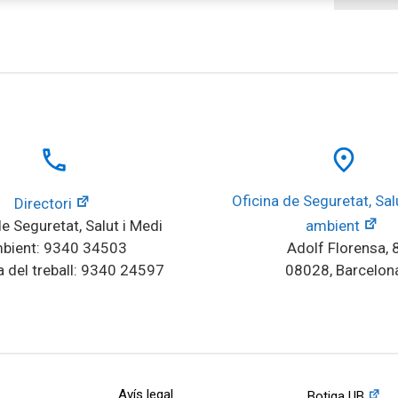
local_phone
place
Oficina de Seguretat, Salu
Directori
e Seguretat, Salut i Medi 
ambient
bient: 9340 34503
Adolf Florensa, 
 del treball: 9340 24597
08028, Barcelon
Avís legal
Botiga UB