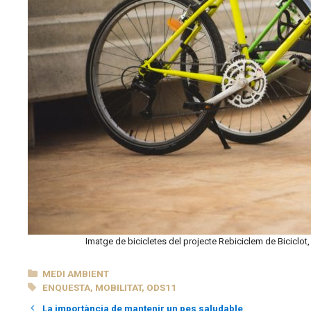
Imatge de bicicletes del projecte Rebiciclem de Biciclot
CATEGORIES
MEDI AMBIENT
ETIQUETES
ENQUESTA
,
MOBILITAT
,
ODS11
La importància de mantenir un pes saludable