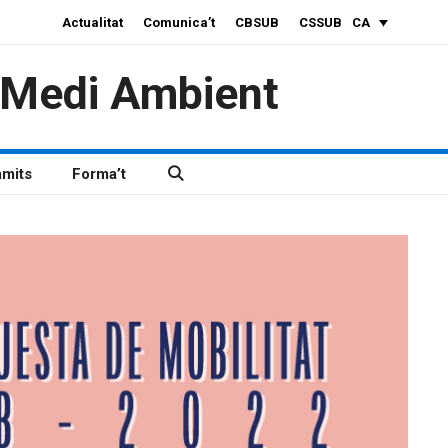
Actualitat
Comunica’t
CBSUB
CSSUB
CA
i Medi Ambient
àmits
Forma’t