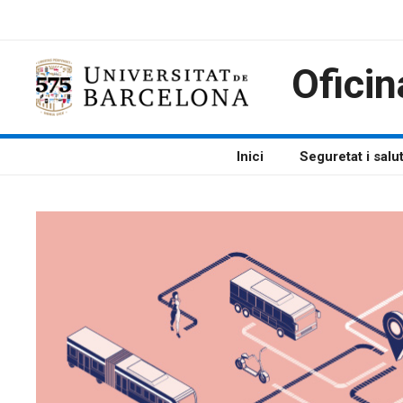
Vés
al
contingut
Oficin
Inici
Seguretat i salu