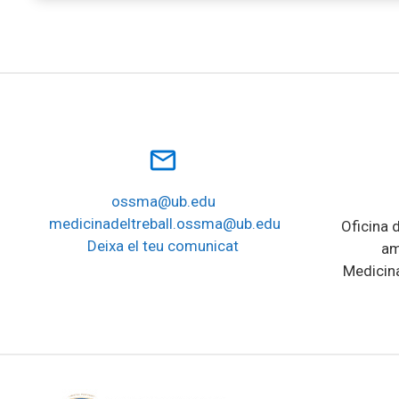
mail_outline
ossma@ub.edu
medicinadeltreball.ossma@ub.edu
Oficina d
Deixa el teu comunicat
am
Medicina