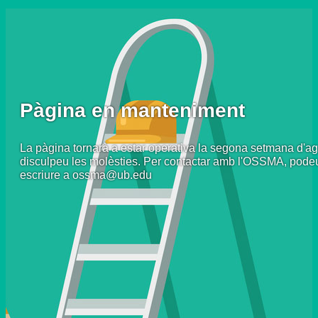
Pàgina en manteniment
La pàgina tornarà a estar operativa la segona setmana d'ag
disculpeu les molèsties. Per contactar amb l'OSSMA, pode
escriure a ossma@ub.edu