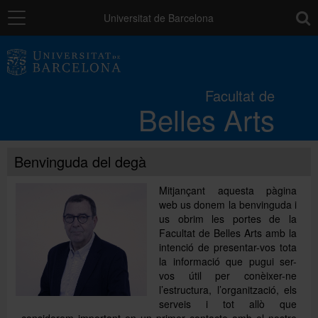
Navegació
toolb
Universitat de Barcelona
La Facultat
Facultat de
Belles Arts
Estudis
Benvinguda del degà
Recerca
Mitjançant aquesta pàgina
web us donem la benvinguda i
Internacional
us obrim les portes de la
Facultat de Belles Arts amb la
intenció de presentar-vos tota
Serveis
la informació que pugui ser-
vos útil per conèixer-ne
l’estructura, l’organització, els
serveis i tot allò que
Sistema de qualitat
considerem important en un primer contacte amb el nostre