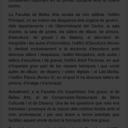
centre.
La Facultat de Belles Arts consta de cinc edificis: l’edifici
Directori
Principal, on es troben els despatxos dels òrgans de govern,
dels departaments i de l’Administració del Centre, la sala
d’actes, la sala de juntes, els tallers de dibuix, de pintura,
Español
d’escultura, de gravat i de disseny, el laboratori de
fotografia i les aules d’Informàtica; l'edifici d’Escultura (Annex
I), dedicat exclusivament a la docència d’escultura amb
diversos tallers i despatxos; l’edifici Menjadors, amb aules i
English
tallers d’escultura i de gravat; l’edifici Adolf Florensa, en què
s’imparteix gran part de les classes teòriques i que conté
aules de dibuix, de disseny i vídeo digitals i el Lab-Media;
i l'edifici Parxís (Annex II), en el qual hi ha diversos tallers de
pintura, d’imatge i d’animació.
Actualment, a la Facultat s’hi imparteixen tres graus: el de
Belles Arts, el de Conservació-Restauració de Béns
Culturals i el de Disseny. Una de les qüestions que més ens
interessa i preocupa és la relació dels nostres titulats amb el
món professional, i per això duem a terme activitats que
faciliten aquest vincle durant la formació dels tres graus.