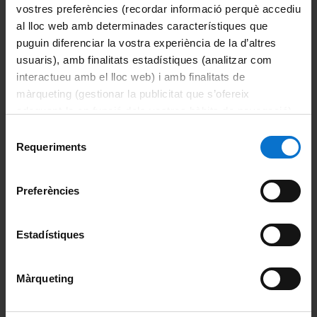
Tràmits administratius de Secretaria
vostres preferències (recordar informació perquè accediu
al lloc web amb determinades característiques que
Calendari acadèmic
puguin diferenciar la vostra experiència de la d’altres
usuaris), amb finalitats estadístiques (analitzar com
Sistema de qualitat
interactueu amb el lloc web) i amb finalitats de
màrqueting (gestionar la publicitat que s’ofereix
Normatives
adequant-la en funció dels vostres hàbits de navegació).
Pla d'acció tutorial
Per obtenir més informació sobre les galetes podeu
Selecció
consultar la
Política de galetes del lloc web de la
Requeriments
de
Reserva d'espais
Universitat de Barcelona
.
consentiment
Oficina d'Afers Generals
Preferències
Lloguer d'espais
Estadístiques
Escola d'Idiomes Moderns
CRAI Biblioteca
Màrqueting
Difusió d'activitats