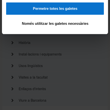
La Facultat
Permetre totes les galetes
Coneix la facultat
Només utilitzar les galetes necessàries
Benvinguda del degà
Història
Instal·lacions i equipaments
Usos lingüístics
Visites a la facultat
Enllaços d'interès
Viure a Barcelona