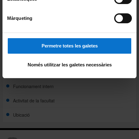
Usos lingüístics
Màrqueting
Visites a la facultat
Enllaços d'interès
Permetre totes les galetes
Viure a Barcelona
Només utilitzar les galetes necessàries
Organització i estructura
Funcionament intern
Activitat de la facultat
Ubicació