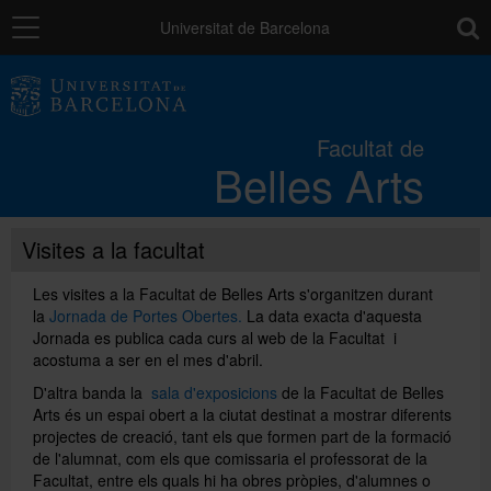
Navegació
toolb
Universitat de Barcelona
La Facultat
Facultat de
Belles Arts
Estudis
Visites a la facultat
Recerca
Les visites a la Facultat de Belles Arts s'organitzen durant
la
Jornada de Portes Obertes.
La data exacta d'aquesta
Internacional
Jornada
es publica cada curs al web de la Facultat i
acostuma a ser en el mes d'abril.
D'altra banda la
sala d'exposicions
de la Facultat de Belles
Serveis
Arts és un espai obert a la ciutat destinat a mostrar diferents
projectes de creació, tant els que formen part de la formació
de l'alumnat, com els que comissaria el professorat de la
Sistema de qualitat
Facultat, entre els quals hi ha obres pròpies, d'alumnes o