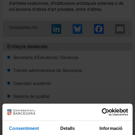
d'artistes exalumnes, d'institucions artístiques externes o de
col·leccions d'obres d'art
privades, entre d'altres.
Directori
Comparteix-ho:
Español
Enllaços destacats
Secretaria d'Estudiants i Docència
English
Tràmits administratius de Secretaria
Calendari acadèmic
Sistema de qualitat
Normatives
Pla d'acció tutorial
Consentiment
Detalls
Informació
Reserva d'espais