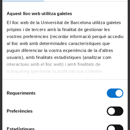
Oficina d'Afers Generals
Aquest lloc web utilitza galetes
El lloc web de la Universitat de Barcelona utilitza galetes
Lloguer d'espais
pròpies i de tercers amb la finalitat de gestionar les
vostres preferències (recordar informació perquè accediu
Escola d'Idiomes Moderns
al lloc web amb determinades característiques que
CRAI Biblioteca
puguin diferenciar la vostra experiència de la d’altres
usuaris), amb finalitats estadístiques (analitzar com
Difusió d'activitats
interactueu amb el lloc web) i amb finalitats de
màrqueting (gestionar la publicitat que s’ofereix
La Facultat
adequant-la en funció dels vostres hàbits de navegació).
Per obtenir més informació sobre les galetes podeu
Selecció
Coneix la facultat
consultar la
Política de galetes del lloc web de la
Requeriments
de
Universitat de Barcelona
.
consentiment
Benvinguda del degà
Preferències
Història
Estadístiques
Instal·lacions i equipaments