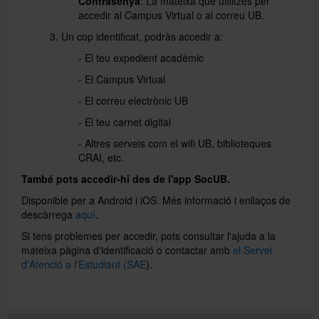
Contrasenya
: La mateixa que utilitzes per
accedir al Campus Virtual o al correu UB.
3. Un cop identificat, podràs accedir a:
Directori
- El teu expedient acadèmic
- El Campus Virtual
Español
- El correu electrònic UB
- El teu carnet digital
English
- Altres serveis com el wifi UB, biblioteques
CRAI, etc.
També pots accedir-hi des de l'app SocUB.
Disponible per a Android i iOS. Més informació i enllaços de
descàrrega
aquí
.
Si tens problemes per accedir, pots consultar l'ajuda a la
mateixa pàgina d'identificació o contactar amb
el Servei
d'Atenció a l'Estudiant (SAE
).