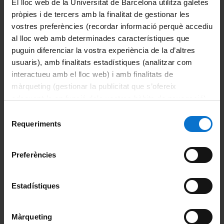
El lloc web de la Universitat de Barcelona utilitza galetes
Matrícula
pròpies i de tercers amb la finalitat de gestionar les
vostres preferències (recordar informació perquè accediu
Modificació de la matrícula
al lloc web amb determinades característiques que
puguin diferenciar la vostra experiència de la d’altres
Anul·lació total de la matrícula
usuaris), amb finalitats estadístiques (analitzar com
interactueu amb el lloc web) i amb finalitats de
Accedir a SocUB/Espai personal
màrqueting (gestionar la publicitat que s’ofereix
adequant-la en funció dels vostres hàbits de navegació).
Tramitació Carnet UB
Per obtenir més informació sobre les galetes podeu
Selecció
consultar la
Política de galetes del lloc web de la
Requeriments
de
Sol·licitud de certificat acadèmic/expedient
Universitat de Barcelona
.
consentiment
Sol·licitud del títol de màster
Preferències
Recollida del títol de màster
Estadístiques
Demanar cita prèvia
Màrqueting
Sol·licitud de Premis Extraordinaris