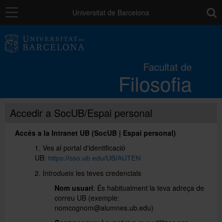
Navegació
toolb
Universitat de Barcelona
La Facultat
Facultat de
Filosofia
Estudis
Accedir a SocUB/Espai personal
Recerca i innovació
Accés a la Intranet UB (SocUB | Espai personal)
Serveis
1. Ves al portal d'identificació
UB:
https://sso.ub.edu/UB/AUTEN
2. Introdueix les teves credencials
Mobilitat
Nom usuari
: És habitualment la teva adreça de
correu UB (exemple:
nomcognom@alumnes.ub.edu)
Relacions externes