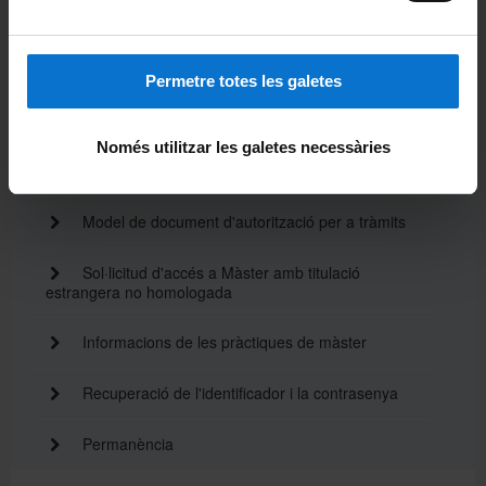
Sol·licitud de reconeixement de crèdits d'estudis
previs per a màster
Permetre totes les galetes
Sol·licitud genèrica
Només utilitzar les galetes necessàries
Sol·licitud al degà
Model de document d'autorització per a tràmits
Sol·licitud d'accés a Màster amb titulació
estrangera no homologada
Informacions de les pràctiques de màster
Recuperació de l'identificador i la contrasenya
Permanència