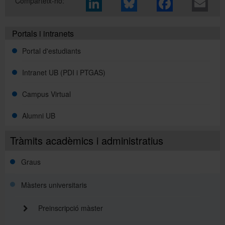
Comparteix-ho:
Directori
Portals i intranets
Portal d'estudiants
Español
Intranet UB (PDI i PTGAS)
Campus Virtual
English
Alumni UB
Tràmits acadèmics i administratius
Graus
Màsters universitaris
Preinscripció màster