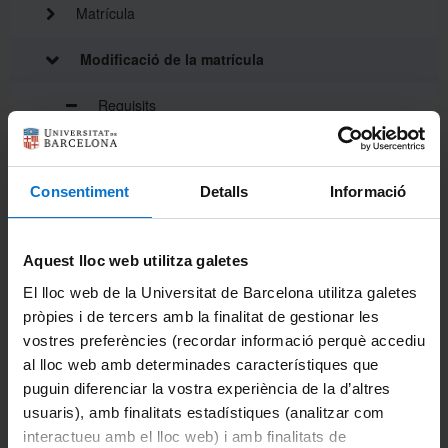
Matrícula
Modificació de la matrícula
Requisits
Conseqüències
Consentiment
Detalls
Informació
Procediment i terminis
Anul·lació total de la matrícula
Aquest lloc web utilitza galetes
Accedir a SocUB/Espai personal
El lloc web de la Universitat de Barcelona utilitza galetes
pròpies i de tercers amb la finalitat de gestionar les
Tramitació Carnet UB
vostres preferències (recordar informació perquè accediu
al lloc web amb determinades característiques que
Sol·licitud de certificat acadèmic/expedient
puguin diferenciar la vostra experiència de la d’altres
usuaris), amb finalitats estadístiques (analitzar com
Sol·licitud del títol de màster
interactueu amb el lloc web) i amb finalitats de