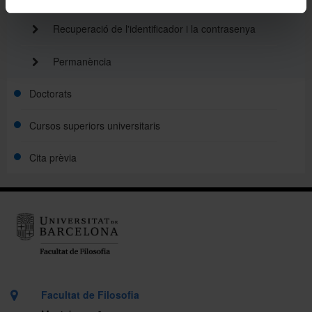
Recuperació de l'identificador i la contrasenya
Permanència
Doctorats
Cursos superiors universitaris
Cita prèvia
Facultat de Filosofia