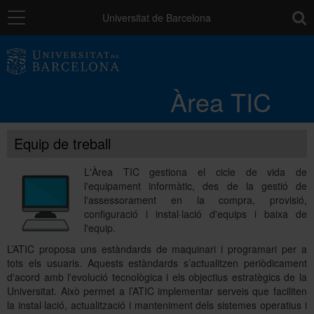
Navegació
toolb
Universitat de Barcelona
Entorn de treball
Àrea TIC
Núvol UB
Equip de treball
Catàleg de serveis i tràmits
L'Àrea TIC gestiona el cicle de vida de
l'equipament informàtic, des de la gestió de
l'assessorament en la compra, provisió,
Suport a la Docència
configuració i instal·lació d'equips i baixa de
l'equip.
L’ATIC proposa uns estàndards de maquinari i programari per a
Seguretat de les dades
tots els usuaris. Aquests estàndards s’actualitzen periòdicament
d'acord amb l'evolució tecnològica i els objectius estratègics de la
Universitat. Això permet a l’ATIC implementar serveis que faciliten
la instal·lació, actualització i manteniment dels sistemes operatius i
PAU: necessites ajuda?