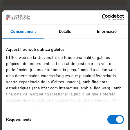
Si ets estudiant:
Servei d'Atenció a l'Estudiant (SAE)
Consentiment
Detalls
Informació
93 355 60 00
Portal d'Estudiants
Ajuda Portal d'Estudiants
Aquest lloc web utilitza galetes
El lloc web de la Universitat de Barcelona utilitza galetes
pròpies i de tercers amb la finalitat de gestionar les vostres
Si ets antic alumne:
preferències (recordar informació perquè accediu al lloc web
amb determinades característiques que puguin diferenciar la
Web Alumni
vostra experiència de la d’altres usuaris), amb finalitats
estadístiques (analitzar com interactueu amb el lloc web) i amb
finalitats de màrqueting (gestionar la publicitat que s’ofereix
adequant-la en funció dels vostres hàbits de navegació). Per
Si ets personal jubilat:
obtenir més informació sobre les galetes podeu consultar la
Web Ateneu
Política de galetes del lloc web de la Universitat de
Selecció
Barcelona
.
Requeriments
de
consentiment