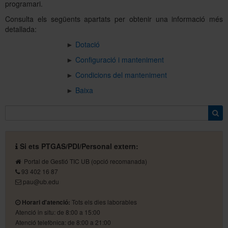
programari.
Consulta els següents apartats per obtenir una informació més
detallada:
Sobre l'Àrea TIC
►
Dotació
►
Configuració i manteniment
Directori
►
Condicions del manteniment
►
Baixa
Si ets PTGAS/PDI/Personal extern:
Portal de Gestió TIC UB
(opció recomanada)
93 402 16 87
pau@ub.edu
Horari d'atenció:
Tots els dies laborables
Atenció in situ: de 8:00 a 15:00
Atenció telefònica: de 8:00 a 21:00