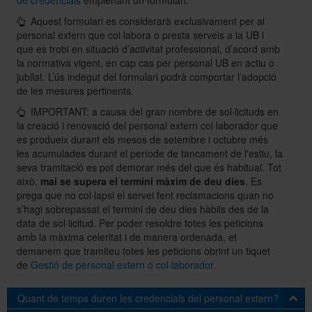
Aquest formulari es considerarà exclusivament per al
personal extern que col·labora o presta serveis a la UB i
Sobre l'Àrea TIC
que es trobi en situació d’activitat professional, d’acord amb
la normativa vigent, en cap cas per personal UB en actiu o
jubilat. L’ús indegut del formulari podrà comportar l’adopció
Directori
de les mesures pertinents.
IMPORTANT: a causa del gran nombre de sol·licituds en
la creació i renovació del personal extern col·laborador que
es produeix durant els mesos de setembre i octubre més
les acumulades durant el període de tancament de l'estiu, la
seva tramitació es pot demorar més del que és habitual. Tot
això,
mai se supera el termini màxim de deu dies
. Es
prega que no col·lapsi el servei fent reclamacions quan no
s’hagi sobrepassat el termini de deu dies hàbils des de la
data de sol·licitud. Per poder resoldre totes les peticions
amb la màxima celeritat i de manera ordenada, et
demanem que tramiteu totes les peticions obrint un tiquet
de
Gestió de personal extern o col·laborador.
Quant de temps duren les credencials del personal extern?