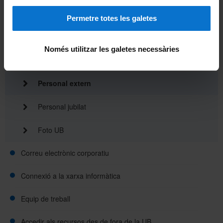
Contrasenya
Permetre totes les galetes
Doble factor (2FA)
Només utilitzar les galetes necessàries
Caducitat
Personal extern
Personal jubilat
Foto UB
Correu electrònic corporatiu
Connexió a la xarxa informàtica
Equip de treball
Accedir als recursos des de fora de la UB