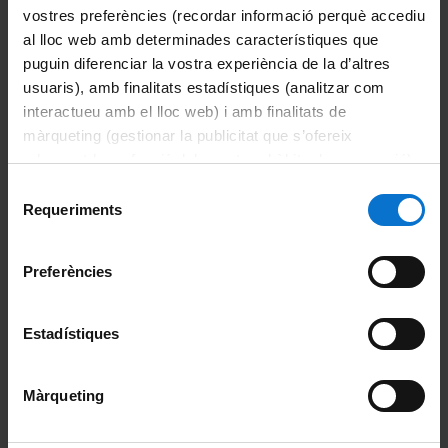
Només imprimir
: personal no contractat per la UB
vostres preferències (recordar informació perquè accediu
Portal d'Estudiants
però que té vinculació amb algun departament i
al lloc web amb determinades característiques que
Ajuda Portal d'Estudiants
que li cal poder imprimir a través del servei
d'impressió de la Universitat.
puguin diferenciar la vostra experiència de la d’altres
usuaris), amb finalitats estadístiques (analitzar com
interactueu amb el lloc web) i amb finalitats de
Si ets antic alumne:
màrqueting (gestionar la publicitat que s’ofereix
Web Alumni
adequant-la en funció dels vostres hàbits de navegació).
Per obtenir més informació sobre les galetes podeu
Selecció
consultar la
Política de galetes del lloc web de la
Requeriments
de
Si ets personal jubilat:
Universitat de Barcelona
.
consentiment
Web Ateneu
Preferències
Entorn de treball
Estadístiques
Credencials UB
Màrqueting
Identificador