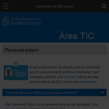
Navegació
toolb
Universitat de Barcelona
Entorn de treball
Àrea TIC
Núvol UB
Personal extern
Catàleg de serveis i tràmits
El personal extern és aquell grup de persones
que té una vinculació amb la Universitat i que
Suport a la Docència
necessita accedir a la
Intranet
i altres serveis
autenticats de la UB a través de
credencials
.
Seguretat de les dades
Com es demana l'alta d'una persona externa?
Per demanar l'alta d'una persona externa cal demanar l'
alta
PAU: necessites ajuda?
de credencials
emplenant un formulari.