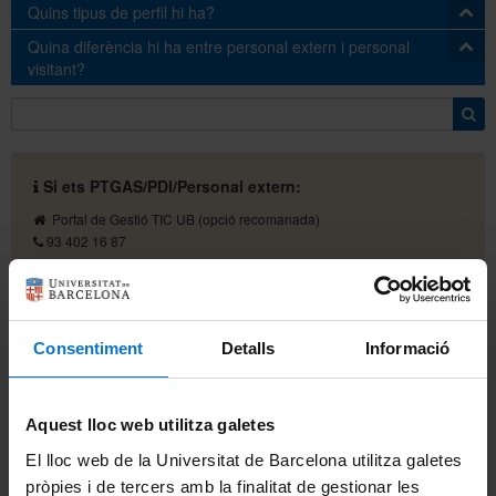
Quins tipus de perfil hi ha?
Les credencials caduquen a l'any (si no s'ha especificat un
Quina diferència hi ha entre personal extern i personal
període més curt en fer la sol·licitud d'alta).
Quan es dona d'alta una persona externa, cal triar entre 5
visitant?
Un mes abans de la seva caducitat, la persona afectada rep
tipus de perfil:
un correu electrònic informatiu. Una vegada caducades les
Col·laborador:
és una persona no contractada
Personal extern
és aquella persona que col·laborarà amb
credencials, disposa de 2 mesos de gràcia per accedir al
per la Universitat però que fa tasques de
la UB, normalment durant mesos i a la que li cal accedir a
seu
correu personal corporatiu
i altres serveis associats al
col·laboració amb un determinat
serveis de la Universitat. L'alta d'aquestes persones es fa a
Núvol UB
.
Si ets PTGAS/PDI/Personal extern:
departament/unitat. Alguns dels serveis on li
través de
petició de credencials
per part de la persona
El cap de departament o la unitat ha de
fer una sol·licitud de
calgui accedir, poden requerir autorització
responsable d'aquest personal.
Portal de Gestió TIC UB
(opció recomanada)
renovació
de les credencials.
addicional per part del seu responsable UB.
93 402 16 87
Visitant
és personal de curta estada a la UB. Si durant el
Professor Màster
: és igual que un col·laborador
pau@ub.edu
temps que hi es, necessita credencials, les pot sol·licitar a
però que, a més, pot accedir al Campus Virtual
les administracions de centre o a les biblioteques. Es tracta
per fer avaluacions. Generalment es tracta de
Horari d'atenció:
Tots els dies laborables
de credencials temporals per autenticar-se a la xarxa wifi i/o
professorat d'altres universitats que col·laboren en
Atenció in situ: de 8:00 a 15:00
consultar els equips de les biblioteques.
algun màster de la UB.
Consentiment
Detalls
Informació
Atenció telefònica: de 8:00 a 21:00
Fundacions/Grup UB
: és personal contractat a
través de Fundacions o del Grup UB.
Personal de suport tècnic d'empreses
: és
Aquest lloc web utilitza galetes
personal d’empreses externes a la UB que han de
Si ets estudiant:
realitzar tasques de caràcter tècnic durant un
El lloc web de la Universitat de Barcelona utilitza galetes
Servei d'Atenció a l'Estudiant (SAE)
període limitat a la UB.
pròpies i de tercers amb la finalitat de gestionar les
93 355 60 00