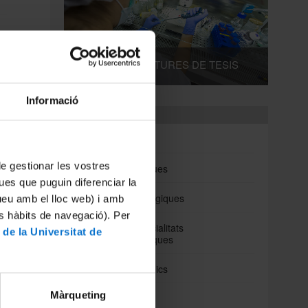
DIPÒSITS I LECTURES DE TESIS
Informació
Departaments
Biomedicina
 de gestionar les vostres
Ciències Clíniques
ues que puguin diferenciar la
Ciències Fisiològiques
tueu amb el lloc web) i amb
es hàbits de navegació). Per
Cirurgia i Especialitats
 de la Universitat de
Medicoquirúrgiques
Fonaments Clinics
Màrqueting
Medicina