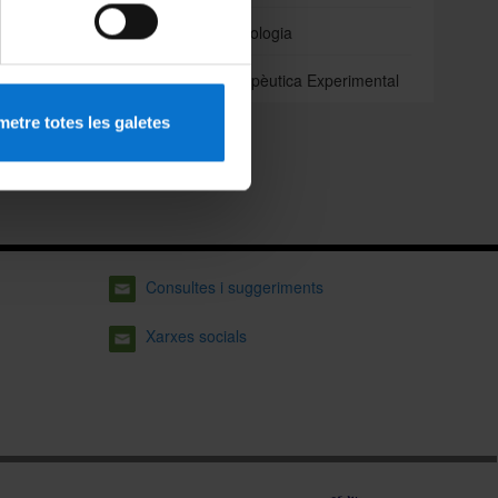
Odontoestomatologia
Patologia i Terapèutica Experimental
etre totes les galetes
Consultes i suggeriments
Xarxes socials