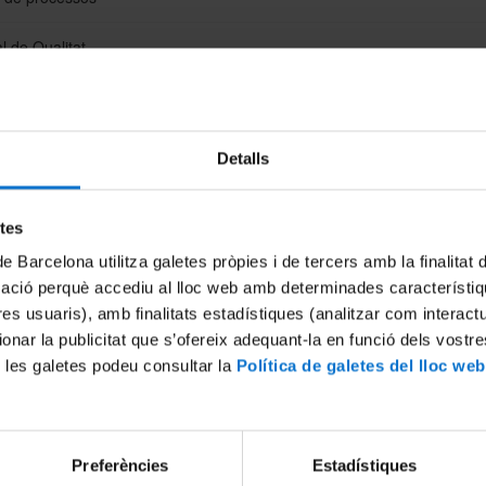
 de Qualitat
 i millora
Detalls
etes
de Barcelona utilitza galetes pròpies i de tercers amb la finalitat
mació perquè accediu al lloc web amb determinades característiq
tres usuaris), amb finalitats estadístiques (analitzar com interac
ionar la publicitat que s’ofereix adequant-la en funció dels vostr
 les galetes podeu consultar la
Política de galetes del lloc web
Preferències
Estadístiques