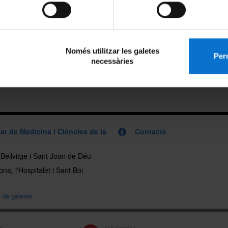
Només utilitzar les galetes
Perm
necessàries
at de Medicina i Ciències de la
Contacte
, Bellvitge i Sant Joan de Déu
na, l'Hospitalet i Sant Boi
a de galetes