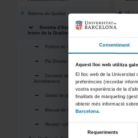
Sistema de Qualitat
Manual
Sistema d'Assegurament
Revisió
Intern de la Qualitat
Consentiment
Política de Qualitat
Pla Director de la Facultat
Aquest lloc web utilitza gal
El lloc web de la Universitat 
Comissió de Qualitat i
Acreditacions
preferències (recordar infor
vostra experiència de la d’al
Gestió de processos
finalitats de màrqueting (gest
obtenir més informació sobre
Manual de Qualitat
Barcelona
.
Revisió i millora
Selecció
Requeriments
de