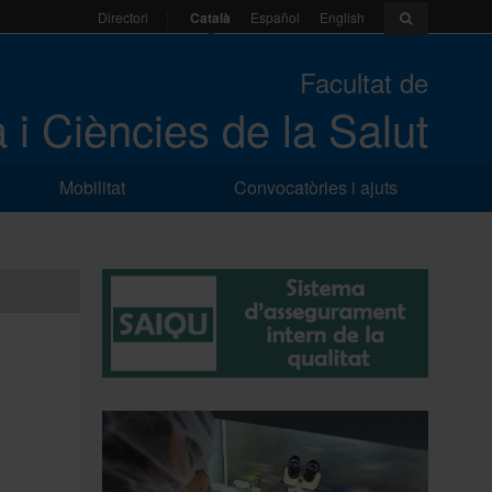
Català
Español
English
Directori
Facultat de
 i Ciències de la Salut
Mobilitat
Convocatòries i ajuts