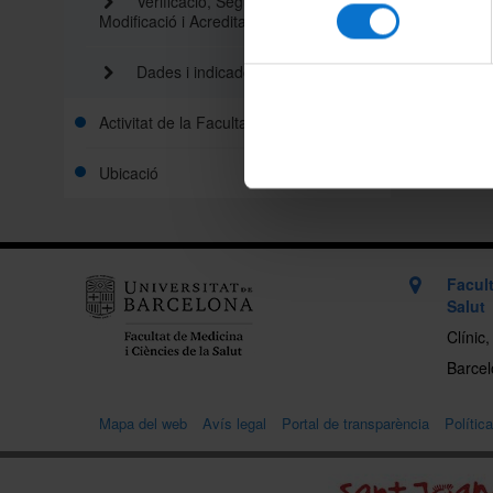
Verificació, Seguiment,
consentiment
Modificació i Acreditació
Dades i indicadors
Activitat de la Facultat
Ubicació
Facult
Salut
Clínic
Barcelo
Mapa del web
Avís legal
Portal de transparència
Polític