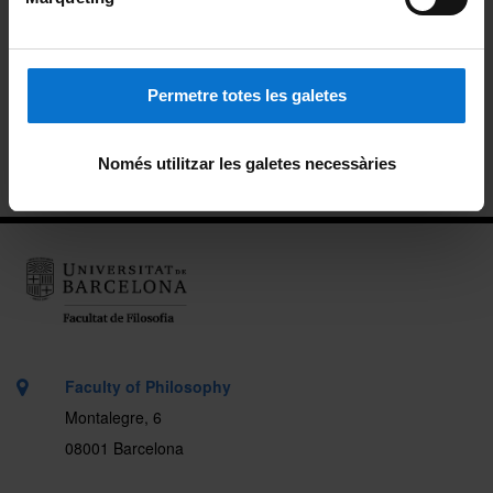
Enrolment modification
Access to SocUB/Espai personal
Permetre totes les galetes
UB card
Només utilitzar les galetes necessàries
Permanence
Faculty of Philosophy
Montalegre, 6
08001 Barcelona