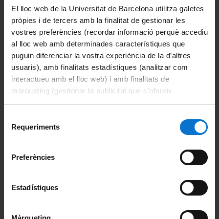
El lloc web de la Universitat de Barcelona utilitza galetes
pròpies i de tercers amb la finalitat de gestionar les
Studies
vostres preferències (recordar informació perquè accediu
Bachelor's degree
al lloc web amb determinades característiques que
puguin diferenciar la vostra experiència de la d’altres
University master's degrees
usuaris), amb finalitats estadístiques (analitzar com
interactueu amb el lloc web) i amb finalitats de
Doctoral programmes
màrqueting (gestionar la publicitat que s’ofereix
adequant-la en funció dels vostres hàbits de navegació).
Advanced university courses
Per obtenir més informació sobre les galetes podeu
Selecció
consultar la
Política de galetes del lloc web de la
Requeriments
de
Academic procedures
Universitat de Barcelona
.
consentiment
Pre-enrolment
Preferències
Enrolment
Estadístiques
Documents
Màrqueting