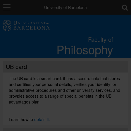
Navigation
toolb
University of Barcelona
The Faculty
Faculty of
Philosophy
Studies
UB card
Research and innovation
The UB card is a smart card: it has a secure chip that stores
and certifies your personal details, verifies your identity for
Services
administrative procedures and other university services, and
provides access to a range of special benefits in the UB
advantages plan.
Mobility
Learn how to
obtain it.
External relations