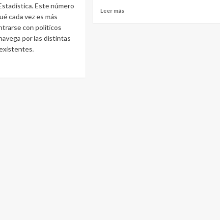
Estadística. Este número
Leer más
qué cada vez es más
trarse con políticos
navega por las distintas
existentes.