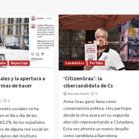
aña
Reportaje
Candidatos
Perfiles
ales y la apertura a
‘CitizenGrau’: la
rmas de hacer
cibercandidata de Cs
Marcelo Osorio
0
o
0
Anna Grau ganó fama como
comentarista política. Hoy participa
 redes sociales se ha
desde la otra acera en su segunda
n el día a día de las
elección representando a Ciutadans.
 63,2% de los españoles
Esta vez afronta un nuevo desafío
o de alguna red social en
como candidata a Barcelona
datos del Instituto