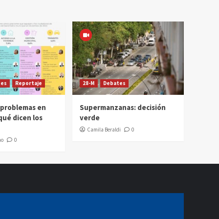
tes
Reportaje
28-M
Debates
 problemas en
Supermanzanas: decisión
qué dicen los
verde
Camila Beraldi
0
mo
0