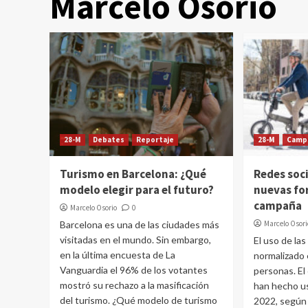
Marcelo Osorio
28-M
Debates
Reportaje
28-M
Camp
Turismo en Barcelona: ¿Qué
Redes soci
modelo elegir para el futuro?
nuevas fo
campaña
Marcelo Osorio
0
Barcelona es una de las ciudades más
Marcelo Osori
visitadas en el mundo. Sin embargo,
El uso de las
en la última encuesta de La
normalizado e
Vanguardia el 96% de los votantes
personas. El
mostró su rechazo a la masificación
han hecho us
del turismo. ¿Qué modelo de turismo
2022, según 