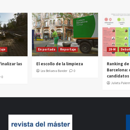
taje
En portada
Reportaje
28-M
Deba
inalizar las
El escollo de la limpieza
Ranking de
Barcelona: 
Lea Beliaeva Bander
0
candidatos
0
Julieta Paler