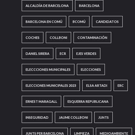
ALCALDÍA DE BARCELONA
BARCELONA
BARCELONA EN COMÚ
BCOMÚ
CANDIDATOS
COCHES
COLLBONI
CONTAMINACIÓN
DANIEL SIRERA
ECR
EJES VERDES
ELECCCIONES MUNICIPALES
ELECCIONES
ELECCIONES MUNICIPALES 2023
ELSA ARTADI
ERC
ERNEST MARAGALL
ESQUERRA REPUBLICANA
INSEGURIDAD
JAUME COLLBONI
JUNTS
JUNTS PER BARCELONA
LIMPIEZA
MEDIOAMBIENTE