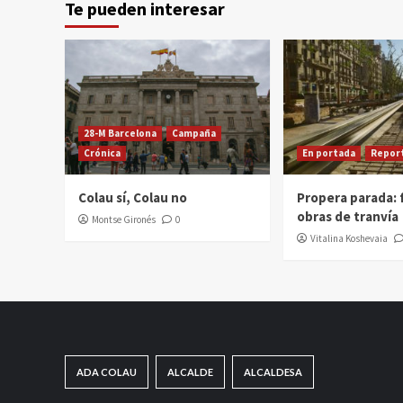
Te pueden interesar
28-M Barcelona
Campaña
Crónica
En portada
Repor
Colau sí, Colau no
Propera parada: f
obras de tranvía
Montse Gironés
0
Vitalina Koshevaia
ADA COLAU
ALCALDE
ALCALDESA